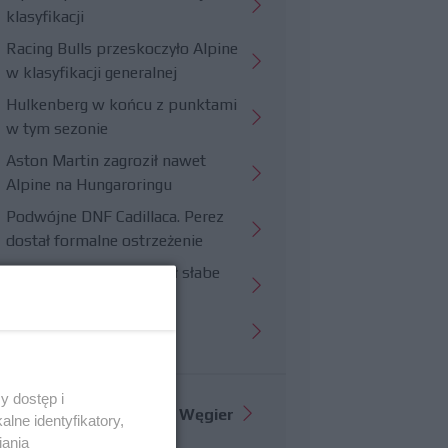
klasyfikacji
Racing Bulls przeskoczyło Alpine
w klasyfikacji generalnej
Hulkenberg w końcu z punktami
w tym sezonie
Aston Martin zagroził nawet
Alpine na Hungaroringu
Podwójne DNF Cadillaca. Perez
dostał formalne ostrzeżenie
Hungaroring potwierdził słabe
strony Williamsa
Trudny wyścig Haasa
y dostęp i
Więcej informacji o
GP Węgier
lne identyfikatory,
iania