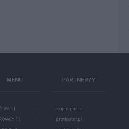
MENU
PARTNERZY
CIGI F1
skijumping.pl
ROWCY F1
protipster.pl