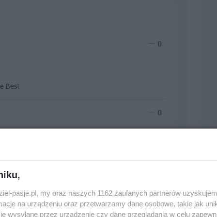
0
he Best
0
niku,
0
dziel-pasje.pl, my oraz naszych 1162 zaufanych partnerów uzyskujem
cje na urządzeniu oraz przetwarzamy dane osobowe, takie jak unika
je wysyłane przez urządzenie czy dane przeglądania w celu zapewn