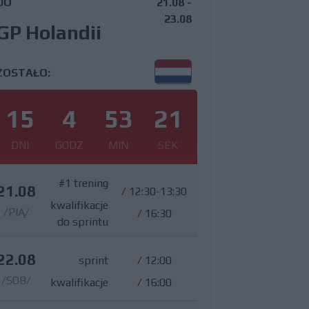
DO
21.08 -
23.08
GP Holandii
ZOSTAŁO:
15
4
53
19
DNI
GODZ
MIN
SEK
#1 trening
21.08
/
12:30-13:30
kwalifikacje
/PIĄ/
/
16:30
do sprintu
22.08
sprint
/
12:00
/SOB/
kwalifikacje
/
16:00