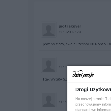
piotrekover
19.10.2006 17:45
jedz po zloto, swoje i zespołu!!!! Alonso T
19.10.2006 17:51
I tak WYGRA SZUMI I FERRARI !!! soad
Drogi Użytkow
Na naszej stronie f1.
19.10.2006 18:45
przechowujemy informa
standardowe informac