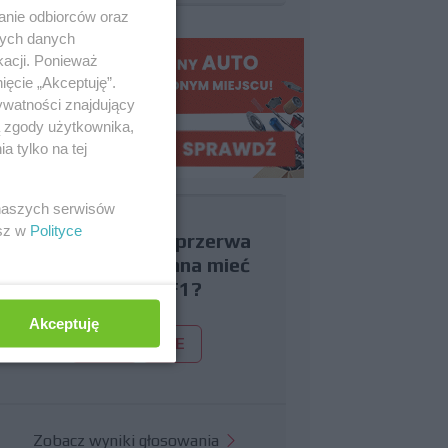
anie odbiorców oraz
nych danych
kacji. Ponieważ
ięcie „Akceptuję”.
ywatności znajdujący
ą zgody użytkownika,
 tylko na tej
 naszych serwisów
esz w
Polityce
Czy uważasz, że przerwa
wakacyjna powinna mieć
miejsce w F1?
Akceptuję
TAK
NIE
Zobacz wyniki głosowania