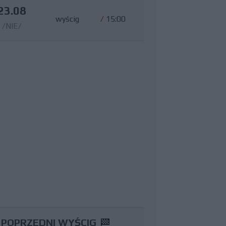
23.08
wyścig
/
15:00
/NIE/
POPRZEDNI WYŚCIG