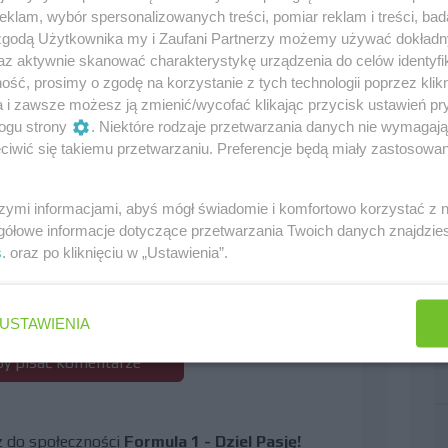
m zakręcie
klam, wybór spersonalizowanych treści, pomiar reklam i treści, bad
 zgodą Użytkownika my i Zaufani Partnerzy możemy używać dokład
az aktywnie skanować charakterystykę urządzenia do celów identyfi
0
ść, prosimy o zgodę na korzystanie z tych technologii poprzez klikn
a i zawsze możesz ją zmienić/wycofać klikając przycisk ustawień pr
ogu strony
. Niektóre rodzaje przetwarzania danych nie wymagaj
iwić się takiemu przetwarzaniu. Preferencje będą miały zastosowania
 wyobrażam sobie, że Alonso chciałby jechać
, że nie lubi wąchać spalin przeciwników a Michaela w
łpracę z Renault i będzie chciał się pokazać jak
szymi informacjami, abyś mógł świadomie i komfortowo korzystać z
edzie się tylko po 1 punkt to strasznie ryzykowne a i
gółowe informacje dotyczące przetwarzania Twoich danych znajdzi
są.
s
. oraz po kliknięciu w „Ustawienia”.
USTAWIENIA
 by pisać komentarze
cz do społeczności
Formula 1 - Dziel Pasję!