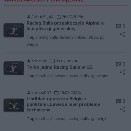
GabrielS_44
26.07.2026r.
Racing Bulls przeskoczyło Alpine w
0
klasyfikacji generalnej
Tagi:
racing bulls
,
lawson
,
linblad
,
2026
,
gp
wegier
Ashton5
25.07.2026r.
0
Tylko jedno Racing Bulls w Q3
Tagi:
lindblad
,
lawson
,
racing bulls
,
gp węgier
kempa007
19.07.2026r.
Lindblad opuszcza Belgię z
0
punktami. Lawson miał problemy
techniczne
Tagi:
lindblad
,
lawson
,
racing bulls
,
gp belgii