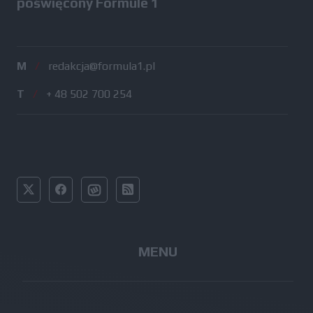
poświęcony Formule 1
M
/
redakcja@formula1.pl
T
/
+ 48 502 700 254
MENU