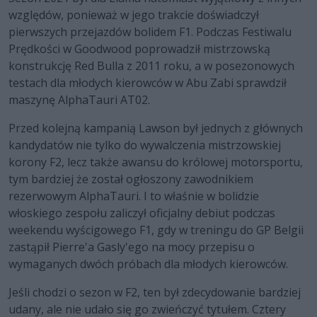
względów, ponieważ w jego trakcie doświadczył
pierwszych przejazdów bolidem F1. Podczas Festiwalu
Prędkości w Goodwood poprowadził mistrzowską
konstrukcję Red Bulla z 2011 roku, a w posezonowych
testach dla młodych kierowców w Abu Zabi sprawdził
maszynę AlphaTauri AT02.
Przed kolejną kampanią Lawson był jednych z głównych
kandydatów nie tylko do wywalczenia mistrzowskiej
korony F2, lecz także awansu do królowej motorsportu,
tym bardziej że został ogłoszony zawodnikiem
rezerwowym AlphaTauri. I to właśnie w bolidzie
włoskiego zespołu zaliczył oficjalny debiut podczas
weekendu wyścigowego F1, gdy w treningu do GP Belgii
zastąpił Pierre'a Gasly'ego na mocy przepisu o
wymaganych dwóch próbach dla młodych kierowców.
Jeśli chodzi o sezon w F2, ten był zdecydowanie bardziej
udany, ale nie udało się go zwieńczyć tytułem. Cztery