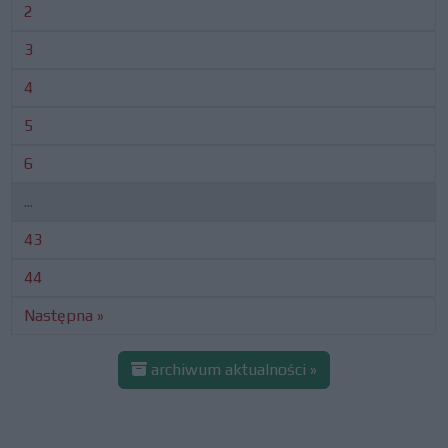
2
3
4
5
6
...
43
44
Następna »
archiwum aktualności »