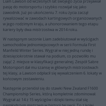
Liam Lawson od wczesnych lat swojego życia przejawiał
pasję do motorsportu i szybko rozwijał się jako
zawodnik. Już po ukończeniu 7. roku życia zaczął
rywalizować w zawodach kartingowych organizowanych
w jego rodzimym kraju, a uhonorowaniem tego etapu
kariery były dwa mistrzostwa w 2014 roku.
W następnym sezonie Liam zadebiutował w wyścigach
samochodów jednomiejscowych w serii Formula First
Manfeild Winter Series. Wygrał w niej jedną rundę i
dziesięciokrotnie stawał na podium, co pozwoliło mu
zająć 2. miejsce w klasyfikacji generalnej. Zespół Sabre
Motorsport dał mu szansę w głównych mistrzostwach
tej klasy, a Lawson odpłacił się wywalczeniem 6. lokaty w
końcowym zestawieniu.
Następnie przeniósł się do stawki New Zealand F1600
Championship Series, którą kompletnie zdominował.
Wygrał aż 14 z 15 wyścigów i dzięki temu stał się
najmłodszym mistrzem w historii tej serii. To z kolei