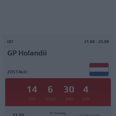
DO
21.08 - 23.08
GP Holandii
ZOSTAŁO:
14
6
30
3
DNI
GODZ
MIN
SEK
#1 trening
21.08
/
12:30-13:30