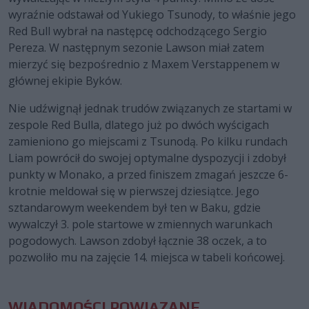
wyraźnie odstawał od Yukiego Tsunody, to właśnie jego
Red Bull wybrał na następcę odchodzącego Sergio
Pereza. W następnym sezonie Lawson miał zatem
mierzyć się bezpośrednio z Maxem Verstappenem w
głównej ekipie Byków.
Nie udźwignął jednak trudów związanych ze startami w
zespole Red Bulla, dlatego już po dwóch wyścigach
zamieniono go miejscami z Tsunodą. Po kilku rundach
Liam powrócił do swojej optymalne dyspozycji i zdobył
punkty w Monako, a przed finiszem zmagań jeszcze 6-
krotnie meldował się w pierwszej dziesiątce. Jego
sztandarowym weekendem był ten w Baku, gdzie
wywalczył 3. pole startowe w zmiennych warunkach
pogodowych. Lawson zdobył łącznie 38 oczek, a to
pozwoliło mu na zajęcie 14. miejsca w tabeli końcowej.
WIADOMOŚCI POWIĄZANE