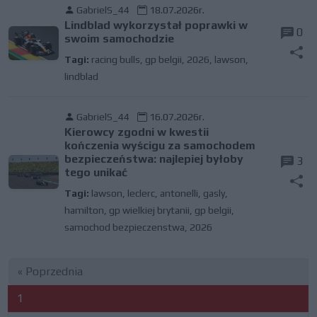
GabrielS_44
18.07.2026r.
Lindblad wykorzystał poprawki w
0
swoim samochodzie
Tagi:
racing bulls
,
gp belgii
,
2026
,
lawson
,
lindblad
GabrielS_44
16.07.2026r.
Kierowcy zgodni w kwestii
kończenia wyścigu za samochodem
bezpieczeństwa: najlepiej byłoby
3
tego unikać
Tagi:
lawson
,
leclerc
,
antonelli
,
gasly
,
hamilton
,
gp wielkiej brytanii
,
gp belgii
,
samochod bezpieczenstwa
,
2026
« Poprzednia
1