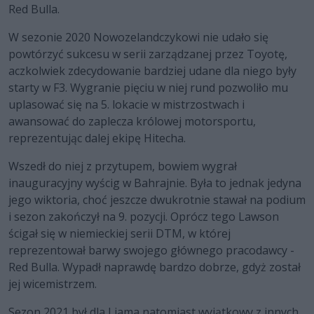
Red Bulla.
W sezonie 2020 Nowozelandczykowi nie udało się
powtórzyć sukcesu w serii zarządzanej przez Toyotę,
aczkolwiek zdecydowanie bardziej udane dla niego były
starty w F3. Wygranie pięciu w niej rund pozwoliło mu
uplasować się na 5. lokacie w mistrzostwach i
awansować do zaplecza królowej motorsportu,
reprezentując dalej ekipę Hitecha.
Wszedł do niej z przytupem, bowiem wygrał
inauguracyjny wyścig w Bahrajnie. Była to jednak jedyna
jego wiktoria, choć jeszcze dwukrotnie stawał na podium
i sezon zakończył na 9. pozycji. Oprócz tego Lawson
ścigał się w niemieckiej serii DTM, w której
reprezentował barwy swojego głównego pracodawcy -
Red Bulla. Wypadł naprawdę bardzo dobrze, gdyż został
jej wicemistrzem.
Sezon 2021 był dla Liama natomiast wyjątkowy z innych