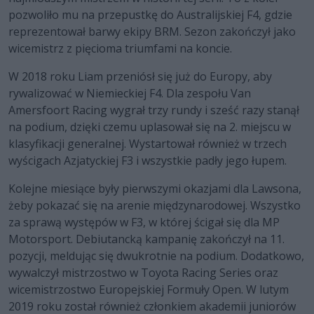
pozwoliło mu na przepustkę do Australijskiej F4, gdzie
reprezentował barwy ekipy BRM. Sezon zakończył jako
wicemistrz z pięcioma triumfami na koncie.
W 2018 roku Liam przeniósł się już do Europy, aby
rywalizować w Niemieckiej F4. Dla zespołu Van
Amersfoort Racing wygrał trzy rundy i sześć razy stanął
na podium, dzięki czemu uplasował się na 2. miejscu w
klasyfikacji generalnej. Wystartował również w trzech
wyścigach Azjatyckiej F3 i wszystkie padły jego łupem.
Kolejne miesiące były pierwszymi okazjami dla Lawsona,
żeby pokazać się na arenie międzynarodowej. Wszystko
za sprawą występów w F3, w której ścigał się dla MP
Motorsport. Debiutancką kampanię zakończył na 11.
pozycji, meldując się dwukrotnie na podium. Dodatkowo,
wywalczył mistrzostwo w Toyota Racing Series oraz
wicemistrzostwo Europejskiej Formuły Open. W lutym
2019 roku został również członkiem akademii juniorów