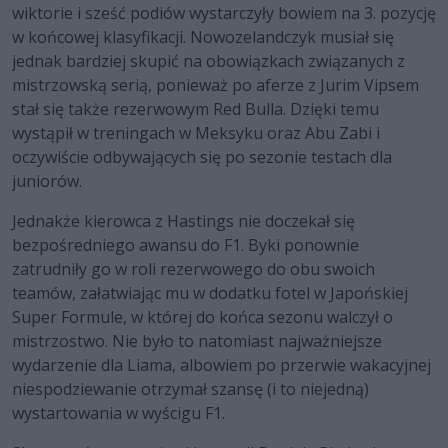
wiktorie i sześć podiów wystarczyły bowiem na 3. pozycję
w końcowej klasyfikacji. Nowozelandczyk musiał się
jednak bardziej skupić na obowiązkach związanych z
mistrzowską serią, ponieważ po aferze z Jurim Vipsem
stał się także rezerwowym Red Bulla. Dzięki temu
wystąpił w treningach w Meksyku oraz Abu Zabi i
oczywiście odbywających się po sezonie testach dla
juniorów.
Jednakże kierowca z Hastings nie doczekał się
bezpośredniego awansu do F1. Byki ponownie
zatrudniły go w roli rezerwowego do obu swoich
teamów, załatwiając mu w dodatku fotel w Japońskiej
Super Formule, w której do końca sezonu walczył o
mistrzostwo. Nie było to natomiast najważniejsze
wydarzenie dla Liama, albowiem po przerwie wakacyjnej
niespodziewanie otrzymał szansę (i to niejedną)
wystartowania w wyścigu F1.