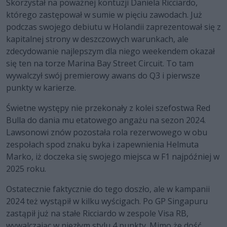
Skorzystał na poważnej kontuzji Daniela Ricciardo,
którego zastępował w sumie w pięciu zawodach. Już
podczas swojego debiutu w Holandii zaprezentował się z
kapitalnej strony w deszczowych warunkach, ale
zdecydowanie najlepszym dla niego weekendem okazał
się ten na torze Marina Bay Street Circuit. To tam
wywalczył swój premierowy awans do Q3 i pierwsze
punkty w karierze.
Świetne występy nie przekonały z kolei szefostwa Red
Bulla do dania mu etatowego angażu na sezon 2024.
Lawsonowi znów pozostała rola rezerwowego w obu
zespołach spod znaku byka i zapewnienia Helmuta
Marko, iż doczeka się swojego miejsca w F1 najpóźniej w
2025 roku.
Ostatecznie faktycznie do tego doszło, ale w kampanii
2024 też wystąpił w kilku wyścigach. Po GP Singapuru
zastąpił już na stałe Ricciardo w zespole Visa RB,
wywalczając w niezłym stylu 4 punkty. Mimo że dość