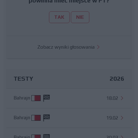
powinna mieć miejsce w F1?
TAK
NIE
Zobacz wyniki głosowania
TESTY
2026
Bahrajn
18.02
Bahrajn
19.02
Bahrajn
20.02