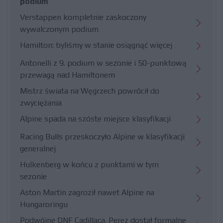
podium
Verstappen kompletnie zaskoczony
wywalczonym podium
Hamilton: byliśmy w stanie osiągnąć więcej
Antonelli z 9. podium w sezonie i 50-punktową
przewagą nad Hamiltonem
Mistrz świata na Węgrzech powrócił do
zwyciężania
Alpine spada na szóste miejsce klasyfikacji
Racing Bulls przeskoczyło Alpine w klasyfikacji
generalnej
Hulkenberg w końcu z punktami w tym
sezonie
Aston Martin zagroził nawet Alpine na
Hungaroringu
Podwójne DNF Cadillaca. Perez dostał formalne