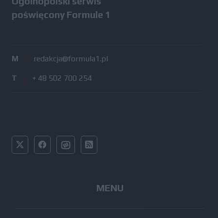
Ogólnopolski serwis
poświęcony Formule 1
M
/
redakcja@formula1.pl
T
/
+ 48 502 700 254
MENU