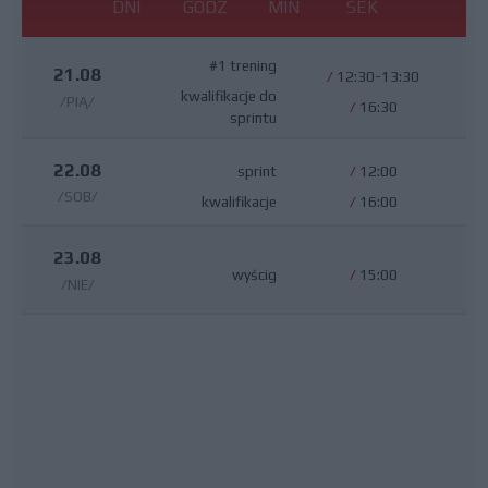
DNI
GODZ
MIN
SEK
#1 trening
21.08
/
12:30-13:30
kwalifikacje do
/PIĄ/
/
16:30
sprintu
22.08
sprint
/
12:00
/SOB/
kwalifikacje
/
16:00
23.08
wyścig
/
15:00
/NIE/