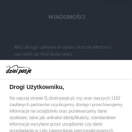
WIADOMOŚCI
McCullough całkowicie opuści Astona Martina i
ma trafić do Red Bulla (akt.)
Dochód F1 spadł o 61 procent względem
zeszłego sezonu
Obecne silniki muszą polegać na uczących się
Drogi Użytkowniku,
algorytmach?
Honda uświadomiła sobie skalę problemów z
Na naszej stronie f1.dziel-pasje.pl, my oraz naszych 1162
silnikiem dopiero w styczniu
zaufanych partnerów uzyskujemy dostęp i przechowujemy
informacje na urządzeniu oraz przetwarzamy dane
Audi planuje wprowadzić jeszcze cztery duże
osobowe, takie jak unikalne identyfikatory, standardowe
pakiety poprawek w 2026 roku
informacje wysyłane przez urządzenie czy dane
przeglądania w celu zapewniania spersonalizowanych