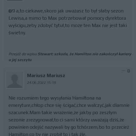
@9 a,to ciekawe,skoro jak uważasz to był słaby sezon
Lewisa,a mimo to Max potrzebował pomocy dyrektora
wyścigu,żeby zdobyć tytuł,to może ten Max nie jest taki
świetny.
Przejdź do wpisu
Stewart: szkoda, że Hamilton nie zakończył kariery
u jej szczytu
0
Mariusz Mariusz
24.06.2022 15:18
Nie rozumiem tego wysyłania Hamiltona na
emeryture,chłop chce się ścigać,chce walczyć,jak dlamnie
szacunek.Mam takie wrażenie,że jakby po zeszłym
sezonie zrezygnował,to ci sami którzy uważają dziś,że
powinien odejść nazywali by go tchórzem,bo to przecież
Hamilton co by nie zrobił to i tak źle.