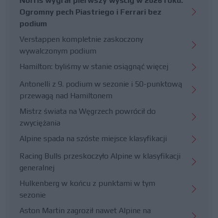
Norris wygrał pierwszy wyścig w 2026 roku.
Ogromny pech Piastriego i Ferrari bez
podium
Verstappen kompletnie zaskoczony
wywalczonym podium
Hamilton: byliśmy w stanie osiągnąć więcej
Antonelli z 9. podium w sezonie i 50-punktową
przewagą nad Hamiltonem
Mistrz świata na Węgrzech powrócił do
zwyciężania
Alpine spada na szóste miejsce klasyfikacji
Racing Bulls przeskoczyło Alpine w klasyfikacji
generalnej
Hulkenberg w końcu z punktami w tym
sezonie
Aston Martin zagroził nawet Alpine na