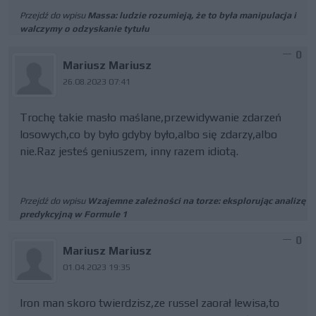
Przejdź do wpisu
Massa: ludzie rozumieją, że to była manipulacja i
walczymy o odzyskanie tytułu
0
Mariusz Mariusz
26.08.2023 07:41
Trochę takie masło maślane,przewidywanie zdarzeń
losowych,co by było gdyby było,albo się zdarzy,albo
nie.Raz jesteś geniuszem, inny razem idiotą.
Przejdź do wpisu
Wzajemne zależności na torze: eksplorując analizę
predykcyjną w Formule 1
0
Mariusz Mariusz
01.04.2023 19:35
Iron man skoro twierdzisz,ze russel zaorał lewisa,to