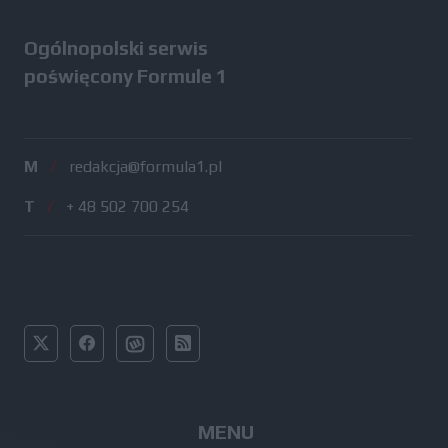
Ogólnopolski serwis
poświęcony Formule 1
M
/
redakcja@formula1.pl
T
/
+ 48 502 700 254
MENU