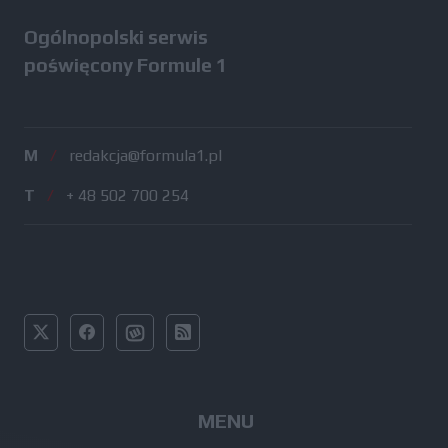
Ogólnopolski serwis
poświęcony Formule 1
M
/
redakcja@formula1.pl
T
/
+ 48 502 700 254
MENU