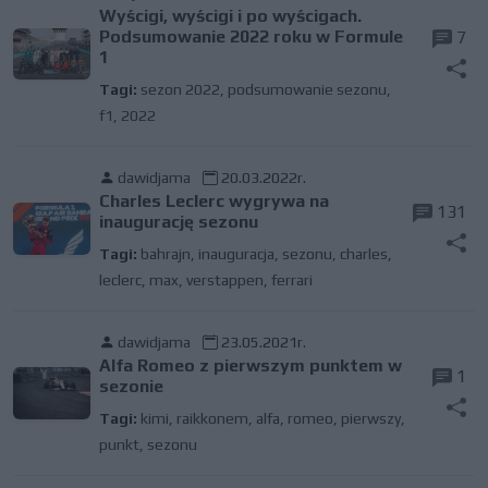
Wyścigi, wyścigi i po wyścigach.
Podsumowanie 2022 roku w Formule
7
1
Tagi:
sezon 2022
,
podsumowanie sezonu
,
f1
,
2022
dawidjama
20.03.2022r.
Charles Leclerc wygrywa na
131
inaugurację sezonu
Tagi:
bahrajn
,
inauguracja
,
sezonu
,
charles
,
leclerc
,
max
,
verstappen
,
ferrari
dawidjama
23.05.2021r.
Alfa Romeo z pierwszym punktem w
1
sezonie
Tagi:
kimi
,
raikkonem
,
alfa
,
romeo
,
pierwszy
,
punkt
,
sezonu