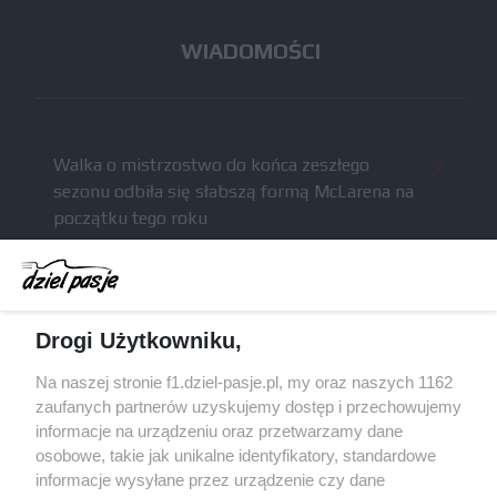
WIADOMOŚCI
Walka o mistrzostwo do końca zeszłego
sezonu odbiła się słabszą formą McLarena na
początku tego roku
McCullough całkowicie opuści Astona Martina i
ma trafić do Red Bulla (akt.)
Dochód F1 spadł o 61 procent względem
Drogi Użytkowniku,
zeszłego sezonu
Obecne silniki muszą polegać na uczących się
Na naszej stronie f1.dziel-pasje.pl, my oraz naszych 1162
algorytmach?
zaufanych partnerów uzyskujemy dostęp i przechowujemy
informacje na urządzeniu oraz przetwarzamy dane
Honda uświadomiła sobie skalę problemów z
osobowe, takie jak unikalne identyfikatory, standardowe
silnikiem dopiero w styczniu
informacje wysyłane przez urządzenie czy dane