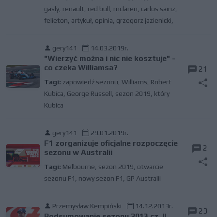
gasly
,
renault
,
red bull
,
mclaren
,
carlos sainz
,
felieton
,
artykuł
,
opinia
,
grzegorz jazienicki,
gery141
14.03.2019r.
"Wierzyć można i nic nie kosztuje" -
co czeka Williamsa?
21
Tagi:
zapowiedź sezonu
,
Williams
,
Robert
Kubica
,
George Russell
,
sezon 2019
,
który
Kubica
gery141
29.01.2019r.
F1 zorganizuje oficjalne rozpoczęcie
2
sezonu w Australii
Tagi:
Melbourne
,
sezon 2019
,
otwarcie
sezonu F1
,
nowy sezon F1
,
GP Australii
Przemysław Kempiński
14.12.2013r.
23
Podsumowanie sezonu 2013 cz. II