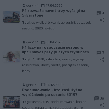
gery141
17.04.2020r.
F1 rozważa nawet trzy wyścigi na
4
Silverstone
Tagi:
gp wielkiej brytanii
,
gp austrii
,
początek
sezonu
,
2020
,
wyścigi
gery141
09.04.2020r.
F1 liczy na rozpoczęcie sezonu w
lipcu nawet przy pustych trybunach
3
Tagi:
f1
,
2020
,
kalendarz
,
sezon
,
wyścigi
,
ross brawn
,
liberty media
,
początek sezonu
,
kiedy
gery141
07.12.2019r.
Podsumowanie - kto zasłużył na
wyróżnienie po sezonie 2019?
39
Tagi:
sezon 2019
,
podsumowanie
,
koniec
sezonu
,
renault
,
max verstappen
,
pierre