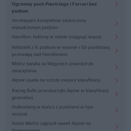
Ogromny pech Piastriego i Ferrari bez
podium
Verstappen kompletnie zaskoczony
wywalczonym podium
Hamilton: byliśmy w stanie osiągnąć więcej
Antonelli z 9. podium w sezonie i 50-punktową
przewagą nad Hamiltonem
Mistrz świata na Węgrzech powrócił do
zwyciężania
Alpine spada na szóste miejsce klasyfikacji
Racing Bulls przeskoczyło Alpine w klasyfikacji
generalnej
Hulkenberg w końcu z punktami w tym
sezonie
Aston Martin zagroził nawet Alpine na
Hungaroringu