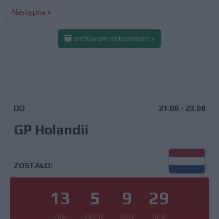
Następna »
archiwum aktualności »
DO
21.08 - 23.08
GP Holandii
ZOSTAŁO:
13
5
9
28
DNI
GODZ
MIN
SEK