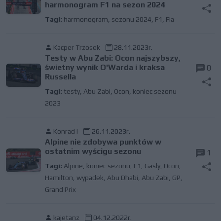
harmonogram F1 na sezon 2024
Tagi:
harmonogram
,
sezonu 2024
,
F1
,
FIa
Kacper Trzosek
28.11.2023r.
Testy w Abu Zabi: Ocon najszybszy,
świetny wynik O'Warda i kraksa
0
Russella
Tagi:
testy
,
Abu Zabi
,
Ocon
,
koniec sezonu
2023
Konrad I
26.11.2023r.
Alpine nie zdobywa punktów w
ostatnim wyścigu sezonu
1
Tagi:
Alpine
,
koniec sezonu
,
F1
,
Gasly
,
Ocon
,
Hamilton
,
wypadek
,
Abu Dhabi
,
Abu Zabi
,
GP
,
Grand Prix
kajetanz
04.12.2022r.