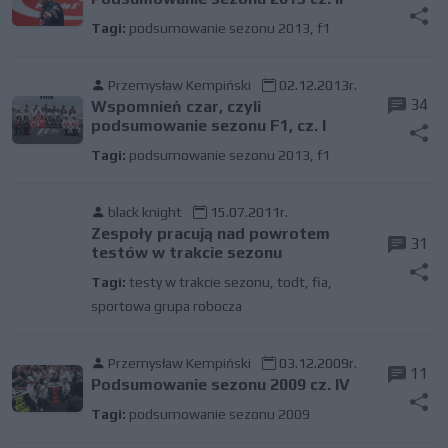
Tagi:
podsumowanie sezonu 2013
,
f1
Przemysław Kempiński
02.12.2013r.
34
Wspomnień czar, czyli
podsumowanie sezonu F1, cz. I
Tagi:
podsumowanie sezonu 2013
,
f1
black knight
15.07.2011r.
Zespoły pracują nad powrotem
31
testów w trakcie sezonu
Tagi:
testy w trakcie sezonu
,
todt
,
fia
,
sportowa grupa robocza
Przemysław Kempiński
03.12.2009r.
11
Podsumowanie sezonu 2009 cz. IV
Tagi:
podsumowanie sezonu 2009