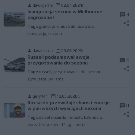
dawidjama
02.01.2021r.
Inauguracja sezonu w Melbourne
3
zagrożona?
Tagi:
grand
,
prix
,
australii
,
australia
,
inaugracja
,
sezonu
dawidjama
28.06.2020r.
Russell podsumował swoje
4
przygotowania do sezonu
Tagi:
russell
,
przygtowania
,
do
,
sezonu
,
symulator
,
williams
gery141
10.05.2020r.
Ricciardo przewiduje chaos i emocje
0
w pierwszych wyścigach sezonu
Tagi:
daniel ricciardo
,
renault
,
kalendarz
,
początek sezonu
,
f1
,
gp austrii