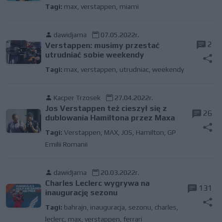
Tagi:
max
,
verstappen
,
miami
dawidjama
07.05.2022r.
2
Verstappen: musimy przestać
utrudniać sobie weekendy
Tagi:
max
,
verstappen
,
utrudniac
,
weekendy
Kacper Trzosek
27.04.2022r.
Jos Verstappen też cieszył się z
26
dublowania Hamiltona przez Maxa
Tagi:
Verstappen
,
MAX
,
JOS
,
Hamilton
,
GP
Emilii Romanii
dawidjama
20.03.2022r.
Charles Leclerc wygrywa na
131
inaugurację sezonu
Tagi:
bahrajn
,
inauguracja
,
sezonu
,
charles
,
leclerc
,
max
,
verstappen
,
ferrari