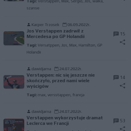
Tagi:
Verstappen
,
Max
,
Sergio
,
Jos
,
walka
,
szanse
Kacper Trzosek
06.09.2022r.
Jos Verstappen zadrwił z
15
Mercedesa po GP Holandii
Tagi:
Versatppen
,
Jos
,
Max
,
Hamilton
,
GP
Holandii
dawidjama
24.07.2022r.
Verstappen: nic się jeszcze nie
14
skończyło, przed nami wiele
wyścigów
Tagi:
max
,
versstappen
,
francja
dawidjama
24.07.2022r.
Verstappen wykorzystuje dramat
53
Leclerca we Francji