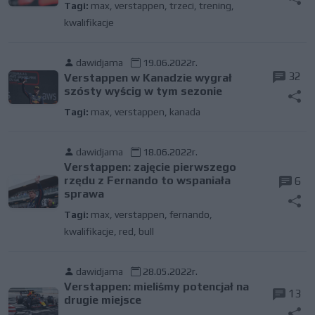
Tagi:
max
,
verstappen
,
trzeci
,
trening
,
kwalifikacje
dawidjama
19.06.2022r.
32
Verstappen w Kanadzie wygrał
szósty wyścig w tym sezonie
Tagi:
max
,
verstappen
,
kanada
dawidjama
18.06.2022r.
Verstappen: zajęcie pierwszego
rzędu z Fernando to wspaniała
6
sprawa
Tagi:
max
,
verstappen
,
fernando
,
kwalifikacje
,
red
,
bull
dawidjama
28.05.2022r.
Verstappen: mieliśmy potencjał na
13
drugie miejsce