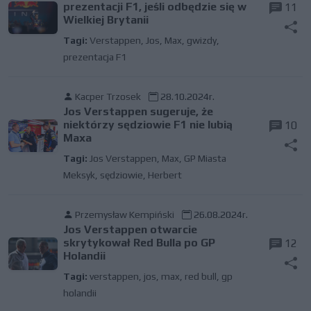
prezentacji F1, jeśli odbędzie się w
11
Wielkiej Brytanii
Tagi:
Verstappen
,
Jos
,
Max
,
gwizdy
,
prezentacja F1
Kacper Trzosek
28.10.2024r.
Jos Verstappen sugeruje, że
niektórzy sędziowie F1 nie lubią
10
Maxa
Tagi:
Jos Verstappen
,
Max
,
GP Miasta
Meksyk
,
sędziowie
,
Herbert
Przemysław Kempiński
26.08.2024r.
Jos Verstappen otwarcie
skrytykował Red Bulla po GP
12
Holandii
Tagi:
verstappen
,
jos
,
max
,
red bull
,
gp
holandii