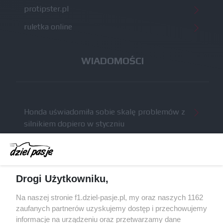
protipster.pl
ruletka online
WIADOMOŚCI
Honda uświadomiła sobie skalę problemów z
silnikiem dopiero w styczniu
Audi planuje wprowadzić jeszcze cztery duże
pakiety poprawek w 2026 roku
Gasly dołączył do krytyki obecnych
Drogi Użytkowniku,
samochodów F1
McCullough opuści Astona Martina z końcem
Na naszej stronie f1.dziel-pasje.pl, my oraz naszych 1162
2026 roku
zaufanych partnerów uzyskujemy dostęp i przechowujemy
informacje na urządzeniu oraz przetwarzamy dane