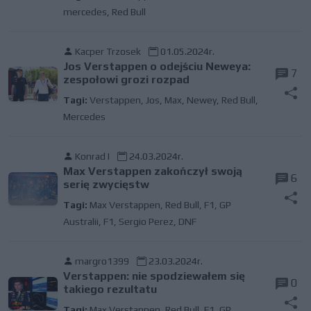
mercedes
,
Red Bull
Kacper Trzosek
01.05.2024r.
Jos Verstappen o odejściu Neweya:
7
zespołowi grozi rozpad
Tagi:
Verstappen
,
Jos
,
Max
,
Newey
,
Red Bull
,
Mercedes
Konrad I
24.03.2024r.
Max Verstappen zakończył swoją
6
serię zwycięstw
Tagi:
Max Verstappen
,
Red Bull
,
F1
,
GP
Australii
,
F1
,
Sergio Perez
,
DNF
margro1399
23.03.2024r.
Verstappen: nie spodziewałem się
0
takiego rezultatu
Tagi:
Max Verstappen
,
Red Bull
,
F1
,
GP