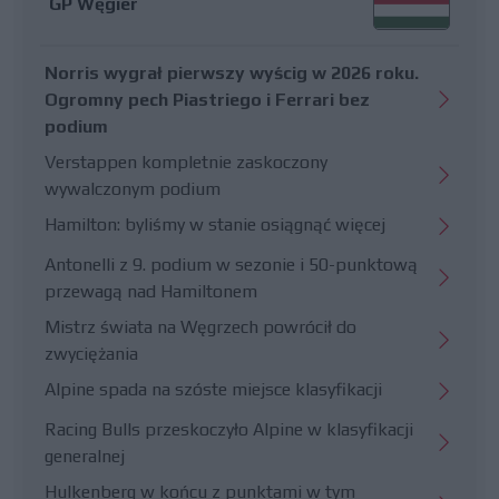
GP Węgier
Norris wygrał pierwszy wyścig w 2026 roku.
Ogromny pech Piastriego i Ferrari bez
podium
Verstappen kompletnie zaskoczony
wywalczonym podium
Hamilton: byliśmy w stanie osiągnąć więcej
Antonelli z 9. podium w sezonie i 50-punktową
przewagą nad Hamiltonem
Mistrz świata na Węgrzech powrócił do
zwyciężania
Alpine spada na szóste miejsce klasyfikacji
Racing Bulls przeskoczyło Alpine w klasyfikacji
generalnej
Hulkenberg w końcu z punktami w tym