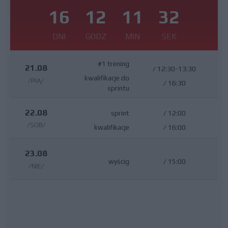
16
12
11
32
DNI
GODZ
MIN
SEK
#1 trening
21.08
/
12:30-13:30
kwalifikacje do
/PIĄ/
/
16:30
sprintu
22.08
sprint
/
12:00
/SOB/
kwalifikacje
/
16:00
23.08
wyścig
/
15:00
/NIE/