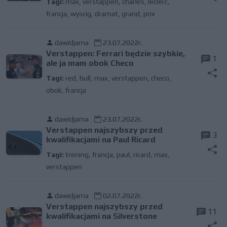
Tagi:
max
,
verstappen
,
charles
,
leclerc
,
francja
,
wyscig
,
dramat
,
grand
,
prix
dawidjama
23.07.2022r.
Verstappen: Ferrari będzie szybkie,
1
ale ja mam obok Checo
Tagi:
red
,
bull
,
max
,
verstappen
,
checo
,
obok
,
francja
dawidjama
23.07.2022r.
Verstappen najszybszy przed
3
kwalifikacjami na Paul Ricard
Tagi:
trening
,
francja
,
paul
,
ricard
,
max
,
verstappen
dawidjama
02.07.2022r.
Verstappen najszybszy przed
11
kwalifikacjami na Silverstone