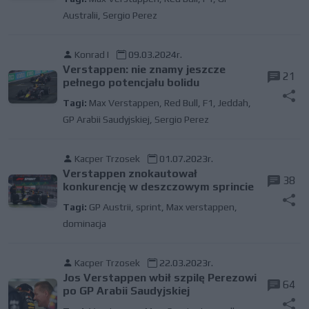
Australii
,
Sergio Perez
Konrad I
09.03.2024r.
Verstappen: nie znamy jeszcze
21
pełnego potencjału bolidu
Tagi:
Max Verstappen
,
Red Bull
,
F1
,
Jeddah
,
GP Arabii Saudyjskiej
,
Sergio Perez
Kacper Trzosek
01.07.2023r.
Verstappen znokautował
38
konkurencję w deszczowym sprincie
Tagi:
GP Austrii
,
sprint
,
Max verstappen
,
dominacja
Kacper Trzosek
22.03.2023r.
Jos Verstappen wbił szpilę Perezowi
64
po GP Arabii Saudyjskiej