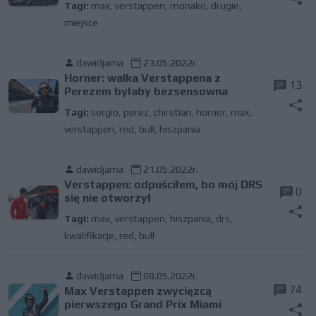
Tagi:
max
,
verstappen
,
monako
,
drugie
,
miejsce
dawidjama
23.05.2022r.
Horner: walka Verstappena z
13
Perezem byłaby bezsensowna
Tagi:
sergio
,
perez
,
chirstian
,
horner
,
max
,
verstappen
,
red
,
bull
,
hiszpania
dawidjama
21.05.2022r.
Verstappen: odpuściłem, bo mój DRS
0
się nie otworzył
Tagi:
max
,
verstappen
,
hiszpania
,
drs
,
kwalifikacje
,
red
,
bull
dawidjama
08.05.2022r.
74
Max Verstappen zwycięzcą
pierwszego Grand Prix Miami