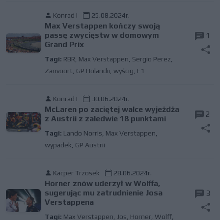
Konrad I
25.08.2024r.
Max Verstappen kończy swoją
passę zwycięstw w domowym
1
Grand Prix
Tagi:
RBR
,
Max Verstappen
,
Sergio Perez
,
Zanvoort
,
GP Holandii
,
wyścig
,
F1
Konrad I
30.06.2024r.
McLaren po zaciętej walce wyjeżdża
2
z Austrii z zaledwie 18 punktami
Tagi:
Lando Norris
,
Max Verstappen
,
wypadek
,
GP Austrii
Kacper Trzosek
28.06.2024r.
Horner znów uderzył w Wolffa,
sugerując mu zatrudnienie Josa
3
Verstappena
Tagi:
Max Verstappen
,
Jos
,
Horner
,
Wolff
,