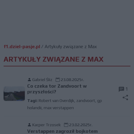
f1.dziel-pasje.pl
/
Artykuły związane z Max
ARTYKUŁY ZWIĄZANE Z MAX
Gabriel Śliz
23.08.2025r.
Co czeka tor Zandvoort w
1
przyszłości?
Tagi:
Robert van Overdijk
,
zandvoort
,
gp
holandii
,
max verstappen
Kacper Trzosek
23.02.2025r.
Verstappen zagroził bojkotem