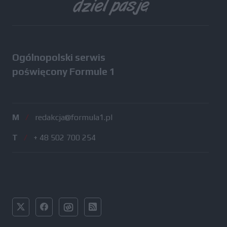
Ogólnopolski serwis
poświęcony Formule 1
M
/
redakcja@formula1.pl
T
/
+ 48 502 700 254