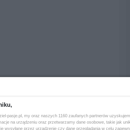
niku,
dziel-pasje.pl, my oraz naszych 1160 zaufanych partnerów uzyskujem
cje na urządzeniu oraz przetwarzamy dane osobowe, takie jak unika
je wysyłane przez urządzenie czy dane przeglądania w celu zapewn