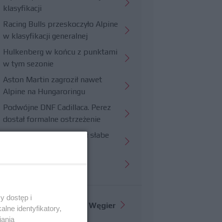
klasyfikacji
Racing Bulls przeskoczyło Alpine
w klasyfikacji generalnej
Hulkenberg w końcu z punktami
w tym sezonie
Aston Martin zagroził nawet
Alpine na Hungaroringu
Podwójne DNF Cadillaca. Perez
dostał formalne ostrzeżenie
Hungaroring potwierdził słabe
strony Williamsa
Trudny wyścig Haasa
y dostęp i
Więcej informacji o
GP Węgier
lne identyfikatory,
iania