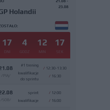
DO
21.08 -
23.08
GP Holandii
ZOSTAŁO:
17
4
12
16
DNI
GODZ
MIN
SEK
#1 trening
21.08
/
12:30-13:30
kwalifikacje
/PIĄ/
/
16:30
do sprintu
22.08
sprint
/
12:00
/SOB/
kwalifikacje
/
16:00