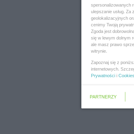
spersonalizowanych re
ulepszanie usług. Za
geolokalizacyjnych or
cenimy Twoją prywatno
Zgoda jest dobrowoln
się w lewym dolnym r
ale masz prawo sprzec
witrynie.
Zapoznaj się z poniż
internetowych. Szcze
Prywatności
i
Cookie
PARTNERZY