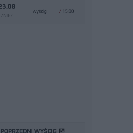
23.08
wyścig
/
15:00
/NIE/
POPRZEDNI WYŚCIG