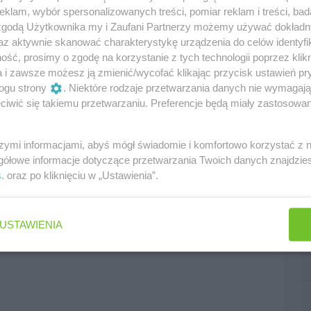
klam, wybór spersonalizowanych treści, pomiar reklam i treści, bad
 zgodą Użytkownika my i Zaufani Partnerzy możemy używać dokład
az aktywnie skanować charakterystykę urządzenia do celów identyfi
ść, prosimy o zgodę na korzystanie z tych technologii poprzez klikn
a i zawsze możesz ją zmienić/wycofać klikając przycisk ustawień pr
ogu strony
. Niektóre rodzaje przetwarzania danych nie wymagaj
iwić się takiemu przetwarzaniu. Preferencje będą miały zastosowania
szymi informacjami, abyś mógł świadomie i komfortowo korzystać z
gółowe informacje dotyczące przetwarzania Twoich danych znajdzi
s
. oraz po kliknięciu w „Ustawienia”.
USTAWIENIA