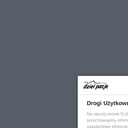
Drogi Użytkow
Na naszej stronie f1.
przechowujemy informa
standardowe informac