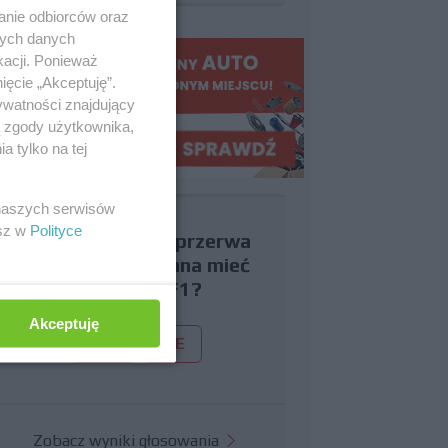
anie odbiorców oraz
nych danych
kacji. Ponieważ
ięcie „Akceptuję”.
ywatności znajdujący
ą zgody użytkownika,
 tylko na tej
 naszych serwisów
esz w
Polityce
Czy uważasz, że przerwa
wakacyjna powinna mieć
miejsce w F1?
Akceptuję
TAK
NIE
Zobacz wyniki głosowania