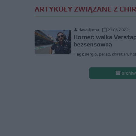
ARTYKUŁY ZWIĄZANE Z CHI
dawidjama
23.05.2022r.
Horner: walka Versta
bezsensowna
Tagi:
sergio
,
perez
,
chirstian
,
ho
archiw