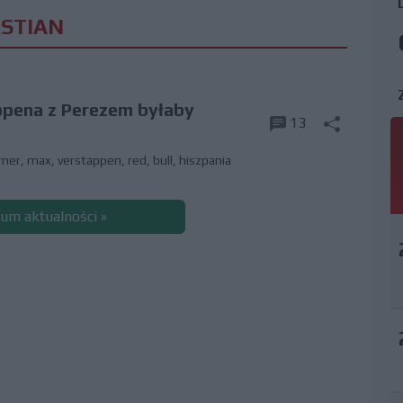
RSTIAN
ppena z Perezem byłaby
13
rner
,
max
,
verstappen
,
red
,
bull
,
hiszpania
um aktualności »