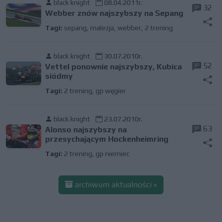
black knight
08.04.2011r.
32
Webber znów najszybszy na Sepang
Tagi:
sepang
,
malezja
,
webber
,
2 trening
black knight
30.07.2010r.
52
Vettel ponownie najszybszy, Kubica
siódmy
Tagi:
2 trening
,
gp węgier
black knight
23.07.2010r.
63
Alonso najszybszy na
przesychającym Hockenheimring
Tagi:
2 trening
,
gp niemiec
archiwum aktualności »