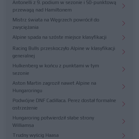
Antonelli z 9. podium w sezonie i 50-punktową
przewagą nad Hamiltonem
Mistrz świata na Węgrzech powrócił do
zwyciężania
Alpine spada na szóste miejsce klasyfikacji
Racing Bulls przeskoczyło Alpine w klasyfikacji
generalnej
Hulkenberg w końcu z punktami w tym
sezonie
Aston Martin zagroził nawet Alpine na
Hungaroringu
Podwójne DNF Cadillaca. Perez dostał formalne
ostrzeżenie
Hungaroring potwierdził słabe strony
Williamsa
Trudny wyścig Haasa