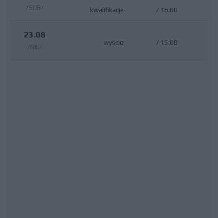
/SOB/
kwalifikacje
/
16:00
23.08
wyścig
/
15:00
/NIE/