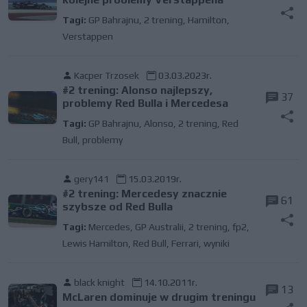
Tagi:
GP Bahrajnu
,
2 trening
,
Hamilton
,
Verstappen
Kacper Trzosek
03.03.2023r.
#2 trening: Alonso najlepszy,
37
problemy Red Bulla i Mercedesa
Tagi:
GP Bahrajnu
,
Alonso
,
2 trening
,
Red
Bull
,
problemy
gery141
15.03.2019r.
#2 trening: Mercedesy znacznie
61
szybsze od Red Bulla
Tagi:
Mercedes
,
GP Australii
,
2 trening
,
fp2
,
Lewis Hamilton
,
Red Bull
,
Ferrari
,
wyniki
black knight
14.10.2011r.
13
McLaren dominuje w drugim treningu