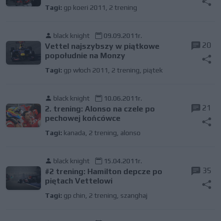
Tagi:
gp koeri 2011
,
2 trening
black knight
09.09.2011r.
20
Vettel najszybszy w piątkowe
popołudnie na Monzy
Tagi:
gp włoch 2011
,
2 trening
,
piątek
black knight
10.06.2011r.
21
2. trening: Alonso na czele po
pechowej końcówce
Tagi:
kanada
,
2 trening
,
alonso
black knight
15.04.2011r.
35
#2 trening: Hamilton depcze po
piętach Vettelowi
Tagi:
gp chin
,
2 trening
,
szanghaj