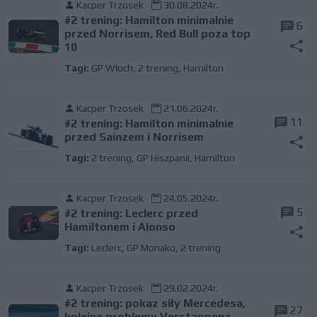
Kacper Trzosek
30.08.2024r.
#2 trening: Hamilton minimalnie
6
przed Norrisem, Red Bull poza top
10
Tagi:
GP Włoch
,
2 trening
,
Hamilton
Kacper Trzosek
21.06.2024r.
11
#2 trening: Hamilton minimalnie
przed Sainzem i Norrisem
Tagi:
2 trening
,
GP Hiszpanii
,
Hamilton
Kacper Trzosek
24.05.2024r.
5
#2 trening: Leclerc przed
Hamiltonem i Alonso
Tagi:
Leclerc
,
GP Monako
,
2 trening
Kacper Trzosek
29.02.2024r.
#2 trening: pokaz siły Mercedesa,
27
kolejne problemy Verstappena