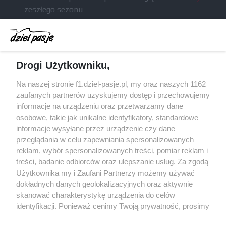
zeszłego sezonu
Obecne silniki muszą polegać na uczących się
algorytmach?
Honda uświadomiła sobie skalę problemów z
Drogi Użytkowniku,
silnikiem dopiero w styczniu
Audi planuje wprowadzić jeszcze cztery duże
Na naszej stronie f1.dziel-pasje.pl, my oraz naszych 1162
pakiety poprawek w 2026 roku
zaufanych partnerów uzyskujemy dostęp i przechowujemy
informacje na urządzeniu oraz przetwarzamy dane
Gasly dołączył do krytyki obecnych
osobowe, takie jak unikalne identyfikatory, standardowe
samochodów F1
informacje wysyłane przez urządzenie czy dane
przeglądania w celu zapewniania spersonalizowanych
reklam, wybór spersonalizowanych treści, pomiar reklam i
treści, badanie odbiorców oraz ulepszanie usług. Za zgodą
© 2004 - 2026 GPmedia
Polityka prywatności
Serwis internetowy, z którego korzystasz, używa plików
Użytkownika my i Zaufani Partnerzy możemy używać
cookies. Są to pliki instalowane w urządzeniach
Kopiowanie treści bez
dokładnych danych geolokalizacyjnych oraz aktywnie
końcowych osób korzystających z serwisu, w celu
skanować charakterystykę urządzenia do celów
zgody autorów zabronione.
administrowania serwisem, poprawy jakości
identyfikacji. Ponieważ cenimy Twoją prywatność, prosimy
świadczonych usług w tym dostosowania treści serwisu
o zgodę na korzystanie z tych technologii poprzez
do preferencji użytkownika, utrzymania sesji