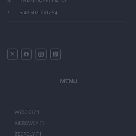
M
/
redakcja@formula1.pl
T
/
+ 48 502 700 254
MENU
WYŚCIGI F1
KIEROWCY F1
ZESPOŁY F1