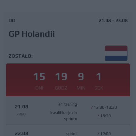
DO
21.08 - 23.08
GP Holandii
ZOSTAŁO:
15
19
9
1
DNI
GODZ
MIN
SEK
#1 trening
21.08
/
12:30-13:30
kwalifikacje do
/PIĄ/
/
16:30
sprintu
22.08
sprint
/
12:00