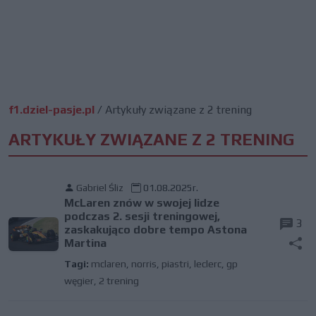
f1.dziel-pasje.pl
/
Artykuły związane z 2 trening
ARTYKUŁY ZWIĄZANE Z 2 TRENING
Gabriel Śliz
01.08.2025r.
McLaren znów w swojej lidze
podczas 2. sesji treningowej,
3
zaskakująco dobre tempo Astona
Martina
Tagi:
mclaren
,
norris
,
piastri
,
leclerc
,
gp
węgier
,
2 trening