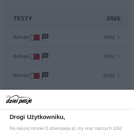
TESTY
2026
Bahrajn
18.02
Bahrajn
19.02
Bahrajn
20.02
ZEA
08.12
Wszystkie testy
Drogi Użytkowniku,
Na naszej stronie f1.dziel-pasje.pl, my oraz naszych 1162