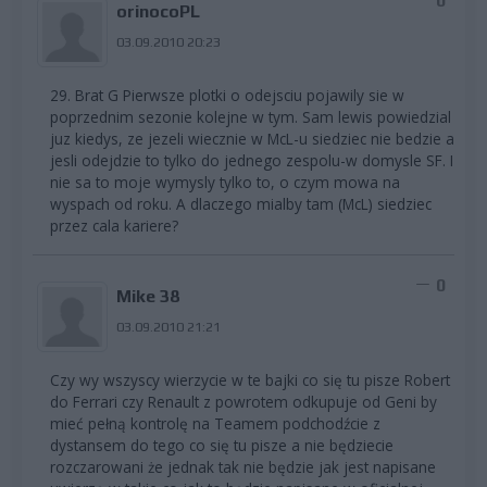
0
orinocoPL
03.09.2010 20:23
29. Brat G Pierwsze plotki o odejsciu pojawily sie w
poprzednim sezonie kolejne w tym. Sam lewis powiedzial
juz kiedys, ze jezeli wiecznie w McL-u siedziec nie bedzie a
jesli odejdzie to tylko do jednego zespolu-w domysle SF. I
nie sa to moje wymysly tylko to, o czym mowa na
wyspach od roku. A dlaczego mialby tam (McL) siedziec
przez cala kariere?
0
Mike 38
03.09.2010 21:21
Czy wy wszyscy wierzycie w te bajki co się tu pisze Robert
do Ferrari czy Renault z powrotem odkupuje od Geni by
mieć pełną kontrolę na Teamem podchodźcie z
dystansem do tego co się tu pisze a nie będziecie
rozczarowani że jednak tak nie będzie jak jest napisane