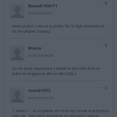
0
Renault R30 F1
02.09.2010 20:21
uwierzył ktoś z was w tą plotkę ?bo to było wiadome,że
nic nie ulegnie zmianą,)
0
Wiater
03.09.2010 00:08
Za rok będą zwycięstwa ;) Nawet w tym roku licze na
jedno w Singapurze albo w Abu Zabi ;)
0
tomek1973
03.09.2010 07:03
7. lukasz 1 - to oczywiste ze moze byc roznie w przyszlym
roku ale... tam gdzie inwestuje sie pieniadze zawsze