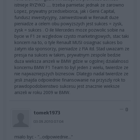
istnieje RYZYKO ..... trzeba pamietac jednak ze zarowno
Lopez, prywatny przedsiebiorca, jak i Genii Capital,
fundusz inwestycyjny, zainwestowali w Renault duze
pieniadze a celem obu powyzszych jest sukces = zysk,
zysk = sukces . O ile Mercedes moze pozwolic sobie na
bycie w F1 ze wzgledow czysto marketingowych, stac taki
koncern na to, o tyle Renault MUSI osiagnac sukces bo
zatym ida sponsorzy, pieniadze z FIA itd. Stad uwazam ze
presja na sukces w takim, prywatnym zespole bedzie
duza wieksza anizeli w BMW gdzie w ogolnej dzialalnosci
koncernu BMW F1 Team to byl jeden z wielu, twierdze ze
nie najwazniejszych biznesow. Dlatego nadal twierdze ze
jesli znajda odpoiednie finansowanie na przyszly rok to
prawdopodobienstwo sukcesu jest znacznie wieksze
anizeli w roku 2009 w BMW.
0
tomek1973
03.09.2010 07:04
mialo byc - "...odpowiednie..."