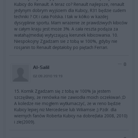
Kubicy do Renault. A teraz co? Renault najlepsze, renault
jedynym dobrym wyjściem dla Kubicy, R31 będzie cudem
techniki ? Ot i cała Polska. I tak w kółko w każdej
dyscyplinie sportu. Mam wrażenie że prawdziwych kibiców
w całym kraju jest może 3%. A cała reszta podąża za
watahą(media) wytyczającą kierunek kibicowania. 10.
Niespokojny Zgadzam sie z tobą w 100%, gdyby nie
rosjanin to Renault deptałoby po piętach Ferrari.
0
Al-Salil
02.09.2010 19:19
15. Kornik Zgadzam się z tobą w 100% Ja jestem
szczęśliwy, że renówka nie zawiodła moich oczekiwań ;D
A koledze nie mogłem wytłumaczyć, że w reno będzie
Kubicy lepiej niż Mercedesie lub Wiliamsie ;) Pzdr. dla
wiernych fanów Roberta Kubicy na dobre(lata 2008, 2010)
i złe(2009).