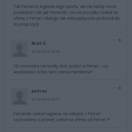
Tak Ferrari to legenda tego sportu. ale nie kazdy może
powiedzieć tak jak Fernendo. On od początku czekał na
ofertę z Ferrari i dlatego tak entuzjastycznie podszedł do
tej propozycji
0
Brat G
02.09.2010 20:10
20. monselice nie każdy chce jeździć w ferrari... czy
wyobrażasz sobie tam Lewisa Hamiltona?
0
petrov
02.09.2010 20:11
Fernando czekał najpierw na odejście z Ferrari
szumachera a później czekał na ofertę od Ferrari :P