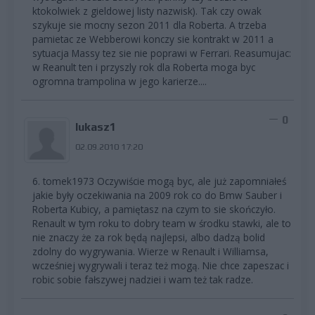
ktokolwiek z gieldowej listy nazwisk). Tak czy owak
szykuje sie mocny sezon 2011 dla Roberta. A trzeba
pamietac ze Webberowi konczy sie kontrakt w 2011 a
sytuacja Massy tez sie nie poprawi w Ferrari. Reasumujac:
w Reanult ten i przyszly rok dla Roberta moga byc
ogromna trampolina w jego karierze....
0
lukasz1
02.09.2010 17:20
6. tomek1973 Oczywiście mogą byc, ale już zapomniałeś
jakie były oczekiwania na 2009 rok co do Bmw Sauber i
Roberta Kubicy, a pamiętasz na czym to sie skończyło.
Renault w tym roku to dobry team w środku stawki, ale to
nie znaczy że za rok będą najlepsi, albo dadzą bolid
zdolny do wygrywania. Wierze w Renault i Williamsa,
wcześniej wygrywali i teraz też mogą. Nie chce zapeszac i
robic sobie fałszywej nadziei i wam też tak radze.