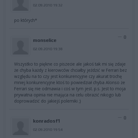
02.09.2010 19:32
po których*
0
monselice
02.09.2010 19:38
Wszystko to piękne co piszecie ale jakoś tak mi się zdaje
że chyba każdy z kierowców chciałby jeździć w Ferrari bez
względu na to czy jest konkurencyjne czy akurat trochę
mniej konkurencyjne ktoś to powiedział chyba Alonso że
Ferrari się nie odmawia i coś w tym jest. p.s. Jest to moja
prywatna opinia nie mająca na celu obrazić nikogo lub
doprowadzić do jakiejś polemiki ;)
0
konradosf1
02.09.2010 19:54