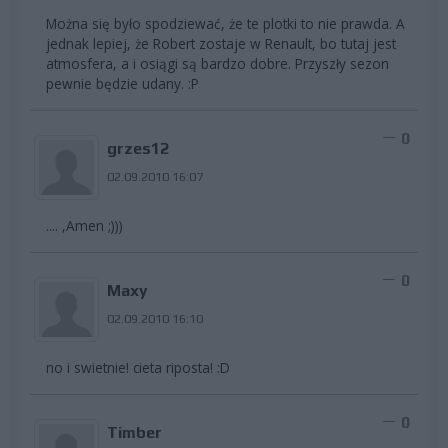
Można się było spodziewać, że te plotki to nie prawda. A
jednak lepiej, że Robert zostaje w Renault, bo tutaj jest
atmosfera, a i osiągi są bardzo dobre. Przyszły sezon
pewnie będzie udany. :P
0
grzes12
02.09.2010 16:07
.... ,Amen ;)))
0
Maxy
02.09.2010 16:10
no i swietnie! cieta riposta! :D
0
Timber