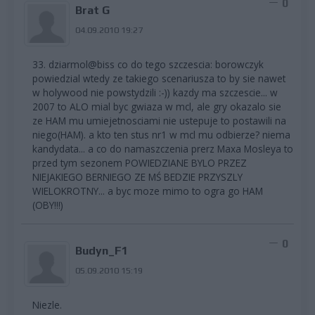
0
Brat G
04.09.2010 19:27
33. dziarmol@biss co do tego szczescia: borowczyk
powiedzial wtedy ze takiego scenariusza to by sie nawet
w holywood nie powstydzili :-)) kazdy ma szczescie... w
2007 to ALO mial byc gwiaza w mcl, ale gry okazalo sie
ze HAM mu umiejetnosciami nie ustepuje to postawili na
niego(HAM). a kto ten stus nr1 w mcl mu odbierze? niema
kandydata... a co do namaszczenia prerz Maxa Mosleya to
przed tym sezonem POWIEDZIANE BYLO PRZEZ
NIEJAKIEGO BERNIEGO ZE MŚ BEDZIE PRZYSZLY
WIELOKROTNY... a byc moze mimo to ogra go HAM
(OBY!!!)
0
Budyn_F1
05.09.2010 15:19
Niezle.