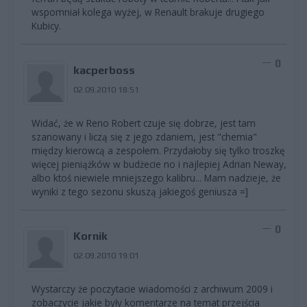
wspomniał kolega wyżej, w Renault brakuje drugiego
Kubicy.
0
kacperboss
02.09.2010 18:51
Widać, że w Reno Robert czuje się dobrze, jest tam
szanowany i liczą się z jego zdaniem, jest "chemia"
między kierowcą a zespołem. Przydałoby się tylko troszkę
więcej pieniążków w budżecie no i najlepiej Adrian Neway,
albo ktoś niewiele mniejszego kalibru... Mam nadzieje, że
wyniki z tego sezonu skuszą jakiegoś geniusza =]
0
Kornik
02.09.2010 19:01
Wystarczy że poczytacie wiadomości z archiwum 2009 i
zobaczycie jakie były komentarze na temat przejścia