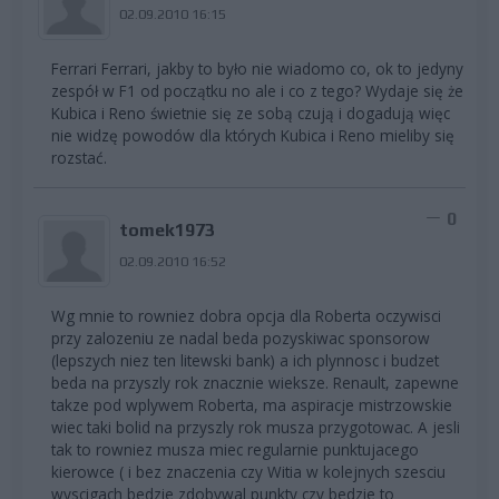
02.09.2010 16:15
Ferrari Ferrari, jakby to było nie wiadomo co, ok to jedyny
zespół w F1 od początku no ale i co z tego? Wydaje się że
Kubica i Reno świetnie się ze sobą czują i dogadują więc
nie widzę powodów dla których Kubica i Reno mieliby się
rozstać.
0
tomek1973
02.09.2010 16:52
Wg mnie to rowniez dobra opcja dla Roberta oczywisci
przy zalozeniu ze nadal beda pozyskiwac sponsorow
(lepszych niez ten litewski bank) a ich plynnosc i budzet
beda na przyszly rok znacznie wieksze. Renault, zapewne
takze pod wplywem Roberta, ma aspiracje mistrzowskie
wiec taki bolid na przyszly rok musza przygotowac. A jesli
tak to rowniez musza miec regularnie punktujacego
kierowce ( i bez znaczenia czy Witia w kolejnych szesciu
wyscigach bedzie zdobywal punkty czy bedzie to