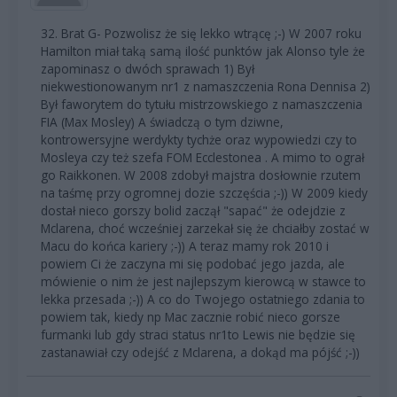
32. Brat G- Pozwolisz że się lekko wtrącę ;-) W 2007 roku
Hamilton miał taką samą ilość punktów jak Alonso tyle że
zapominasz o dwóch sprawach 1) Był
niekwestionowanym nr1 z namaszczenia Rona Dennisa 2)
Był faworytem do tytułu mistrzowskiego z namaszczenia
FIA (Max Mosley) A świadczą o tym dziwne,
kontrowersyjne werdykty tychże oraz wypowiedzi czy to
Mosleya czy też szefa FOM Ecclestonea . A mimo to ograł
go Raikkonen. W 2008 zdobył majstra dosłownie rzutem
na taśmę przy ogromnej dozie szczęścia ;-)) W 2009 kiedy
dostał nieco gorszy bolid zaczął "sapać" że odejdzie z
Mclarena, choć wcześniej zarzekał się że chciałby zostać w
Macu do końca kariery ;-)) A teraz mamy rok 2010 i
powiem Ci że zaczyna mi się podobać jego jazda, ale
mówienie o nim że jest najlepszym kierowcą w stawce to
lekka przesada ;-)) A co do Twojego ostatniego zdania to
powiem tak, kiedy np Mac zacznie robić nieco gorsze
furmanki lub gdy straci status nr1to Lewis nie będzie się
zastanawiał czy odejść z Mclarena, a dokąd ma pójść ;-))