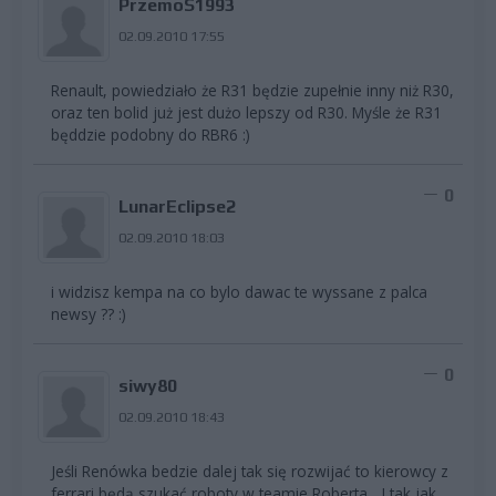
PrzemoS1993
02.09.2010 17:55
Renault, powiedziało że R31 będzie zupełnie inny niż R30,
oraz ten bolid już jest dużo lepszy od R30. Myśle że R31
będdzie podobny do RBR6 :)
0
LunarEclipse2
02.09.2010 18:03
i widzisz kempa na co bylo dawac te wyssane z palca
newsy ?? :)
0
siwy80
02.09.2010 18:43
Jeśli Renówka bedzie dalej tak się rozwijać to kierowcy z
ferrari będą szukać roboty w teamie Roberta... I tak jak