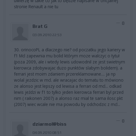
uwierzę w takie co jak to będzie napisane w oficjalnej
stronie Renault a nie tu
0
Brat G
03.09.2010 22:53
30. orinocoPL a dlaczego nie? od poczatku jego kariery w
f1 Mcl zapewnia mu bolid którym moze walczyc o tytuł
(poza 2009, ale i wtedy lewis udowodnil ze jest swietnym
kierowca zdobywajac duzo punktów slabym bolidem). a
ferrari jest moim zdaniem przereklamowane.... ja np
wolal jezdzic w mcl. ale wracajac do tematu to mówiono
ze alonso jest lepszy od lewisa a ferrari od mcl... odkad
lewis jeździ w f1 to tylko jeden kierowca ferrari byl przed
nim ( raikonen 2007) a alonso raz mial te sama ilosc pkt
(2007) wiec wcale nie ma powodu by odchodzic z mcl...
0
dziarmol@biss
04.09.2010 08:51