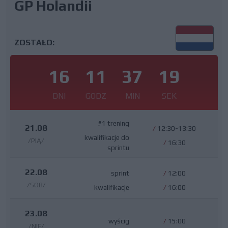
GP Holandii
ZOSTAŁO:
16
11
37
18
DNI
GODZ
MIN
SEK
#1 trening
21.08
/
12:30-13:30
kwalifikacje do
/PIĄ/
/
16:30
sprintu
22.08
sprint
/
12:00
/SOB/
kwalifikacje
/
16:00
23.08
wyścig
/
15:00
/NIE/