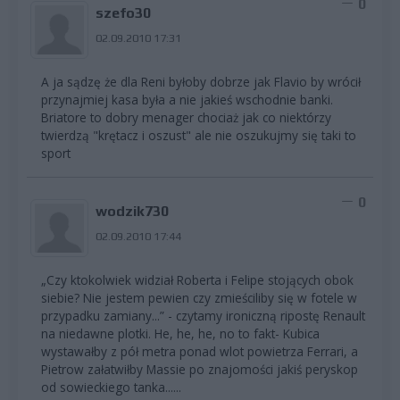
0
szefo30
02.09.2010 17:31
A ja sądzę że dla Reni byłoby dobrze jak Flavio by wrócił
przynajmiej kasa była a nie jakieś wschodnie banki.
Briatore to dobry menager chociaż jak co niektórzy
twierdzą "krętacz i oszust" ale nie oszukujmy się taki to
sport
0
wodzik730
02.09.2010 17:44
„Czy ktokolwiek widział Roberta i Felipe stojących obok
siebie? Nie jestem pewien czy zmieściliby się w fotele w
przypadku zamiany...” - czytamy ironiczną ripostę Renault
na niedawne plotki. He, he, he, no to fakt- Kubica
wystawałby z pół metra ponad wlot powietrza Ferrari, a
Pietrow załatwiłby Massie po znajomości jakiś peryskop
od sowieckiego tanka......