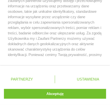
zaufanych partnerów uzyskujemy dostęp i przechowujemy
informacje na urządzeniu oraz przetwarzamy dane
osobowe, takie jak unikalne identyfikatory, standardowe
Ogólnopolski serwis
informacje wysyłane przez urządzenie czy dane
przeglądania w celu zapewniania spersonalizowanych
poświęcony Formule 1
reklam, wybór spersonalizowanych treści, pomiar reklam i
treści, badanie odbiorców oraz ulepszanie usług. Za zgodą
Serwis internetowy, z którego korzystasz, używa plików
Użytkownika my i Zaufani Partnerzy możemy używać
cookies. Są to pliki instalowane w urządzeniach
dokładnych danych geolokalizacyjnych oraz aktywnie
M
/
redakcja@formula1.pl
końcowych osób korzystających z serwisu, w celu
skanować charakterystykę urządzenia do celów
administrowania serwisem, poprawy jakości
identyfikacji. Ponieważ cenimy Twoją prywatność, prosimy
T
/
+ 48 502 700 254
świadczonych usług w tym dostosowania treści serwisu
o zgodę na korzystanie z tych technologii poprzez
do preferencji użytkownika, utrzymania sesji
kliknięcie „Akceptuję”. Zgoda jest dobrowolna i zawsze
użytkownika oraz dla celów statystycznych i
możesz ją zmienić/wycofać klikając przycisk ustawień
targetowania behawioralnego reklamy.
prywatności znajdujący się w lewym dolnym rogu strony
PARTNERZY
Dowiedz się więcej o naszej polityce
USTAWIENIA
. Niektóre rodzaje przetwarzania danych nie wymagają
prywatności
zgody użytkownika, ale masz prawo sprzeciwić się
takiemu przetwarzaniu. Preferencje będą miały
Akceptuję
ROZUMIEM
zastosowania tylko na tej witrynie.
Zapoznaj się z poniższymi informacjami, abyś mógł