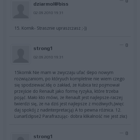
0
dziarmol@biss
02.09.2010 19:31
15. Kornik- Strasznie upraszczasz ;-))
0
strong1
02.09.2010 19:31
15kornik Nie mam w zwyczaju ufać ślepo nowym
rozwiązaniom, po któryuch kompletnie nie wiem czego
się spodziewać.Idę o zakład, że Kubica też pojmował
przejście do Renault jako formę ryzyka, które trzeba
pojąć. Mało kto mówi, że Renault jest najlepsze-raczej
twierdzi się, że na dziś jest najlepsze z możliwych,(więc
daj spokój z nadinterpretacją) A to pewna różnica. 12.
LunarEclipse2 Parafrazując- dobra klikalność nie jest zła:)
0
strong1