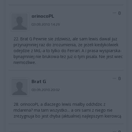
0
orinocoPL
03.09.2010 14:29
22. Brat G Pewnie sie zdziwisz, ale sam lewis dawal juz
przynajmniej raz do zrozumienia, ze jezeli kiedykolwiek
odejdzie z McL-a to tylko do Ferrari. A i prasa wyspiarska-
bynajmniej nie brukowa-tez juz o tym pisala. Nie jest wiec
niemozliwe.
0
Brat G
03.09.2010 20:02
28. orinocoPL a dlaczego lewis mialby odchdzic z
mclarena? ma tam wszystko... a oni sami z niego nie
zrezygnuja bo jest chyba (aktualnie) najlepszym kierowcą