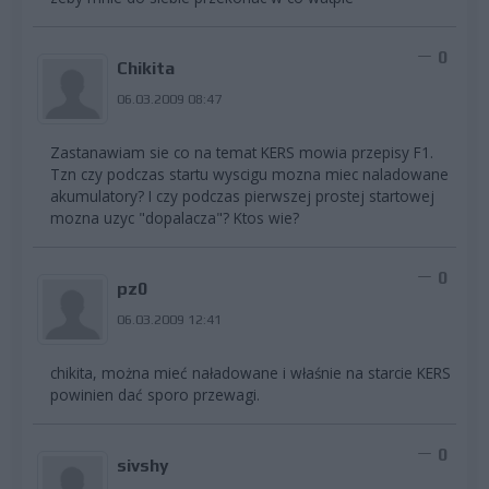
0
Chikita
06.03.2009 08:47
Zastanawiam sie co na temat KERS mowia przepisy F1.
Tzn czy podczas startu wyscigu mozna miec naladowane
akumulatory? I czy podczas pierwszej prostej startowej
mozna uzyc "dopalacza"? Ktos wie?
0
pz0
06.03.2009 12:41
chikita, można mieć naładowane i właśnie na starcie KERS
powinien dać sporo przewagi.
0
sivshy