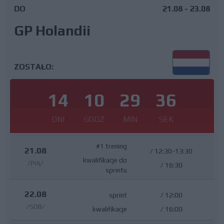
DO
21.08 - 23.08
GP Holandii
ZOSTAŁO:
14
10
29
35
DNI
GODZ
MIN
SEK
#1 trening
21.08
/
12:30-13:30
kwalifikacje do
/PIĄ/
/
16:30
sprintu
22.08
sprint
/
12:00
/SOB/
kwalifikacje
/
16:00