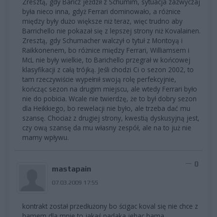
Zresztą, gdy Baricz jeździł z Schumim, sytuacja zazwyczaj
była nieco inna, gdyż Ferrari dominowało, a różnice
między były dużo większe niż teraz, więc trudno aby
Barrichello nie pokazał się z lepszej strony niż Kovalainen.
Zresztą, gdy Schumacher walczył o tytuł z Montoyą i
Raikkonenem, bo różnice między Ferrari, Williamsem i
McL nie były wielkie, to Barichello przegrał w końcowej
klasyfikacji z całą trójką. Jeśli chodzi Ci o sezon 2002, to
tam rzeczywiście wypełnił swoją rolę perfekcyjnie,
kończąc sezon na drugim miejscu, ale wtedy Ferrari było
nie do pobicia. Wcale nie twierdzę, że to był dobry sezon
dla Heikkiego, bo rewelacji nie było, ale trzeba dać mu
szansę. Chociaż z drugiej strony, kwestią dyskusyjną jest,
czy ową szansę da mu własny zespół, ale na to już nie
mamy wpływu.
0
mastapain
07.03.2009 17:55
kontrakt został przedłużony bo ścigac koval się nie chce z
hamem,dla mnie to jakaś padaka jebac hama