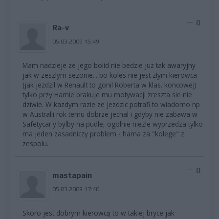
0
Ra-v
05.03.2009 15:49
Mam nadzieje ze jego bolid nie bedzie juz tak awaryjny
jak w zeszlym sezonie... bo koles nie jest złym kierowca
(jak jezdzil w Renault to gonil Roberta w klas. koncowej)
tylko przy Hamie brakuje mu motywacji zreszta sie nie
dziwie. W kazdym razie ze jezdzic potrafi to wiadomo np
w Australii rok temu dobrze jechal i gdyby nie zabawa w
Safetycar'y bylby na pudle, ogolnie niezle wyprzedza tylko
ma jeden zasadniczy problem - hama za "kolege" z
zespolu.
0
mastapain
05.03.2009 17:40
Skoro jest dobrym kierowcą to w takiej bryce jak