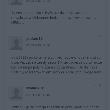
05.03.2009 11:03
Ty finski ciemniaku !!! BMW juz dwa mjesiace temu
mowilo ze w Melbourne bedzie gotowe wystartowac z
KERS,,....
0
jankes15
05.03.2009 12:00
chris2222 i po co te nerwy... niech sobie chlopak mowi co
chce. Patrzac na zeszly sezon HK sie pociesza bo to moze
byc dla niego jedyna szansa by zaistniec;-) Jak dla mnie
Heiki był rozczarowaniem sezonu biorac pod uwage bolid.
0
Maniek 81
05.03.2009 12:15
jankes15@ racja racja zasadniczo przy HAMie nic innego