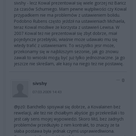
sivshy - lecz Kowal prezentował się wiele gorzej niż Baricz
za czasów Schumiego. Mam pewne wątpliwości czy Kowal
przypadkiem nie ma problemów z ustawieniem bolidu.
Podobno Rubens często jeździł na ustawieniach Michaela,
teraz Kowal możliwe że korzysta z ustawień Lewisa. W
2007 Kowal też nie prezentował się zbyt dobrze, miał
pojedyncze przebłyski, właśnie może udawało mu się
wtedy trafić z ustawieniami. To wszystko jesr może,
przekonamy się w najbliższym sezonie, jak go znowu
zawali to wnioski mogą być już tylko jednoznaczne. Ja go
jeszcze nie skreślam, ale kasy na niego też nie postawię.
0
sivshy
07.03.2009 14:43
@pz0: Barichello spisywał się dobrze, a Kovalainen bez
rewelacji, ale też nie chciałbym abyście go przekreślali i to
jest cały sens mojej wypowiedzi. Skoro McL bez żadnych
problemów przedłużyło z nim kontrakt, to znaczy że ta
słaba postawa była jednak czymś usprawiedliwiona.