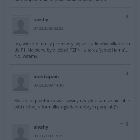
0
sivshy
07.03.2009 23:52
oo, widzę że dresy przeniosły się ze stadionów piłkarskich
do F1. Najpierw było 'jebać PZPN', a teraz 'jebać Hama'...
No, witamy.
0
mastapain
08.03.2009 14:10
Muszę cię poinformowac sivsiny czy jak ci tam że nie lubię
piłki nożnej a formułkę oglądam dobrych parę lat.:)))
0
sivshy
08.03.2009 15:35