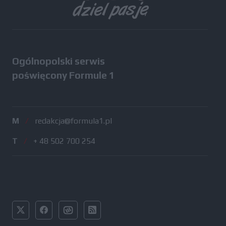
Ogólnopolski serwis
poświęcony Formule 1
M
/
redakcja@formula1.pl
T
/
+ 48 502 700 254