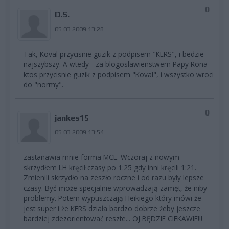
0
D.S.
05.03.2009 13:28
Tak, Koval przycisnie guzik z podpisem "KERS", i bedzie
najszybszy. A wtedy - za blogoslawienstwem Papy Rona -
ktos przycisnie guzik z podpisem "Koval", i wszystko wroci
do "normy".
0
jankes15
05.03.2009 13:54
zastanawia mnie forma MCL. Wczoraj z nowym
skrzydłem LH kręcił czasy po 1:25 gdy inni kręcili 1:21.
Zmienili skrzydło na zeszło roczne i od razu były lepsze
czasy. Być może specjalnie wprowadzają zamęt, że niby
problemy. Potem wypuszczają Heikiego który mówi że
jest super i że KERS działa bardzo dobrze żeby jeszcze
bardziej zdezorientować reszte... OJ BĘDZIE CIEKAWIE!!!