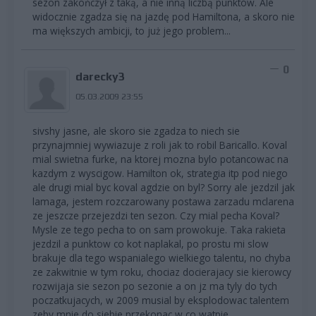
sezon zakończył z taką, a nie inną liczbą punktów. Ale
widocznie zgadza się na jazdę pod Hamiltona, a skoro nie
ma większych ambicji, to już jego problem...
0
darecky3
05.03.2009 23:55
sivshy jasne, ale skoro sie zgadza to niech sie
przynajmniej wywiazuje z roli jak to robil Baricallo. Koval
mial swietna furke, na ktorej mozna bylo potancowac na
kazdym z wyscigow. Hamilton ok, strategia itp pod niego
ale drugi mial byc koval agdzie on byl? Sorry ale jezdzil jak
lamaga, jestem rozczarowany postawa zarzadu mclarena
ze jeszcze przejezdzi ten sezon. Czy mial pecha Koval?
Mysle ze tego pecha to on sam prowokuje. Taka rakieta
jezdzil a punktow co kot naplakal, po prostu mi slow
brakuje dla tego wspanialego wielkiego talentu, no chyba
ze zakwitnie w tym roku, chociaz docierajacy sie kierowcy
rozwijaja sie sezon po sezonie a on jz ma tyly do tych
poczatkujacych, w 2009 musial by eksplodowac talentem
zeby mnie do siebie przekonac w co watpie