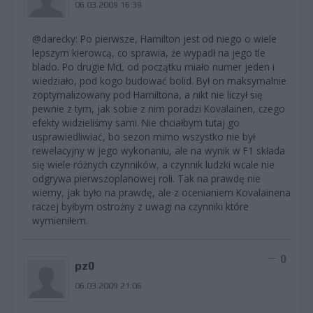
06.03.2009 16:39
@darecky: Po pierwsze, Hamilton jest od niego o wiele
lepszym kierowcą, co sprawia, że wypadł na jego tle
blado. Po drugie McL od początku miało numer jeden i
wiedziało, pod kogo budować bolid. Był on maksymalnie
zoptymalizowany pod Hamiltona, a nikt nie liczył się
pewnie z tym, jak sobie z nim poradzi Kovalainen, czego
efekty widzieliśmy sami. Nie chciałbym tutaj go
usprawiedliwiać, bo sezon mimo wszystko nie był
rewelacyjny w jego wykonaniu, ale na wynik w F1 składa
się wiele różnych czynników, a czynnik ludzki wcale nie
odgrywa pierwszoplanowej roli. Tak na prawdę nie
wiemy, jak było na prawdę, ale z ocenianiem Kovalainena
raczej byłbym ostrożny z uwagi na czynniki które
wymieniłem.
0
pz0
06.03.2009 21:06