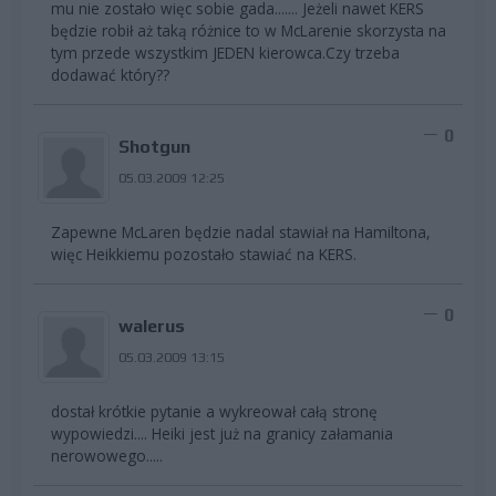
mu nie zostało więc sobie gada....... Jeżeli nawet KERS
będzie robił aż taką różnice to w McLarenie skorzysta na
tym przede wszystkim JEDEN kierowca.Czy trzeba
dodawać który??
0
Shotgun
05.03.2009 12:25
Zapewne McLaren będzie nadal stawiał na Hamiltona,
więc Heikkiemu pozostało stawiać na KERS.
0
walerus
05.03.2009 13:15
dostał krótkie pytanie a wykreował całą stronę
wypowiedzi.... Heiki jest już na granicy załamania
nerowowego.....