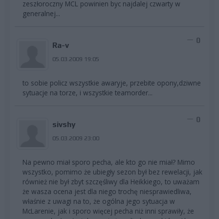
zeszłoroczny MCL powinien byc najdalej czwarty w
generalnej...
0
Ra-v
05.03.2009 19:05
to sobie policz wszystkie awaryje, przebite opony,dziwne
sytuacje na torze, i wszystkie teamorder...
0
sivshy
05.03.2009 23:00
Na pewno miał sporo pecha, ale kto go nie miał? Mimo
wszystko, pomimo że ubiegły sezon był bez rewelacji, jak
również nie był zbyt szczęśliwy dla Heikkiego, to uważam
że wasza ocena jest dla niego trochę niesprawiedliwa,
właśnie z uwagi na to, że ogólna jego sytuacja w
McLarenie, jak i sporo więcej pecha niż inni sprawiły, że