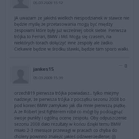
05.03.2009 15:12
JA uważam ze jakichś wielkich niespodzianek w stawce nie
będzie myślę że przetasowania mogą być między
zespołami które były już wcześniej obok siebie. Pierwsza
trójka to Ferrari, BMW i Mcl. Mogą się czasem, na
niektórych torach dołączyć inne zespoły ale żadko.
Ciekawie będzie w środku stawki, będzie tam sporo walki.
0
jankes15
05.03.2009 15:39
orzech819 pierwsza trójka powiadasz... tylko miejmy
nadzieje, że pierwsza trójka z początku sezonu 2008 bo
pod koniec BMW zamykało jak dla mnie pierwszą piątkę.
A że Robert jest fighterem robił co mógł by podciągnąć
swoje punkty i ogólną ocenę zespołu. Oby odpuszczenie
sezonu 2008 dało rezultaty w końcu dzięki temu BMW
miało 2-3 miesiące przewagi w pracach co chyba do
cholery powinno znaleźć jakieś odzwierciedlenie;-)))