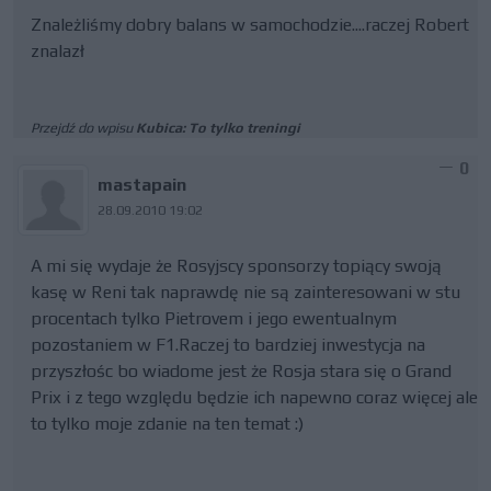
Znależliśmy dobry balans w samochodzie....raczej Robert
znalazł
Przejdź do wpisu
Kubica: To tylko treningi
0
mastapain
28.09.2010 19:02
A mi się wydaje że Rosyjscy sponsorzy topiący swoją
kasę w Reni tak naprawdę nie są zainteresowani w stu
procentach tylko Pietrovem i jego ewentualnym
pozostaniem w F1.Raczej to bardziej inwestycja na
przyszłośc bo wiadome jest że Rosja stara się o Grand
Prix i z tego względu będzie ich napewno coraz więcej ale
to tylko moje zdanie na ten temat :)