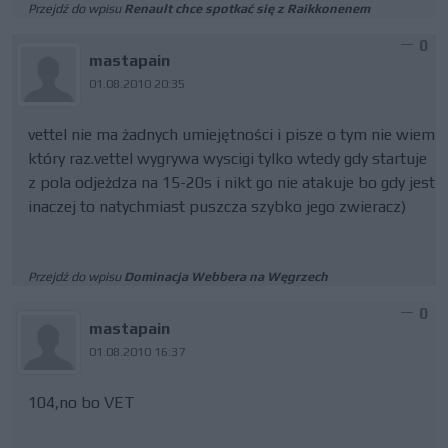
Przejdź do wpisu
Renault chce spotkać się z Raikkonenem
0
mastapain
01.08.2010 20:35
vettel nie ma żadnych umiejętności i pisze o tym nie wiem
który raz.vettel wygrywa wyscigi tylko wtedy gdy startuje
z pola odjeżdza na 15-20s i nikt go nie atakuje bo gdy jest
inaczej to natychmiast puszcza szybko jego zwieracz)
Przejdź do wpisu
Dominacja Webbera na Węgrzech
0
mastapain
01.08.2010 16:37
104,no bo VET