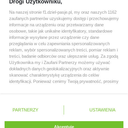
Drogi Użytkowniku,
samochodów F1
McCullough opuści Astona Martina z końcem
Na naszej stronie f1.dziel-pasje.pl, my oraz naszych 1162
2026 roku
zaufanych partnerów uzyskujemy dostęp i przechowujemy
informacje na urządzeniu oraz przetwarzamy dane
Poszkodowani kibice z GP Las Vegas 2023
osobowe, takie jak unikalne identyfikatory, standardowe
otrzymają częściowy zwrot pieniędzy
informacje wysyłane przez urządzenie czy dane
przeglądania w celu zapewniania spersonalizowanych
reklam, wybór spersonalizowanych treści, pomiar reklam i
treści, badanie odbiorców oraz ulepszanie usług. Za zgodą
© 2004 - 2026 GPmedia
Polityka prywatności
Serwis internetowy, z którego korzystasz, używa plików
Użytkownika my i Zaufani Partnerzy możemy używać
cookies. Są to pliki instalowane w urządzeniach
Kopiowanie treści bez
dokładnych danych geolokalizacyjnych oraz aktywnie
końcowych osób korzystających z serwisu, w celu
skanować charakterystykę urządzenia do celów
zgody autorów zabronione.
administrowania serwisem, poprawy jakości
identyfikacji. Ponieważ cenimy Twoją prywatność, prosimy
świadczonych usług w tym dostosowania treści serwisu
o zgodę na korzystanie z tych technologii poprzez
do preferencji użytkownika, utrzymania sesji
kliknięcie „Akceptuję”. Zgoda jest dobrowolna i zawsze
użytkownika oraz dla celów statystycznych i
możesz ją zmienić/wycofać klikając przycisk ustawień
Ta strona jest nieoficjalną stroną internetową i nie jest
targetowania behawioralnego reklamy.
prywatności znajdujący się w lewym dolnym rogu strony
powiązana w żaden sposób z grupą przedsiębiorstw Formula
PARTNERZY
Dowiedz się więcej o naszej polityce
USTAWIENIA
. Niektóre rodzaje przetwarzania danych nie wymagają
One, oraz oznaczeniami F1, FORMULA ONE, FORMULA 1 FIA
prywatności
FORMULA ONE WORLD CHAMPIONSHIP, GRAND PRIX i innymi
zgody użytkownika, ale masz prawo sprzeciwić się
znakami powiązanymi oraz znakami towarowymi należącymi
takiemu przetwarzaniu. Preferencje będą miały
Akceptuję