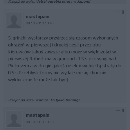
Przejdź do wpisu
Vettel odrabia straty w Japonii
0
mastapain
08.10.2010 10:48
5. grinchi wystarczy przyjrzec się czasom wykonanych
okrążeń w pierwszej i drugiej sesji przez obu
kierowców.Jakoś zawsze albo może w większości w
pierwszej Robert ma w granicach 1.5 s przewagi nad
Pietrovem a w drugiej jakoś rusek niweluje tą stratę do
0.5 s.Przebłysk formy nie wydaje mi się choc nie
wykluczone że może tak byc:)
Przejdź do wpisu
Kubica: To tylko treningi
0
mastapain
08.10.2010 10:13