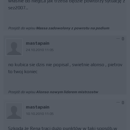
właśnie do niego,a jak trzeba będzie powtórzy sytuację z
sez2007...
Przejdź do wpisu
Massa zadowolony z powrotu na podium
0
mastapain
24.10.2010 11:05
no kubica sie dzis nie popisal , swietnie alonso , pietrov
to twoj koniec
Przejdź do wpisu
Alonso nowym liderem mistrzostw
0
mastapain
10.10.2010 11:05
Szkoda że Rena traci dużo punktów w taki sposób,w