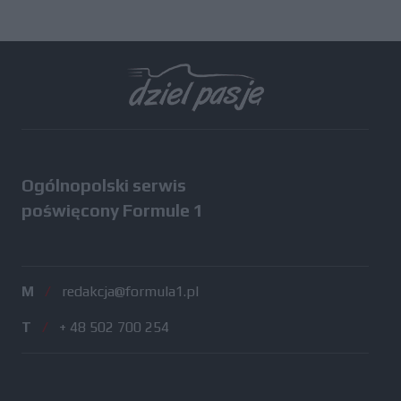
Ogólnopolski serwis
poświęcony Formule 1
M
/
redakcja@formula1.pl
T
/
+ 48 502 700 254