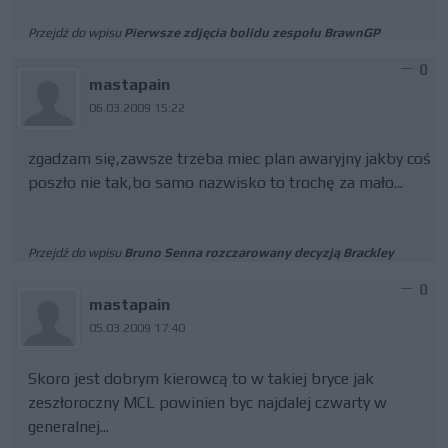
Przejdź do wpisu
Pierwsze zdjęcia bolidu zespołu BrawnGP
0
mastapain
06.03.2009 15:22
zgadzam się,zawsze trzeba miec plan awaryjny jakby coś
poszło nie tak,bo samo nazwisko to trochę za mało...
Przejdź do wpisu
Bruno Senna rozczarowany decyzją Brackley
0
mastapain
05.03.2009 17:40
Skoro jest dobrym kierowcą to w takiej bryce jak
zeszłoroczny MCL powinien byc najdalej czwarty w
generalnej...