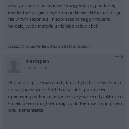
zeszłym roku stracili przez to wygraną w gp a dzisiaj
ewidentnie drugie miejsce na pudle ale i Nikuś już drugi
raz w tym sezonie z "niedokręconą felgą".może to
bardziej wada materiału niż błąd człowieka?
Przejdź do wpisu
Vettel odrabia straty w Japonii
0
mastapain
10.10.2010 10:05
Pomimo tego że wiało nudą która była do przewidzenia
muszę przyznac że Vettel pokazał że potrafi byc
opanowany, w końcu także walczy jeszcze o tytuł.Robert
śmiało dzisiaj mógł byc drugi,co do Pietrova to po prosu
brak komentarza