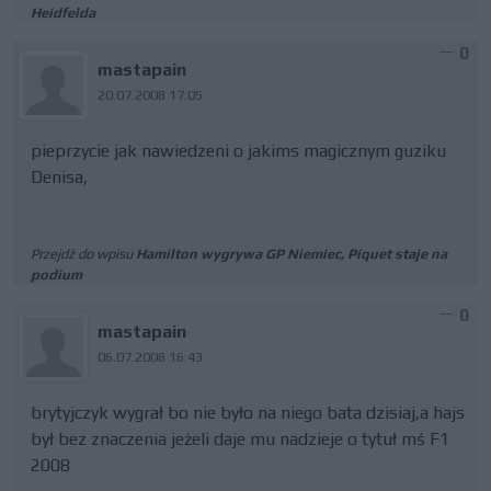
Heidfelda
0
mastapain
20.07.2008 17:05
pieprzycie jak nawiedzeni o jakims magicznym guziku
Denisa,
Przejdź do wpisu
Hamilton wygrywa GP Niemiec, Piquet staje na
podium
0
mastapain
06.07.2008 16:43
brytyjczyk wygrał bo nie było na niego bata dzisiaj,a hajs
był bez znaczenia jeżeli daje mu nadzieje o tytuł mś F1
2008