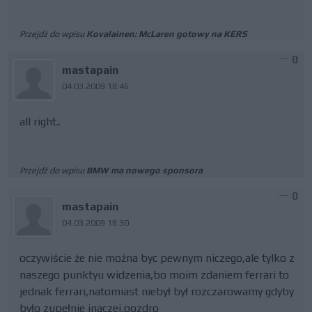
Przejdź do wpisu
Kovalainen: McLaren gotowy na KERS
0
mastapain
04.03.2009 18:46
all right..
Przejdź do wpisu
BMW ma nowego sponsora
0
mastapain
04.03.2009 18:30
oczywiście że nie można byc pewnym niczego,ale tylko z
naszego punktyu widzenia,bo moim zdaniem ferrari to
jednak ferrari,natomiast niebył był rozczarowamy gdyby
było zupełnie inaczej.pozdro