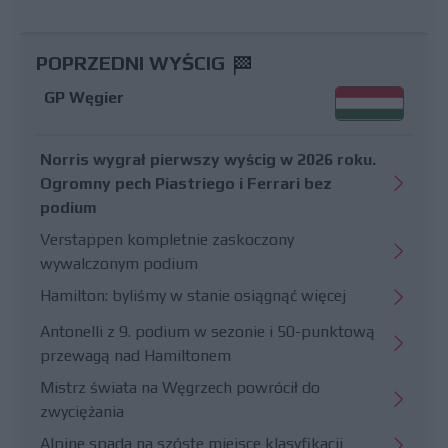
POPRZEDNI WYŚCIG
GP Węgier
Norris wygrał pierwszy wyścig w 2026 roku.
Ogromny pech Piastriego i Ferrari bez
podium
Verstappen kompletnie zaskoczony
wywalczonym podium
Hamilton: byliśmy w stanie osiągnąć więcej
Antonelli z 9. podium w sezonie i 50-punktową
przewagą nad Hamiltonem
Mistrz świata na Węgrzech powrócił do
zwyciężania
Alpine spada na szóste miejsce klasyfikacji