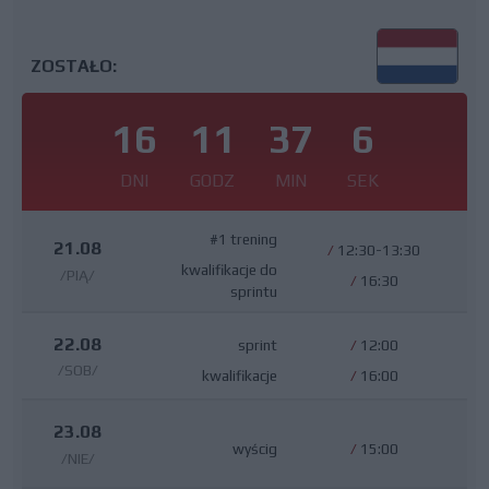
ZOSTAŁO:
16
11
37
5
DNI
GODZ
MIN
SEK
#1 trening
21.08
/
12:30-13:30
kwalifikacje do
/PIĄ/
/
16:30
sprintu
22.08
sprint
/
12:00
/SOB/
kwalifikacje
/
16:00
23.08
wyścig
/
15:00
/NIE/