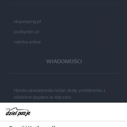
skijumping.pl
protipster.pl
ruletka online
WIADOMOŚCI
Honda uświadomiła sobie skalę problemów z
silnikiem dopiero w styczniu
Audi planuje wprowadzić jeszcze cztery duże
pakiety poprawek w 2026 roku
Gasly dołączył do krytyki obecnych