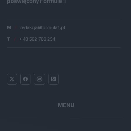
poświęcony Formule 1
M
/
redakcja@formula1.pl
T
/
+ 48 502 700 254
MENU