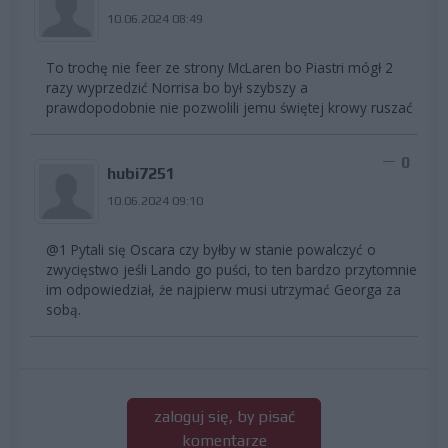
10.06.2024 08:49
To trochę nie feer ze strony McLaren bo Piastri mógł 2
razy wyprzedzić Norrisa bo był szybszy a
prawdopodobnie nie pozwolili jemu świętej krowy ruszać
0
hubi7251
10.06.2024 09:10
@1 Pytali się Oscara czy byłby w stanie powalczyć o
zwycięstwo jeśli Lando go puści, to ten bardzo przytomnie
im odpowiedział, że najpierw musi utrzymać Georga za
sobą.
zaloguj się, by pisać
komentarze