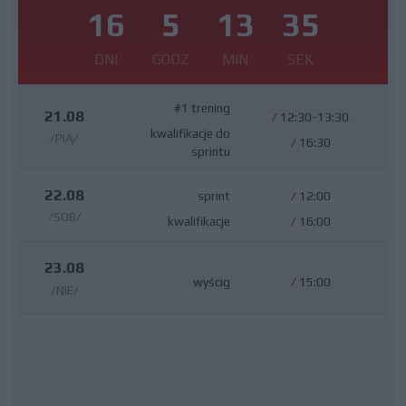
16
5
13
34
DNI
GODZ
MIN
SEK
#1 trening
21.08
/
12:30-13:30
kwalifikacje do
/PIĄ/
/
16:30
sprintu
22.08
sprint
/
12:00
/SOB/
kwalifikacje
/
16:00
23.08
wyścig
/
15:00
/NIE/