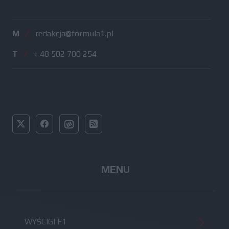
M
/
redakcja@formula1.pl
T
/
+ 48 502 700 254
MENU
WYŚCIGI F1