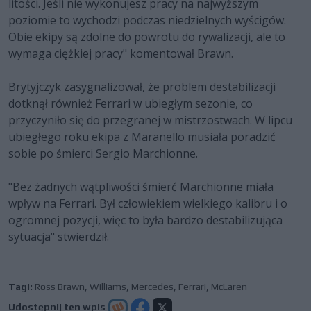
litości. Jeśli nie wykonujesz pracy na najwyższym
poziomie to wychodzi podczas niedzielnych wyścigów.
Obie ekipy są zdolne do powrotu do rywalizacji, ale to
wymaga ciężkiej pracy" komentował Brawn.
Brytyjczyk zasygnalizował, że problem destabilizacji
dotknął również Ferrari w ubiegłym sezonie, co
przyczyniło się do przegranej w mistrzostwach. W lipcu
ubiegłego roku ekipa z Maranello musiała poradzić
sobie po śmierci Sergio Marchionne.
"Bez żadnych wątpliwości śmierć Marchionne miała
wpływ na Ferrari. Był człowiekiem wielkiego kalibru i o
ogromnej pozycji, więc to była bardzo destabilizująca
sytuacja" stwierdził.
Tagi:
Ross Brawn
,
Williams
,
Mercedes
,
Ferrari
,
McLaren
Udostępnij ten wpis