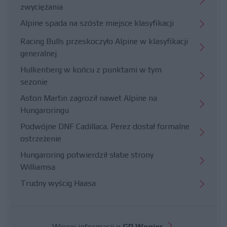
zwyciężania
Alpine spada na szóste miejsce klasyfikacji
Racing Bulls przeskoczyło Alpine w klasyfikacji
generalnej
Hulkenberg w końcu z punktami w tym
sezonie
Aston Martin zagroził nawet Alpine na
Hungaroringu
Podwójne DNF Cadillaca. Perez dostał formalne
ostrzeżenie
Hungaroring potwierdził słabe strony
Williamsa
Trudny wyścig Haasa
Więcej informacji o
GP Węgier