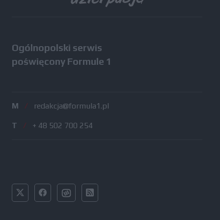
Ogólnopolski serwis
poświęcony Formule 1
M
/
redakcja@formula1.pl
T
/
+ 48 502 700 254