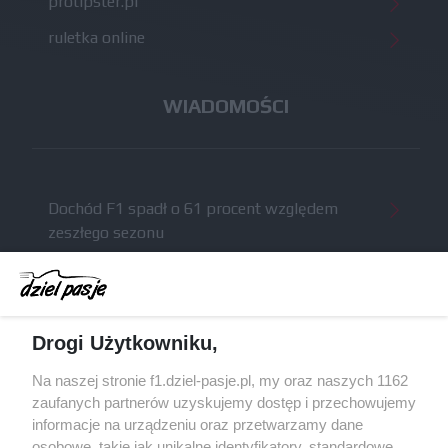
protipster.pl
ruletka online
WIADOMOŚCI
Dochód F1 spadł o 61 procent względem
zeszłego sezonu
Obecne silniki muszą polegać na uczących się
algorytmach?
Honda uświadomiła sobie skalę problemów z
Drogi Użytkowniku,
silnikiem dopiero w styczniu
Audi planuje wprowadzić jeszcze cztery duże
Na naszej stronie f1.dziel-pasje.pl, my oraz naszych 1162
pakiety poprawek w 2026 roku
zaufanych partnerów uzyskujemy dostęp i przechowujemy
informacje na urządzeniu oraz przetwarzamy dane
Gasly dołączył do krytyki obecnych
osobowe, takie jak unikalne identyfikatory, standardowe