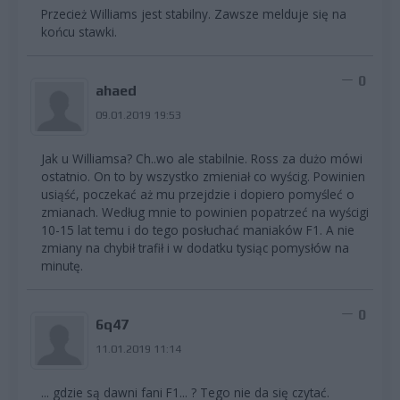
Przecież Williams jest stabilny. Zawsze melduje się na
końcu stawki.
0
ahaed
09.01.2019 19:53
Jak u Williamsa? Ch..wo ale stabilnie. Ross za dużo mówi
ostatnio. On to by wszystko zmieniał co wyścig. Powinien
usiąść, poczekać aż mu przejdzie i dopiero pomyśleć o
zmianach. Według mnie to powinien popatrzeć na wyścigi
10-15 lat temu i do tego posłuchać maniaków F1. A nie
zmiany na chybił trafił i w dodatku tysiąc pomysłów na
minutę.
0
6q47
11.01.2019 11:14
... gdzie są dawni fani F1... ? Tego nie da się czytać.