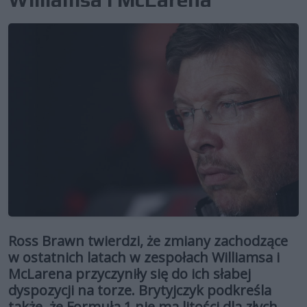
Ross Brawn twierdzi, że zmiany zachodzące
w ostatnich latach w zespołach Williamsa i
McLarena przyczyniły się do ich słabej
dyspozycji na torze. Brytyjczyk podkreśla
także, że Formuła 1 nie ma litości dla złych