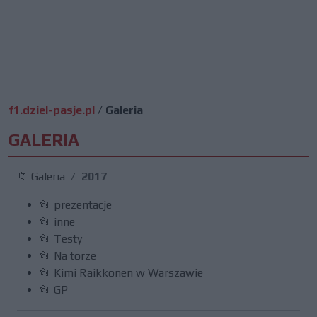
f1.dziel-pasje.pl
/
Galeria
GALERIA
📁 Galeria
2017
📂 prezentacje
📂 inne
📂 Testy
📂 Na torze
📂 Kimi Raikkonen w Warszawie
📂 GP