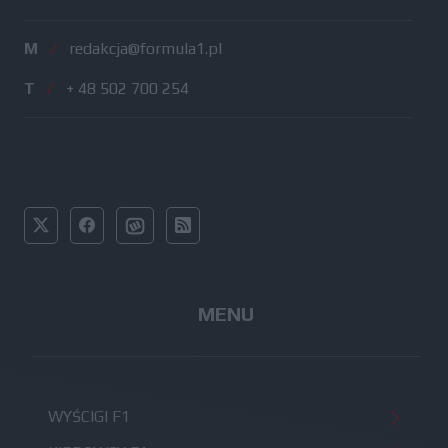
M
/
redakcja@formula1.pl
T
/
+ 48 502 700 254
MENU
WYŚCIGI F1