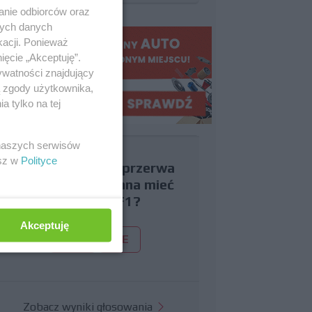
anie odbiorców oraz
nych danych
kacji. Ponieważ
ięcie „Akceptuję”.
ywatności znajdujący
ą zgody użytkownika,
 tylko na tej
 naszych serwisów
esz w
Polityce
Czy uważasz, że przerwa
wakacyjna powinna mieć
miejsce w F1?
Akceptuję
TAK
NIE
Zobacz wyniki głosowania