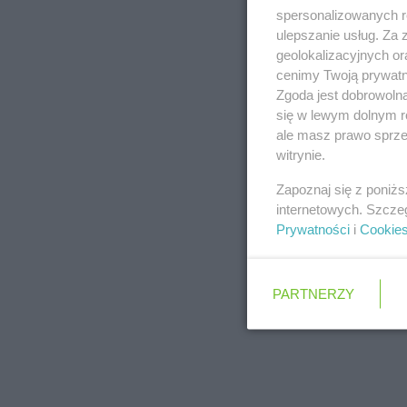
spersonalizowanych re
ulepszanie usług. Za
geolokalizacyjnych or
cenimy Twoją prywatno
Zgoda jest dobrowoln
się w lewym dolnym r
ale masz prawo sprzec
witrynie.
Zapoznaj się z poniż
internetowych. Szcze
Prywatności
i
Cookie
PARTNERZY