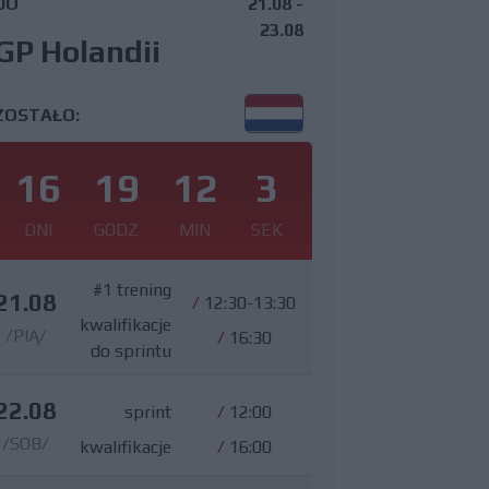
DO
21.08 -
23.08
GP Holandii
ZOSTAŁO:
16
19
12
2
DNI
GODZ
MIN
SEK
#1 trening
21.08
/
12:30-13:30
kwalifikacje
/PIĄ/
/
16:30
do sprintu
22.08
sprint
/
12:00
/SOB/
kwalifikacje
/
16:00