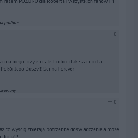
ym razem POZDRO dla Roberta i wszystkich fanów F1
na podium
0
 na niego liczyłem, ale trudno i tak szacun dla
okój Jego Duszy!!! Senna Forever
zarowany
0
ż co wyścig zbierają potrzebne doświadczenie a może
 India!!!