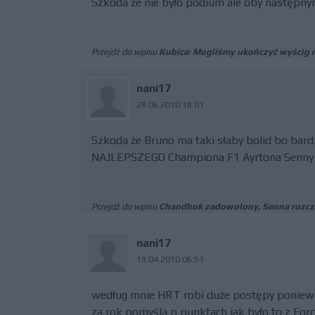
Szkoda że nie było podium ale oby następn
Przejdź do wpisu
Kubica: Mogliśmy ukończyć wyścig 
nani17
28.06.2010 18:01
Szkoda że Bruno ma taki słaby bolid bo bardzo
NAJLEPSZEGO Championa F1 Ayrtona Senny P
Przejdź do wpisu
Chandhok zadowolony, Senna rozc
nani17
19.04.2010 06:51
według mnie HRT robi duże postępy poniewa
za rok pomyślą o punktach jak było to z Force