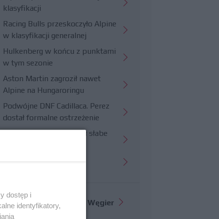
klasyfikacji
Racing Bulls przeskoczyło Alpine
w klasyfikacji generalnej
Hulkenberg w końcu z punktami
w tym sezonie
Aston Martin zagroził nawet
Alpine na Hungaroringu
Podwójne DNF Cadillaca. Perez
dostał formalne ostrzeżenie
Hungaroring potwierdził słabe
strony Williamsa
Trudny wyścig Haasa
y dostęp i
Więcej informacji o
GP Węgier
lne identyfikatory,
iania