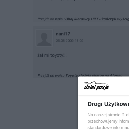
Przejdź do wpisu
Obaj kierowcy HRT ukończyli wyścig
nani17
23.05.2009 16:02
żal mi toyoty!!!
Przejdź do wpisu
Toyota złożyła skargę na Alonso
Drogi Użytkow
Na naszej stronie f1.
przechowujemy informa
standardowe informac