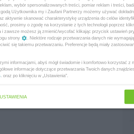
klam, wybór spersonalizowanych treści, pomiar reklam i treści, bad
 zgodą Użytkownika my i Zaufani Partnerzy możemy używać dokład
az aktywnie skanować charakterystykę urządzenia do celów identyfi
ść, prosimy o zgodę na korzystanie z tych technologii poprzez klikn
a i zawsze możesz ją zmienić/wycofać klikając przycisk ustawień pr
ogu strony
. Niektóre rodzaje przetwarzania danych nie wymagaj
iwić się takiemu przetwarzaniu. Preferencje będą miały zastosowania
szymi informacjami, abyś mógł świadomie i komfortowo korzystać z
gółowe informacje dotyczące przetwarzania Twoich danych znajdzi
s
. oraz po kliknięciu w „Ustawienia”.
USTAWIENIA