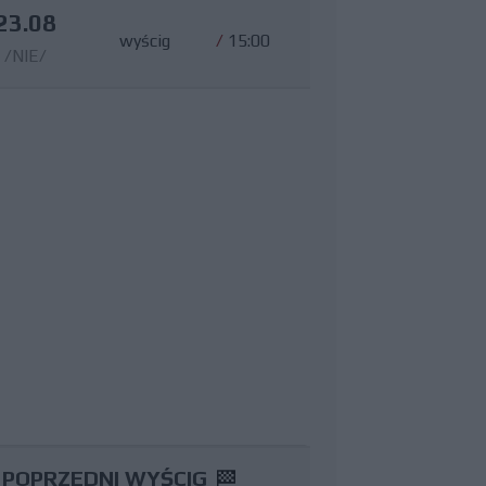
23.08
wyścig
/
15:00
/NIE/
POPRZEDNI WYŚCIG