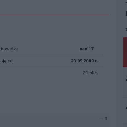
tkownika
nani17
asję od
23.05.2009 r.
21 pkt.
0