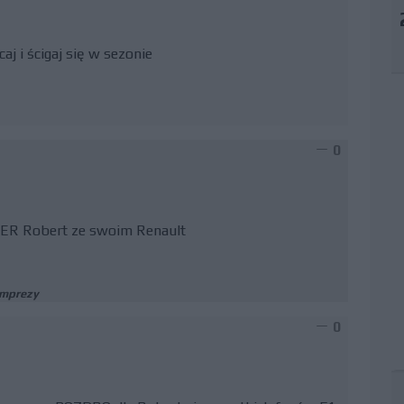
j i ścigaj się w sezonie
0
UPER Robert ze swoim Renault
imprezy
0