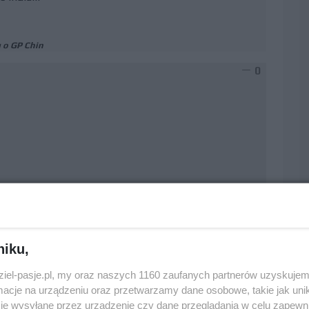
 o GP Chin
0
niku,
dziel-pasje.pl, my oraz naszych 1160 zaufanych partnerów uzyskujem
cje na urządzeniu oraz przetwarzamy dane osobowe, takie jak unika
je wysyłane przez urządzenie czy dane przeglądania w celu zapewn