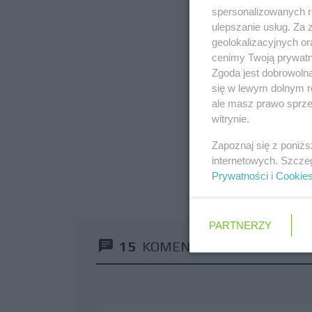
spersonalizowanych re
ulepszanie usług. Za
geolokalizacyjnych or
cenimy Twoją prywatno
Zgoda jest dobrowoln
się w lewym dolnym r
ale masz prawo sprzec
witrynie.
Zapoznaj się z poniż
internetowych. Szcze
Prywatności
i
Cookie
PARTNERZY
15
KOMENTARZY