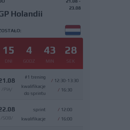
DO
21.08 -
23.08
GP Holandii
ZOSTAŁO:
15
4
43
27
DNI
GODZ
MIN
SEK
#1 trening
21.08
/
12:30-13:30
kwalifikacje
/PIĄ/
/
16:30
do sprintu
22.08
sprint
/
12:00
/SOB/
kwalifikacje
/
16:00