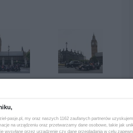
niku,
edni
następny
dziel-pasje.pl, my oraz naszych 1162 zaufanych partnerów uzyskujem
cje na urządzeniu oraz przetwarzamy dane osobowe, takie jak unika
je wysyłane przez urządzenie czy dane przeglądania w celu zapewn