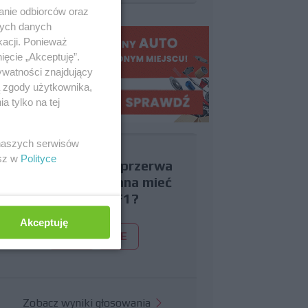
anie odbiorców oraz
nych danych
kacji. Ponieważ
ięcie „Akceptuję”.
ywatności znajdujący
ą zgody użytkownika,
 tylko na tej
 naszych serwisów
esz w
Polityce
Czy uważasz, że przerwa
wakacyjna powinna mieć
miejsce w F1?
Akceptuję
TAK
NIE
Zobacz wyniki głosowania