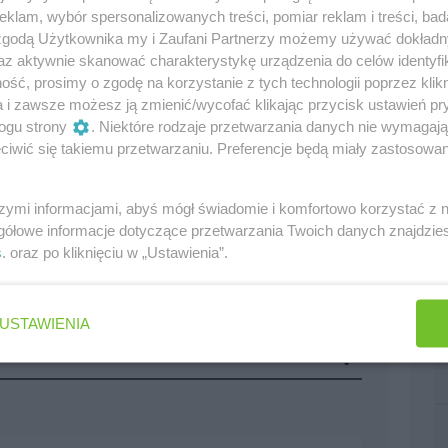
klam, wybór spersonalizowanych treści, pomiar reklam i treści, bad
 zgodą Użytkownika my i Zaufani Partnerzy możemy używać dokład
az aktywnie skanować charakterystykę urządzenia do celów identyfi
ść, prosimy o zgodę na korzystanie z tych technologii poprzez klikn
a i zawsze możesz ją zmienić/wycofać klikając przycisk ustawień pr
ogu strony
. Niektóre rodzaje przetwarzania danych nie wymagaj
iwić się takiemu przetwarzaniu. Preferencje będą miały zastosowania
szymi informacjami, abyś mógł świadomie i komfortowo korzystać z
gółowe informacje dotyczące przetwarzania Twoich danych znajdzi
s
. oraz po kliknięciu w „Ustawienia”.
USTAWIENIA