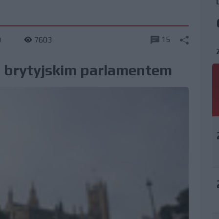
15
0
7603
d brytyjskim parlamentem