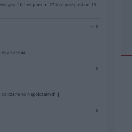
ścigów: 10 Ilość podium: 27 Ilość pole position: 13
0
kieś obrażenia.
0
policzalne od niepoliczalnych :|
0