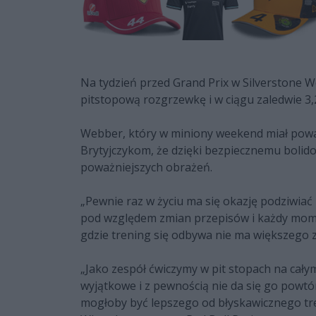
Na tydzień przed Grand Prix w Silverstone W
pitstopową rozgrzewkę i w ciągu zaledwie 3,
Webber, który w miniony weekend miał powa
Brytyjczykom, że dzięki bezpiecznemu bolido
poważniejszych obrażeń.
„Pewnie raz w życiu ma się okazję podziwiać 
pod względem zmian przepisów i każdy momen
gdzie trening się odbywa nie ma większego 
„Jako zespół ćwiczymy w pit stopach na całym
wyjątkowe i z pewnością nie da się go powtórz
mogłoby być lepszego od błyskawicznego tr