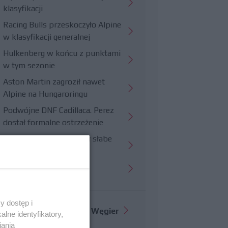
klasyfikacji
Racing Bulls przeskoczyło Alpine
w klasyfikacji generalnej
Hulkenberg w końcu z punktami
w tym sezonie
Aston Martin zagroził nawet
Alpine na Hungaroringu
Podwójne DNF Cadillaca. Perez
dostał formalne ostrzeżenie
Hungaroring potwierdził słabe
strony Williamsa
Trudny wyścig Haasa
y dostęp i
Więcej informacji o
GP Węgier
lne identyfikatory,
iania