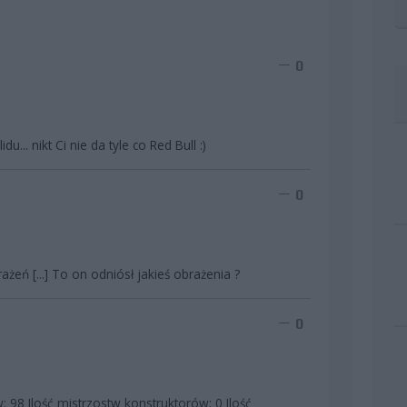
0
u... nikt Ci nie da tyle co Red Bull :)
0
ażeń [...] To on odniósł jakieś obrażenia ?
0
: 98 Ilość mistrzostw konstruktorów: 0 Ilość