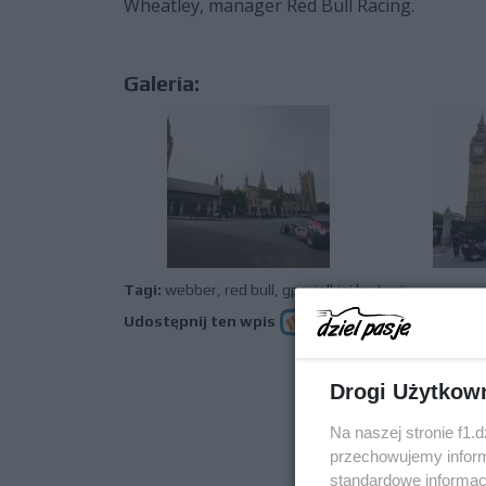
Wheatley, manager Red Bull Racing.
Galeria:
Tagi:
webber
,
red bull
,
gp wielkiej brytanii
Udostępnij ten wpis
Drogi Użytkow
poprz
Na naszej stronie f1.
przechowujemy informa
standardowe informac