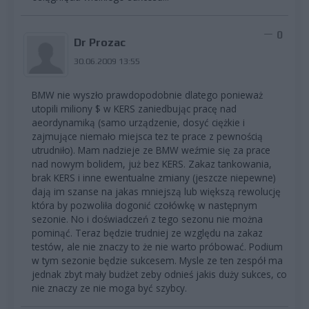
0
Dr Prozac
30.06.2009 13:55
BMW nie wyszło prawdopodobnie dlatego ponieważ
utopili miliony $ w KERS zaniedbując pracę nad
aeordynamiką (samo urządzenie, dosyć ciężkie i
zajmujące niemało miejsca tez te prace z pewnością
utrudniło). Mam nadzieje ze BMW weźmie się za prace
nad nowym bolidem, już bez KERS. Zakaz tankowania,
brak KERS i inne ewentualne zmiany (jeszcze niepewne)
dają im szanse na jakas mniejszą lub większą rewolucję
która by pozwoliła dogonić czołówkę w następnym
sezonie. No i doświadczeń z tego sezonu nie można
pominąć. Teraz będzie trudniej ze względu na zakaz
testów, ale nie znaczy to że nie warto próbować. Podium
w tym sezonie będzie sukcesem. Mysle ze ten zespół ma
jednak zbyt mały budżet zeby odnieś jakis duży sukces, co
nie znaczy ze nie moga być szybcy.