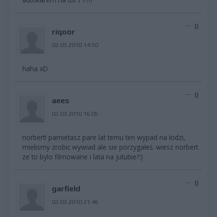
0
riqoor
02.03.2010 14:50
haha xD
0
aees
02.03.2010 16:05
norbert! pamietasz pare lat temu ten wypad na łodzi,
mielismy zrobic wywiad ale sie porzygałeś. wiesz norbert
ze to bylo filmowane i lata na jutubie?:)
0
garfield
02.03.2010 21:46