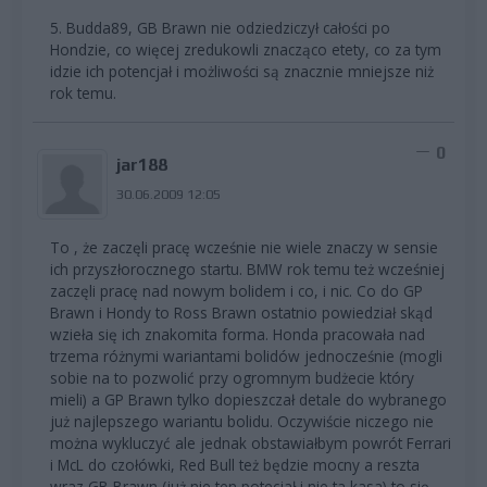
5. Budda89, GB Brawn nie odziedziczył całości po
Hondzie, co więcej zredukowli znacząco etety, co za tym
idzie ich potencjał i możliwości są znacznie mniejsze niż
rok temu.
0
jar188
30.06.2009 12:05
To , że zaczęli pracę wcześnie nie wiele znaczy w sensie
ich przyszłorocznego startu. BMW rok temu też wcześniej
zaczęli pracę nad nowym bolidem i co, i nic. Co do GP
Brawn i Hondy to Ross Brawn ostatnio powiedział skąd
wzieła się ich znakomita forma. Honda pracowała nad
trzema różnymi wariantami bolidów jednocześnie (mogli
sobie na to pozwolić przy ogromnym budżecie który
mieli) a GP Brawn tylko dopieszczał detale do wybranego
już najlepszego wariantu bolidu. Oczywiście niczego nie
można wykluczyć ale jednak obstawiałbym powrót Ferrari
i McL do czołówki, Red Bull też będzie mocny a reszta
wraz GB Brawn (już nie ten potecjał i nie ta kasa) to się