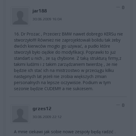
0
jar188
30.06.2009 16:04
16. Dr Prozac , Przecierz BMW nawet dobrego KERSu nie
stworzyło!!!! Również nie zaprojektowali bolidu tak żeby
dwóch kierwców mogło go używać, a pudło które
stworzyli było ciężkie do modyfikacji. Poprawki to już
standart u nich , że są chybione. Z taką strukturą firmy,z
takimi ludźmi i z takim zarządzaniem twierdzę , że nie
będzie ich stać ich na mistrzostwo w przeciągu kilku
następnych lat jeżeli nie zrobia większych zmian
personalnych na lepsze oczywiście. Podium w tym
sezonie będzie CUDEM!!! a nie sukcesem.
0
grzes12
30.06.2009 22:12
A mnie ciekawi jak sobie nowe zespoły będą radzić .