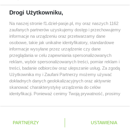
Obecne silniki muszą polegać na uczących się
Drogi Użytkowniku,
algorytmach?
Honda uświadomiła sobie skalę problemów z
Na naszej stronie f1.dziel-pasje.pl, my oraz naszych 1162
silnikiem dopiero w styczniu
zaufanych partnerów uzyskujemy dostęp i przechowujemy
informacje na urządzeniu oraz przetwarzamy dane
Audi planuje wprowadzić jeszcze cztery duże
osobowe, takie jak unikalne identyfikatory, standardowe
pakiety poprawek w 2026 roku
informacje wysyłane przez urządzenie czy dane
przeglądania w celu zapewniania spersonalizowanych
reklam, wybór spersonalizowanych treści, pomiar reklam i
treści, badanie odbiorców oraz ulepszanie usług. Za zgodą
© 2004 - 2026 GPmedia
Polityka prywatności
Serwis internetowy, z którego korzystasz, używa plików
Użytkownika my i Zaufani Partnerzy możemy używać
cookies. Są to pliki instalowane w urządzeniach
Kopiowanie treści bez
dokładnych danych geolokalizacyjnych oraz aktywnie
końcowych osób korzystających z serwisu, w celu
zgody autorów zabronione.
skanować charakterystykę urządzenia do celów
administrowania serwisem, poprawy jakości
identyfikacji. Ponieważ cenimy Twoją prywatność, prosimy
świadczonych usług w tym dostosowania treści serwisu
o zgodę na korzystanie z tych technologii poprzez
do preferencji użytkownika, utrzymania sesji
kliknięcie „Akceptuję”. Zgoda jest dobrowolna i zawsze
użytkownika oraz dla celów statystycznych i
możesz ją zmienić/wycofać klikając przycisk ustawień
Ta strona jest nieoficjalną stroną internetową i nie jest
targetowania behawioralnego reklamy.
prywatności znajdujący się w lewym dolnym rogu strony
powiązana w żaden sposób z grupą przedsiębiorstw Formula
PARTNERZY
Dowiedz się więcej o naszej polityce
USTAWIENIA
. Niektóre rodzaje przetwarzania danych nie wymagają
One, oraz oznaczeniami F1, FORMULA ONE, FORMULA 1 FIA
prywatności