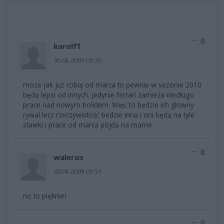
0
karolf1
30.06.2009 09:30
moze jak juz robią od marca to pewnie w sezonie 2010
będą lepsi od innych. Jedynie ferrari zamieża niedługo
prace nad nowym bolidem. Więc to będzie ich głowny
rywal lecz rzeczywistość bedzie inna i oni będą na tyle
stawki i prace od marca pójdą na marne
0
walerus
30.06.2009 09:51
no to pięknie!
0