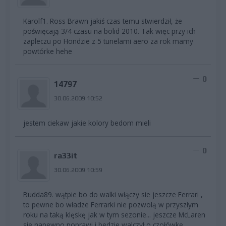
Karolf1. Ross Brawn jakiś czas temu stwierdził, że
poświęcają 3/4 czasu na bolid 2010. Tak więc przy ich
zapleczu po Hondzie z 5 tunelami aero za rok mamy
powtórke hehe
0
14797
30.06.2009 10:52
jestem ciekaw jakie kolory bedom mieli
0
ra33it
30.06.2009 10:59
Budda89. wątpie bo do walki włączy sie jeszcze Ferrari ,
to pewne bo władze Ferrarki nie pozwolą w przyszłym
roku na taką klęskę jak w tym sezonie... jeszcze McLaren
sie napewno poprawi i bedzie walczył o czołówke