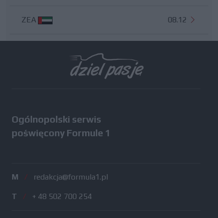
ZEA
08.12
Wszystkie testy
Ogólnopolski serwis
poświęcony Formule 1
M
/
redakcja@formula1.pl
T
/
+ 48 502 700 254