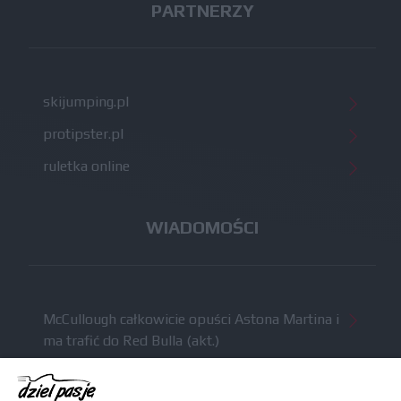
PARTNERZY
skijumping.pl
protipster.pl
ruletka online
WIADOMOŚCI
McCullough całkowicie opuści Astona Martina i
ma trafić do Red Bulla (akt.)
Dochód F1 spadł o 61 procent względem
zeszłego sezonu