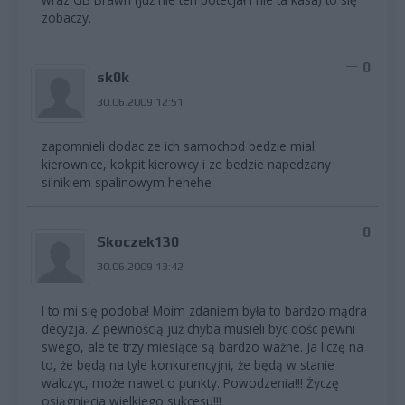
zobaczy.
0
sk0k
30.06.2009 12:51
zapomnieli dodac ze ich samochod bedzie mial
kierownice, kokpit kierowcy i ze bedzie napedzany
silnikiem spalinowym hehehe
0
Skoczek130
30.06.2009 13:42
I to mi się podoba! Moim zdaniem była to bardzo mądra
decyzja. Z pewnością już chyba musieli byc dośc pewni
swego, ale te trzy miesiące są bardzo ważne. Ja liczę na
to, że będą na tyle konkurencyjni, że będą w stanie
walczyc, może nawet o punkty. Powodzenia!!! Życzę
osiągnięcia wielkiego sukcesu!!!