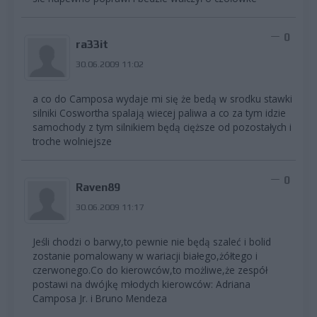
0
ra33it
30.06.2009 11:02
a co do Camposa wydaje mi się że bedą w srodku stawki
silniki Coswortha spalają wiecej paliwa a co za tym idzie
samochody z tym silnikiem będą cięższe od pozostałych i
troche wolniejsze
0
Raven89
30.06.2009 11:17
Jeśli chodzi o barwy,to pewnie nie będą szaleć i bolid
zostanie pomalowany w wariacji białego,żółtego i
czerwonego.Co do kierowców,to możliwe,że zespół
postawi na dwójkę młodych kierowców: Adriana
Camposa Jr. i Bruno Mendeza