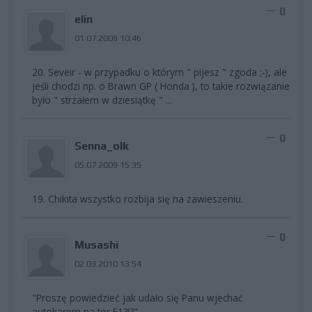
0
elin
01.07.2009 10:46
20. Seveir - w przypadku o którym " pijesz " zgoda ;-), ale
jeśli chodzi np. o Brawn GP ( Honda ), to takie rozwiązanie
było " strzałem w dziesiątkę " ...
0
Senna_olk
05.07.2009 15:35
19. Chikita wszystko rozbija się na zawieszeniu.
0
Musashi
02.03.2010 13:54
"Proszę powiedzieć jak udało się Panu wjechać
autokarem na tor F1?!?"