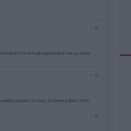
0
na bojkot? Dla nich tak naprawdę to nie są żadne
0
łbyś zapłacić na stacji za literek paliwa 20zł?:)
0