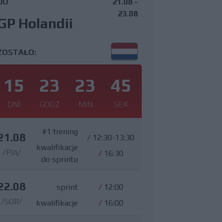
DO
21.08 -
23.08
GP Holandii
ZOSTAŁO:
15
23
23
44
DNI
GODZ
MIN
SEK
#1 trening
21.08
/
12:30-13:30
kwalifikacje
/PIĄ/
/
16:30
do sprintu
22.08
sprint
/
12:00
/SOB/
kwalifikacje
/
16:00