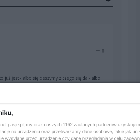
0
o już jest - albo się cieszymy z czego się da - albo
0
niku,
dziel-pasje.pl, my oraz naszych 1162 zaufanych partnerów uzyskujem
cje na urządzeniu oraz przetwarzamy dane osobowe, takie jak unika
je wysyłane przez urządzenie czy dane przeglądania w celu zapewn