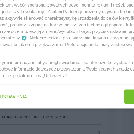
klam, wybór spersonalizowanych treści, pomiar reklam i treści, bad
0
 zgodą Użytkownika my i Zaufani Partnerzy możemy używać dokład
az aktywnie skanować charakterystykę urządzenia do celów identyfi
ść, prosimy o zgodę na korzystanie z tych technologii poprzez klikn
a i zawsze możesz ją zmienić/wycofać klikając przycisk ustawień pr
cy podwyżke o 400%
ogu strony
. Niektóre rodzaje przetwarzania danych nie wymagaj
iwić się takiemu przetwarzaniu. Preferencje będą miały zastosowania
0
szymi informacjami, abyś mógł świadomie i komfortowo korzystać z
gółowe informacje dotyczące przetwarzania Twoich danych znajdzi
s
. oraz po kliknięciu w „Ustawienia”.
0
USTAWIENIA
 on mial najwiecej punktow w sezonie.
0