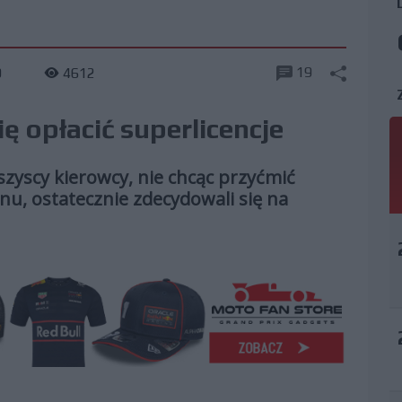
19
9
4612
ę opłacić superlicencje
zyscy kierowcy, nie chcąc przyćmić
u, ostatecznie zdecydowali się na