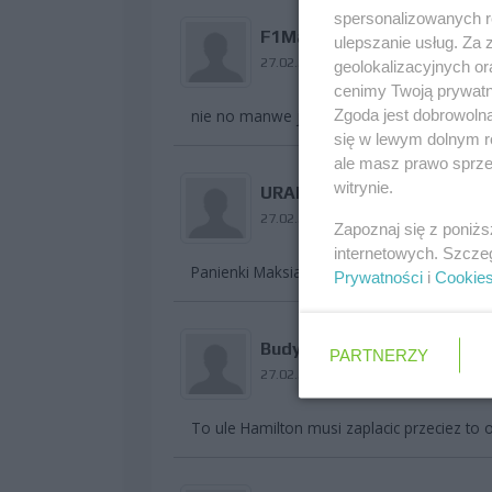
spersonalizowanych re
F1Masta
ulepszanie usług. Za
27.02.2009 11:40
geolokalizacyjnych or
cenimy Twoją prywatno
Zgoda jest dobrowoln
nie no manwe ja bym chcial dostac w pra
się w lewym dolnym r
ale masz prawo sprzec
witrynie.
URAN
27.02.2009 12:10
Zapoznaj się z poniż
internetowych. Szcze
Panienki Maksia podrożały?
Prywatności
i
Cookie
Budyn_F1
PARTNERZY
27.02.2009 13:21
To ule Hamilton musi zaplacic przeciez to