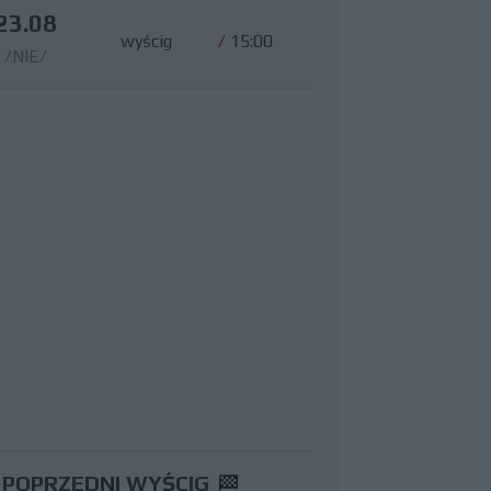
23.08
wyścig
/
15:00
/NIE/
POPRZEDNI WYŚCIG