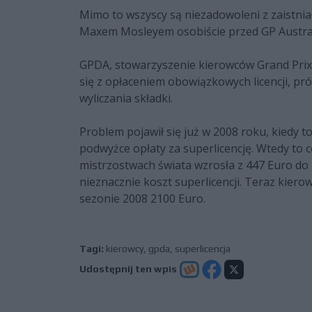
Mimo to wszyscy są niezadowoleni z zaistniałe
Maxem Mosleyem osobiście przed GP Austral
GPDA, stowarzyszenie kierowców Grand Prix
się z opłaceniem obowiązkowych licencji, p
wyliczania składki.
Problem pojawił się już w 2008 roku, kiedy t
podwyżce opłaty za superlicencję. Wtedy to
mistrzostwach świata wzrosła z 447 Euro do
nieznacznie koszt superlicencji. Teraz kier
sezonie 2008 2100 Euro.
Tagi:
kierowcy
,
gpda
,
superlicencja
Udostępnij ten wpis