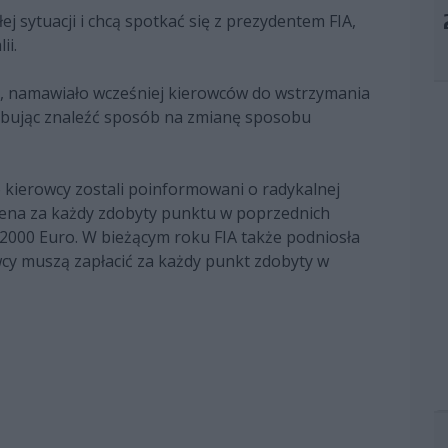
j sytuacji i chcą spotkać się z prezydentem FIA,
ii.
, namawiało wcześniej kierowców do wstrzymania
róbując znaleźć sposób na zmianę sposobu
o kierowcy zostali poinformowani o radykalnej
 cena za każdy zdobyty punktu w poprzednich
 2000 Euro. W bieżącym roku FIA także podniosła
owcy muszą zapłacić za każdy punkt zdobyty w