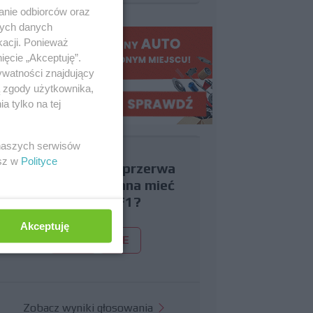
anie odbiorców oraz
nych danych
kacji. Ponieważ
ięcie „Akceptuję”.
ywatności znajdujący
ą zgody użytkownika,
 tylko na tej
 naszych serwisów
esz w
Polityce
Czy uważasz, że przerwa
wakacyjna powinna mieć
miejsce w F1?
Akceptuję
TAK
NIE
Zobacz wyniki głosowania