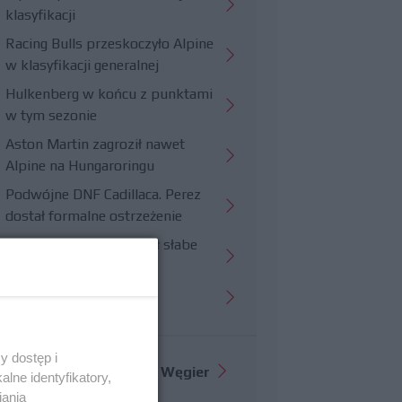
klasyfikacji
Racing Bulls przeskoczyło Alpine
w klasyfikacji generalnej
Hulkenberg w końcu z punktami
w tym sezonie
Aston Martin zagroził nawet
Alpine na Hungaroringu
Podwójne DNF Cadillaca. Perez
dostał formalne ostrzeżenie
Hungaroring potwierdził słabe
strony Williamsa
Trudny wyścig Haasa
y dostęp i
Więcej informacji o
GP Węgier
lne identyfikatory,
iania