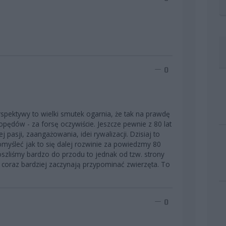
0
erspektywy to wielki smutek ogarnia, że tak na prawdę
 popędów - za forsę oczywiście. Jeszcze pewnie z 80 lat
 pasji, zaangażowania, idei rywalizacji. Dzisiaj to
pomyśleć jak to się dalej rozwinie za powiedzmy 80
oszliśmy bardzo do przodu to jednak od tzw. strony
e coraz bardziej zaczynają przypominać zwierzęta. To
0