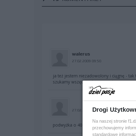
walerus
27.02.2009 09:50
ja też jestem niezadowolony i ciągnę - tak t
szukamy wszędzie dziury w całym.....
Drogi Użytkow
27.02.2009 10:10
Na naszej stronie f1.
podwyżka o 400% wkurzyłaby każdego
przechowujemy informa
standardowe informac