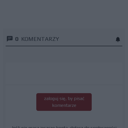
0
KOMENTARZY
zaloguj się, by pisać
komentarze
Jeśli nie masz jeszcze konta, dołącz do społeczności