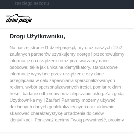
zeszłego sezonu
Obecne silniki muszą polegać na uczących się
algorytmach?
Honda uświadomiła sobie skalę problemów z
Drogi Użytkowniku,
silnikiem dopiero w styczniu
Audi planuje wprowadzić jeszcze cztery duże
Na naszej stronie f1.dziel-pasje.pl, my oraz naszych 1162
pakiety poprawek w 2026 roku
zaufanych partnerów uzyskujemy dostęp i przechowujemy
informacje na urządzeniu oraz przetwarzamy dane
Gasly dołączył do krytyki obecnych
osobowe, takie jak unikalne identyfikatory, standardowe
samochodów F1
informacje wysyłane przez urządzenie czy dane
przeglądania w celu zapewniania spersonalizowanych
reklam, wybór spersonalizowanych treści, pomiar reklam i
treści, badanie odbiorców oraz ulepszanie usług. Za zgodą
© 2004 - 2026 GPmedia
Polityka prywatności
Serwis internetowy, z którego korzystasz, używa plików
Użytkownika my i Zaufani Partnerzy możemy używać
cookies. Są to pliki instalowane w urządzeniach
Kopiowanie treści bez
dokładnych danych geolokalizacyjnych oraz aktywnie
końcowych osób korzystających z serwisu, w celu
skanować charakterystykę urządzenia do celów
zgody autorów zabronione.
administrowania serwisem, poprawy jakości
identyfikacji. Ponieważ cenimy Twoją prywatność, prosimy
świadczonych usług w tym dostosowania treści serwisu
o zgodę na korzystanie z tych technologii poprzez
do preferencji użytkownika, utrzymania sesji
kliknięcie „Akceptuję”. Zgoda jest dobrowolna i zawsze