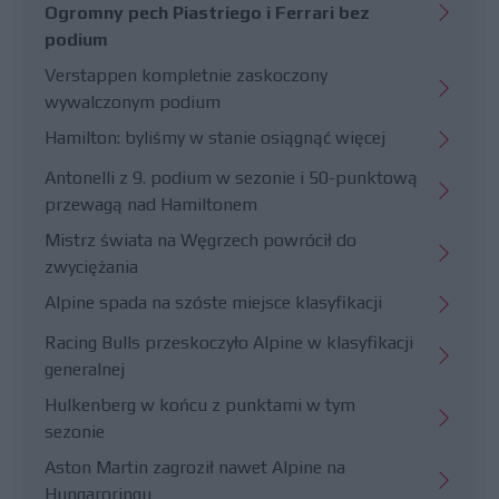
Ogromny pech Piastriego i Ferrari bez
podium
Verstappen kompletnie zaskoczony
wywalczonym podium
Hamilton: byliśmy w stanie osiągnąć więcej
Antonelli z 9. podium w sezonie i 50-punktową
przewagą nad Hamiltonem
Mistrz świata na Węgrzech powrócił do
zwyciężania
Alpine spada na szóste miejsce klasyfikacji
Racing Bulls przeskoczyło Alpine w klasyfikacji
generalnej
Hulkenberg w końcu z punktami w tym
sezonie
Aston Martin zagroził nawet Alpine na
Hungaroringu