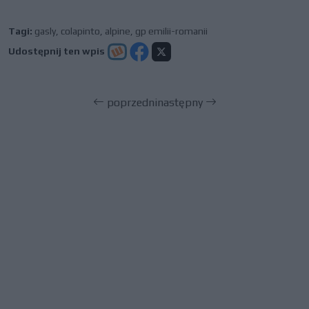
Tagi:
gasly
,
colapinto
,
alpine
,
gp emilii-romanii
Udostępnij ten wpis
poprzedni
następny