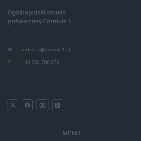
Ogólnopolski serwis
poświęcony Formule 1
M
/
redakcja@formula1.pl
T
/
+ 48 502 700 254
MENU