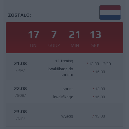
ZOSTAŁO:
17
7
21
12
DNI
GODZ
MIN
SEK
#1 trening
21.08
/
12:30-13:30
kwalifikacje do
/PIĄ/
/
16:30
sprintu
22.08
sprint
/
12:00
/SOB/
kwalifikacje
/
16:00
23.08
wyścig
/
15:00
/NIE/