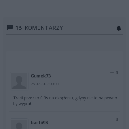
13
KOMENTARZY
0
Gumek73
25.07.2022 00:00
Tracił przez to 0,3s na okrążeniu, gdyby nie to na pewno
by wygrał.
0
bartii93