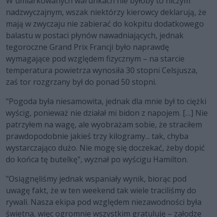
W umiarkowanych warunkach nie byłoby to niczym
nadzwyczajnym, wszak niektórzy kierowcy deklarują, że
mają w zwyczaju nie zabierać do kokpitu dodatkowego
balastu w postaci płynów nawadniających, jednak
tegoroczne Grand Prix Francji było naprawdę
wymagające pod względem fizycznym – na starcie
temperatura powietrza wynosiła 30 stopni Celsjusza,
zaś tor rozgrzany był do ponad 50 stopni.
"Pogoda była niesamowita, jednak dla mnie był to ciężki
wyścig, ponieważ nie działał mi bidon z napojem. […] Nie
patrzyłem na wagę, ale wyobrażam sobie, że straciłem
prawdopodobnie jakieś trzy kilogramy... tak, chyba
wystarczająco dużo. Nie mogę się doczekać, żeby dopić
do końca tę butelkę", wyznał po wyścigu Hamilton.
"Osiągnęliśmy jednak wspaniały wynik, biorąc pod
uwagę fakt, że w ten weekend tak wiele traciliśmy do
rywali. Nasza ekipa pod względem niezawodności była
świetna, więc ogromnie wszystkim gratuluję – załodze