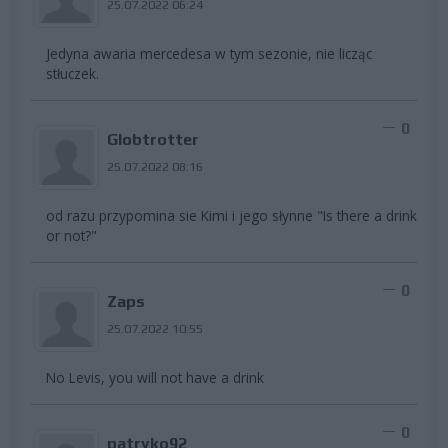
25.07.2022 06:24
Jedyna awaria mercedesa w tym sezonie, nie licząc
stłuczek.
0
Globtrotter
25.07.2022 08:16
od razu przypomina sie Kimi i jego słynne "Is there a drink
or not?"
0
Zaps
25.07.2022 10:55
No Levis, you will not have a drink
0
patryko92