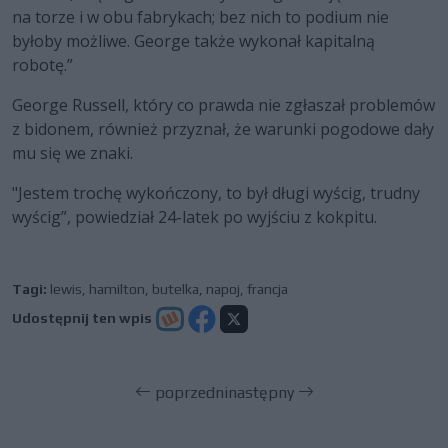
na torze i w obu fabrykach; bez nich to podium nie
byłoby możliwe. George także wykonał kapitalną
robotę.”
George Russell, który co prawda nie zgłaszał problemów
z bidonem, również przyznał, że warunki pogodowe dały
mu się we znaki.
"Jestem trochę wykończony, to był długi wyścig, trudny
wyścig”, powiedział 24-latek po wyjściu z kokpitu.
Tagi:
lewis
,
hamilton
,
butelka
,
napoj
,
francja
Udostępnij ten wpis
poprzedni
następny