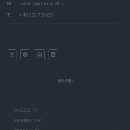
M
/
redakcja@formula1.pl
T
/
+ 48 502 700 254
MENU
WYŚCIGI F1
KIEROWCY F1