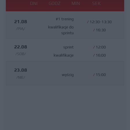
DNI
GODZ
MIN
SEK
#1 trening
21.08
/
12:30-13:30
kwalifikacje do
/PIĄ/
/
16:30
sprintu
22.08
sprint
/
12:00
/SOB/
kwalifikacje
/
16:00
23.08
wyścig
/
15:00
/NIE/