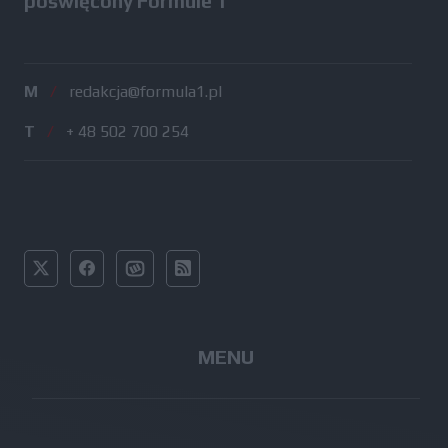
poświęcony Formule 1
M
/
redakcja@formula1.pl
T
/
+ 48 502 700 254
MENU