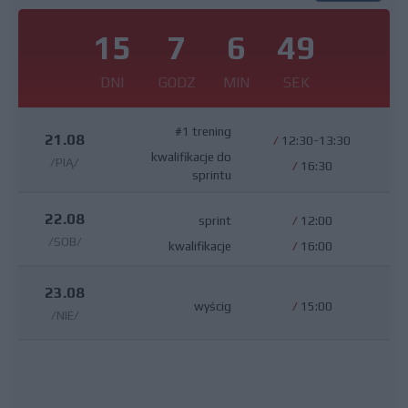
15
7
6
48
DNI
GODZ
MIN
SEK
#1 trening
21.08
/
12:30-13:30
kwalifikacje do
/PIĄ/
/
16:30
sprintu
22.08
sprint
/
12:00
/SOB/
kwalifikacje
/
16:00
23.08
wyścig
/
15:00
/NIE/