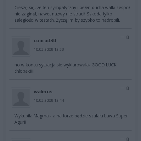
Cieszę się, że ten sympatyczny i pełen ducha walki zespół
nie zaginął, nawet nazwy nie stracił. Szkoda tylko
zaległości w testach. Życzę im by szybko to nadrobili.
0
conrad30
10.03.2008 12:38
no w koncu sytuacja sie wyklarowala- GOOD LUCK
chlopaki!!!
0
walerus
10.03.2008 12:44
Wykupiła Magma - a na torze będzie szalała Lawa Super
Aguri!
0