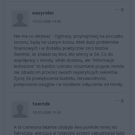
0
easyrider
10.03.2008 14:06
Nie ma co ukrywać - Ogórasy, przynajmniej na początku
sezonu, będą na szarym końcu. Mieli dużo problemów
finansowych i w dodatku praktycznie zero testów.
Świetnie, że znalazł się ktoś, kto wierzy w SA. Co do
współpracy z Hondą, silniki dostaną, ale "informacje
techniczne" to bardzo szeroko rozumiane pojęcie; Honda
nie zdradzi im przecież swoich najskrytszych sekretów.
Życzę SA powiększenia budżetu, niezawodności,
polepszenia osiągów i w rezultacie odłączenia od Hondy.
0
tomtdk
10.03.2008 15:26
A ta czerwona latarnia zdobyla dwa punkciki mniej niz
fabryczna, wierząca w rotacyjny system zatrudniania ludzi