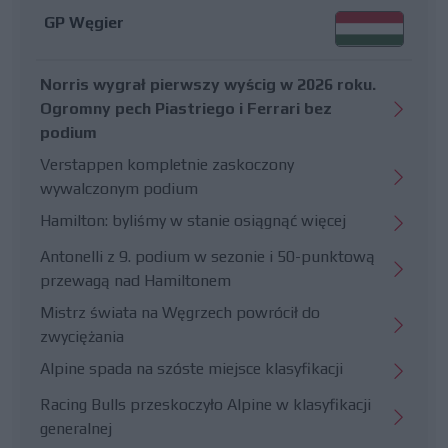
GP Węgier
Norris wygrał pierwszy wyścig w 2026 roku.
Ogromny pech Piastriego i Ferrari bez
podium
Verstappen kompletnie zaskoczony
wywalczonym podium
Hamilton: byliśmy w stanie osiągnąć więcej
Antonelli z 9. podium w sezonie i 50-punktową
przewagą nad Hamiltonem
Mistrz świata na Węgrzech powrócił do
zwyciężania
Alpine spada na szóste miejsce klasyfikacji
Racing Bulls przeskoczyło Alpine w klasyfikacji
generalnej