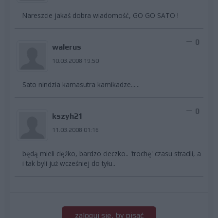
Nareszcie jakaś dobra wiadomość, GO GO SATO !
0
walerus
10.03.2008 19:50
Sato nindzia kamasutra kamikadze......
0
kszyh21
11.03.2008 01:16
będą mieli ciężko, bardzo cieczko.. 'trochę' czasu stracili, a
i tak byli już wcześniej do tyłu..
zaloguj się, by pisać