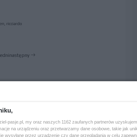
en
,
ricciardo
edni
następny
niku,
dziel-pasje.pl, my oraz naszych 1162 zaufanych partnerów uzyskujem
cje na urządzeniu oraz przetwarzamy dane osobowe, takie jak unika
je wysyłane przez urządzenie czy dane przeglądania w celu zapewn