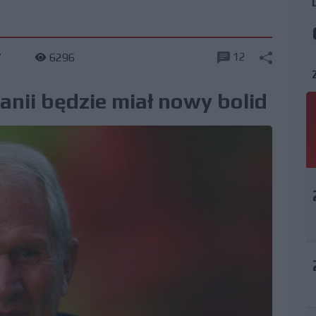
12
7
6296
anii będzie miał nowy bolid