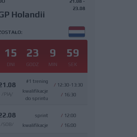
DO
21.08 -
23.08
GP Holandii
ZOSTAŁO:
15
23
9
58
DNI
GODZ
MIN
SEK
#1 trening
21.08
/
12:30-13:30
kwalifikacje
/PIĄ/
/
16:30
do sprintu
22.08
sprint
/
12:00
/SOB/
kwalifikacje
/
16:00