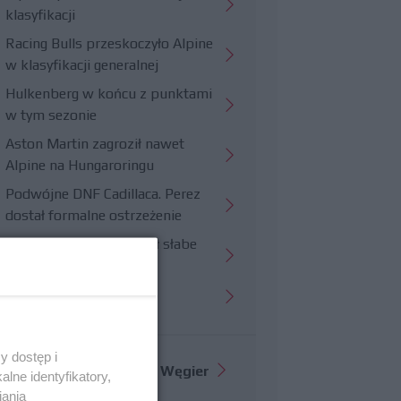
klasyfikacji
Racing Bulls przeskoczyło Alpine
w klasyfikacji generalnej
Hulkenberg w końcu z punktami
w tym sezonie
Aston Martin zagroził nawet
Alpine na Hungaroringu
Podwójne DNF Cadillaca. Perez
dostał formalne ostrzeżenie
Hungaroring potwierdził słabe
strony Williamsa
Trudny wyścig Haasa
y dostęp i
Więcej informacji o
GP Węgier
lne identyfikatory,
iania