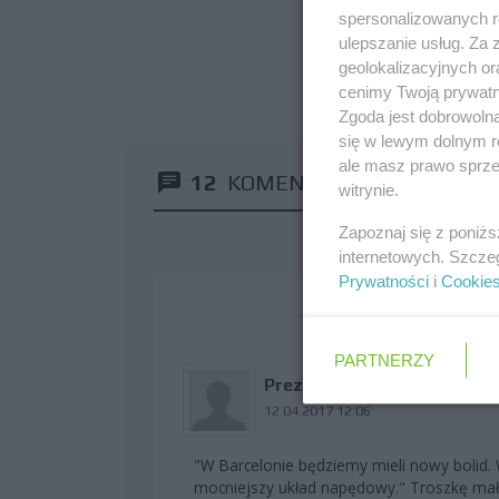
spersonalizowanych re
ulepszanie usług. Za
geolokalizacyjnych or
cenimy Twoją prywatno
Zgoda jest dobrowoln
się w lewym dolnym r
ale masz prawo sprzec
12
KOMENTARZY
witrynie.
Zapoznaj się z poniż
internetowych. Szcze
Prywatności
i
Cookie
PARTNERZY
PrezesArQ
12.04.2017 12:06
"W Barcelonie będziemy mieli nowy bolid.
mocniejszy układ napędowy." Troszkę mało 