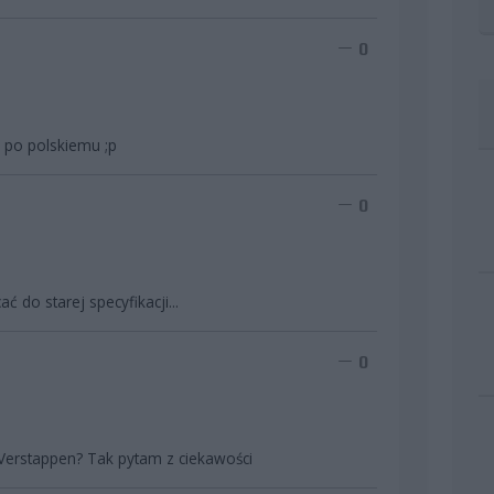
0
j po polskiemu ;p
0
ć do starej specyfikacji...
0
 Verstappen? Tak pytam z ciekawości