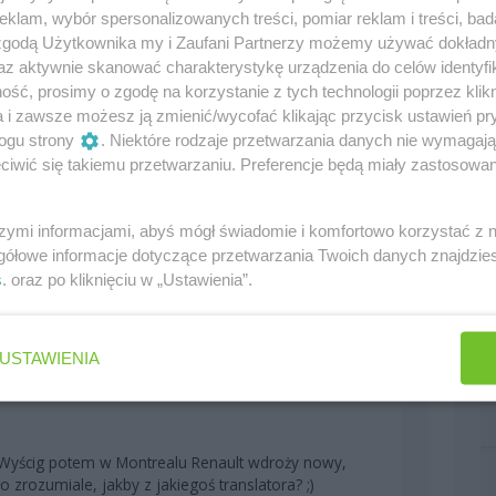
klam, wybór spersonalizowanych treści, pomiar reklam i treści, bad
 zgodą Użytkownika my i Zaufani Partnerzy możemy używać dokład
az aktywnie skanować charakterystykę urządzenia do celów identyfi
ść, prosimy o zgodę na korzystanie z tych technologii poprzez klikn
a i zawsze możesz ją zmienić/wycofać klikając przycisk ustawień pr
ogu strony
. Niektóre rodzaje przetwarzania danych nie wymagaj
iwić się takiemu przetwarzaniu. Preferencje będą miały zastosowania
szymi informacjami, abyś mógł świadomie i komfortowo korzystać z
gółowe informacje dotyczące przetwarzania Twoich danych znajdzi
s
. oraz po kliknięciu w „Ustawienia”.
USTAWIENIA
0
 Wyścig potem w Montrealu Renault wdroży nowy,
zrozumiale, jakby z jakiegoś translatora? ;)