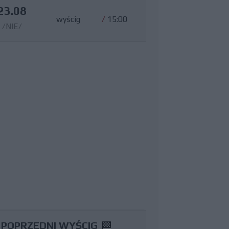
23.08
wyścig
/
15:00
/NIE/
POPRZEDNI WYŚCIG