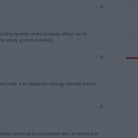
0
id+poprawki silnika pozwolą zbliżyć się do
oby wtedy jeszcze ciekawiej.
0
wy bolid, a w następnym wyścigu Renault dorzuci
0
 jedno nadwozie to oczywistym jest, że otrzyma je