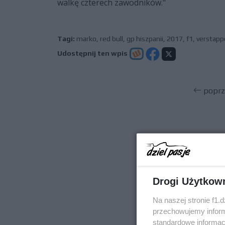
walkę czterech zawodników."
Tagi:
marko
,
red bull
,
gp hiszpanii
,
2017
,
f1
,
verstapp
Udostępnij ten wpis
poprz
Drogi Użytkow
Na naszej stronie f1.
przechowujemy informa
standardowe informac