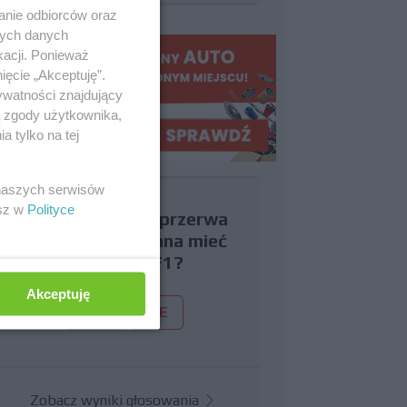
anie odbiorców oraz
nych danych
kacji. Ponieważ
ięcie „Akceptuję”.
ywatności znajdujący
ą zgody użytkownika,
 tylko na tej
 naszych serwisów
esz w
Polityce
Czy uważasz, że przerwa
wakacyjna powinna mieć
miejsce w F1?
Akceptuję
TAK
NIE
Zobacz wyniki głosowania