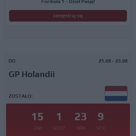
Formula 1 - Dziel Pasję!
zarejestruj się
DO
21.08 - 23.08
GP Holandii
ZOSTAŁO:
15
1
23
8
DNI
GODZ
MIN
SEK