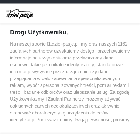
Dochód F1 spadł o 61 procent względem
zeszłego sezonu
Obecne silniki muszą polegać na uczących się
Drogi Użytkowniku,
algorytmach?
Honda uświadomiła sobie skalę problemów z
Na naszej stronie f1.dziel-pasje.pl, my oraz naszych 1162
silnikiem dopiero w styczniu
zaufanych partnerów uzyskujemy dostęp i przechowujemy
informacje na urządzeniu oraz przetwarzamy dane
Audi planuje wprowadzić jeszcze cztery duże
osobowe, takie jak unikalne identyfikatory, standardowe
pakiety poprawek w 2026 roku
informacje wysyłane przez urządzenie czy dane
przeglądania w celu zapewniania spersonalizowanych
reklam, wybór spersonalizowanych treści, pomiar reklam i
treści, badanie odbiorców oraz ulepszanie usług. Za zgodą
© 2004 - 2026 GPmedia
Polityka prywatności
Serwis internetowy, z którego korzystasz, używa plików
Użytkownika my i Zaufani Partnerzy możemy używać
cookies. Są to pliki instalowane w urządzeniach
Kopiowanie treści bez
dokładnych danych geolokalizacyjnych oraz aktywnie
końcowych osób korzystających z serwisu, w celu
zgody autorów zabronione.
skanować charakterystykę urządzenia do celów
administrowania serwisem, poprawy jakości
identyfikacji. Ponieważ cenimy Twoją prywatność, prosimy
świadczonych usług w tym dostosowania treści serwisu
o zgodę na korzystanie z tych technologii poprzez
do preferencji użytkownika, utrzymania sesji
kliknięcie „Akceptuję”. Zgoda jest dobrowolna i zawsze
użytkownika oraz dla celów statystycznych i
możesz ją zmienić/wycofać klikając przycisk ustawień