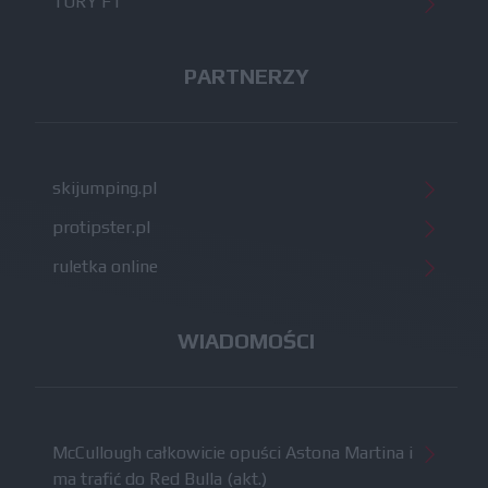
TORY F1
PARTNERZY
skijumping.pl
protipster.pl
ruletka online
WIADOMOŚCI
McCullough całkowicie opuści Astona Martina i
ma trafić do Red Bulla (akt.)