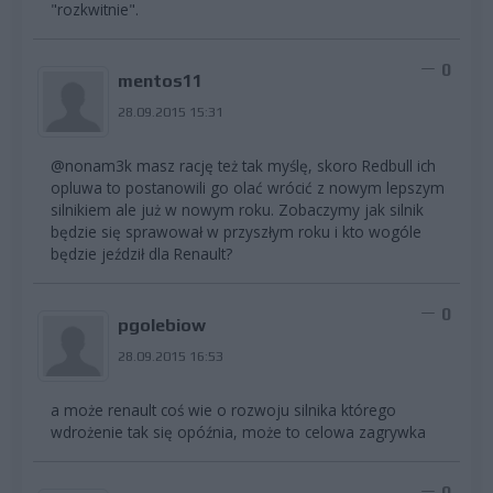
"rozkwitnie".
0
mentos11
28.09.2015 15:31
@nonam3k masz rację też tak myślę, skoro Redbull ich
opluwa to postanowili go olać wrócić z nowym lepszym
silnikiem ale już w nowym roku. Zobaczymy jak silnik
będzie się sprawował w przyszłym roku i kto wogóle
będzie jeździł dla Renault?
0
pgolebiow
28.09.2015 16:53
a może renault coś wie o rozwoju silnika którego
wdrożenie tak się opóźnia, może to celowa zagrywka
0