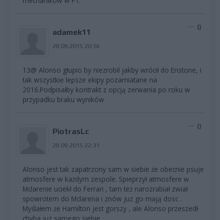
mechaników w F1.
0
adamek11
28.09.2015 20:16
13@ Alonso głupio by niezrobil jakby wrócił do Enstone, i
tak wszystkie lepsze ekipy pozamiatane na
2016.Podpisałby kontrakt z opcją zerwania po roku w
przypadku braku wyników
0
PiotrasLc
28.09.2015 22:31
Alonso jest tak zapatrzony sam w siebie że obecnie psuje
atmosfere w każdym zespole. Spieprzył atmosfere w
Mclarenie uciekł do Ferrari , tam też narozrabiał zwiał
spowrotem do Mclarena i znów juz go mają dosc .
Myślałem że Hamilton jest gorszy , ale Alonso przeszedł
chyba juz samego siebie