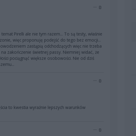
0
mat Pirelli ale nie tym razem... To są testy, właśnie
zonie, więc proponuję podejść do tego bez emocji...
z powodzeniem zastąpią odchodzących więc nie trzeba
i na zakończenie świetnej passy. Niemniej widać, że
łości pociągnąć większe osobowości. Nie od dziś
szemu...
0
ścia to kwestia wyraźnie lepszych warunków
0