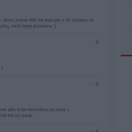
. Skoro jednak RBR nie walczyło o ich zostanie, to
łudzą, niech lepiej przestaną. ;)
0
;)
0
ie albo bolid Mercedesa już jeździ z
00 KM od rywali...
0