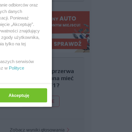
anie odbiorców oraz
nych danych
kacji. Ponieważ
ięcie „Akceptuję”.
ywatności znajdujący
ą zgody użytkownika,
 tylko na tej
 naszych serwisów
esz w
Polityce
Czy uważasz, że przerwa
wakacyjna powinna mieć
miejsce w F1?
Akceptuję
TAK
NIE
Zobacz wyniki głosowania