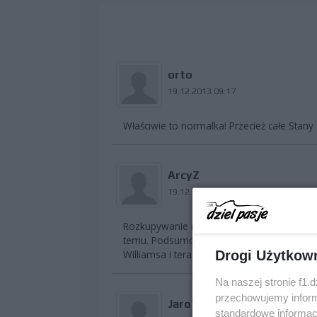
orto
19.12.2013 09:17
Właściwie to normalka! Przecież całe Sta
ArcyZ
19.12.2013 11:31
Rozkupywanie mistrzowskiego zespołu się roz
temu. Podsumowując do McLarena idzie 2 
Drogi Użytkow
Williamsa i teraz 2 do Merca.
Na naszej stronie f1.
przechowujemy informa
Jaro75
standardowe informac