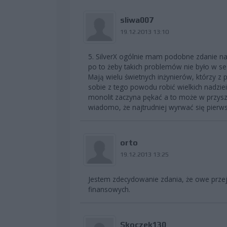
sliwa007
19.12.2013 13:10
5. SilverX ogólnie mam podobne zdanie na te
po to żeby takich problemów nie było w se
Mają wielu świetnych inżynierów, którzy 
sobie z tego powodu robić wielkich nadzie
monolit zaczyna pękać a to może w przysz
wiadomo, że najtrudniej wyrwać się pierw
orto
19.12.2013 13:25
Jestem zdecydowanie zdania, że owe przej
finansowych.
Skoczek130