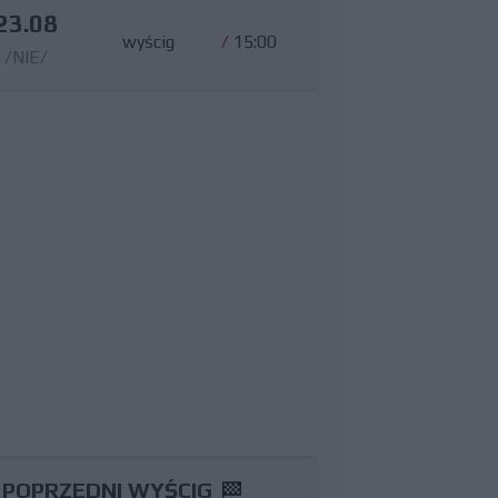
23.08
wyścig
/
15:00
/NIE/
POPRZEDNI WYŚCIG