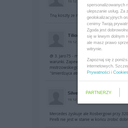
19.12.2013 11:39
spersonalizowanych re
ulepszanie usług. Za
Tną koszty że nie potrafią utrzymać ekipy
geolokalizacyjnych or
cenimy Twoją prywatno
Zgoda jest dobrowoln
Tilion
się w lewym dolnym r
19.12.2013 11:50
ale masz prawo sprzec
witrynie.
@ 3. Jaro75 - myślę, że bardziej fakt, że Me
Zapoznaj się z poniż
warunki. Zapewne duuużo lepsze. Bo co inn
internetowych. Szcze
mistrzowskiego teamu, który jest stabilny
Prywatności
i
Cookie
"śmierdząca atmosfera" raczej ie dotyka i 
PARTNERZY
SilverX
19.12.2013 12:34
Mercedes zyskuje ale Rosbergowi przy 32
Pirelli nie jest w stanie w końcu zrobić do