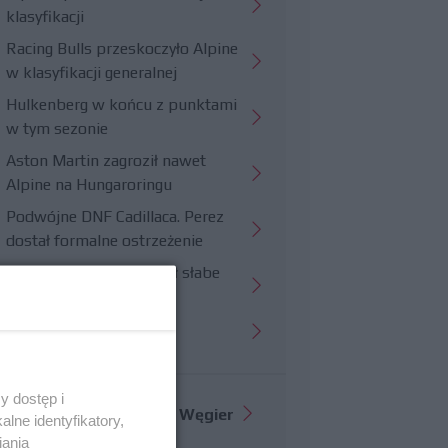
klasyfikacji
Racing Bulls przeskoczyło Alpine
w klasyfikacji generalnej
Hulkenberg w końcu z punktami
w tym sezonie
Aston Martin zagroził nawet
Alpine na Hungaroringu
Podwójne DNF Cadillaca. Perez
dostał formalne ostrzeżenie
Hungaroring potwierdził słabe
strony Williamsa
Trudny wyścig Haasa
y dostęp i
Więcej informacji o
GP Węgier
lne identyfikatory,
iania