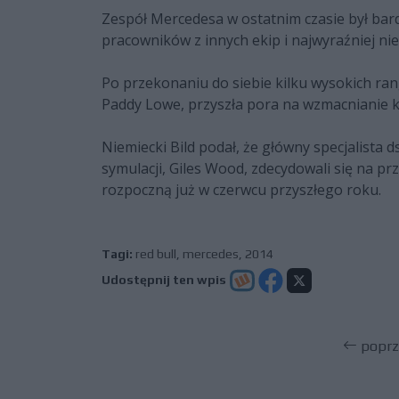
Zespół Mercedesa w ostatnim czasie był ba
pracowników z innych ekip i najwyraźniej ni
Po przekonaniu do siebie kilku wysokich rang
Paddy Lowe, przyszła pora na wzmacnianie kol
Niemiecki Bild podał, że główny specjalista ds
symulacji, Giles Wood, zdecydowali się na p
rozpoczną już w czerwcu przyszłego roku.
Tagi:
red bull
,
mercedes
,
2014
Udostępnij ten wpis
poprz