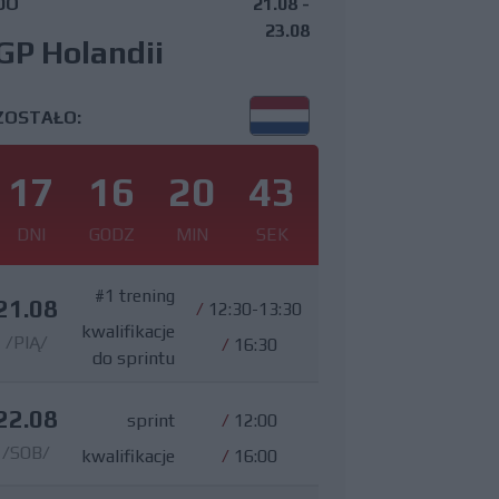
DO
21.08 -
23.08
GP Holandii
ZOSTAŁO:
17
16
20
42
DNI
GODZ
MIN
SEK
#1 trening
21.08
/
12:30-13:30
kwalifikacje
/PIĄ/
/
16:30
do sprintu
22.08
sprint
/
12:00
/SOB/
kwalifikacje
/
16:00