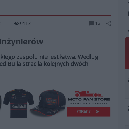
16
3
9113
 inżynierów
iego zespołu nie jest łatwa. Według
ed Bulla straciła kolejnych dwóch