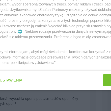
klam, wybór spersonalizowanych treści, pomiar reklam i treści, bad
 zgodą Użytkownika my i Zaufani Partnerzy możemy używać dokład
 czy atmosfera śmierdząca ?
az aktywnie skanować charakterystykę urządzenia do celów identyfi
ść, prosimy o zgodę na korzystanie z tych technologii poprzez klikn
a i zawsze możesz ją zmienić/wycofać klikając przycisk ustawień pr
0
ogu strony
. Niektóre rodzaje przetwarzania danych nie wymagaj
iwić się takiemu przetwarzaniu. Preferencje będą miały zastosowania
rc (jak i Mcl i Williams) zaproponowali im lepsze
szymi informacjami, abyś mógł świadomie i komfortowo korzystać z
ego może skłonić inżyniera do odejścia z
gółowe informacje dotyczące przetwarzania Twoich danych znajdzi
 finansowo? Bo myślę, że samych inżynierów
s
. oraz po kliknięciu w „Ustawienia”.
nie obchodzi.
0
USTAWIENIA
0km/h wybuchła opona podczas testów opon. Czy
brych opon?