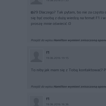
19.06.2016 21:33
@29 Dlaczego? Tak pytam, bo nie za często 
się być osobą z dużą wiedzą na temat F1 i w
proszę mnie oświecić :O
Przejdź do wpisu
Hamilton wymieni zniszczoną oponę
f1
19.06.2016 19:15
To niby jak mam się z Tobą kontaktować? P
Przejdź do wpisu
Hamilton wymieni zniszczoną oponę
f1
19.06.2016 16:36