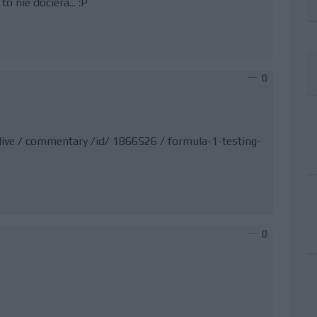
o nie dociera... :P
0
/ live / commentary /id/ 1866526 / formula-1-testing-
0