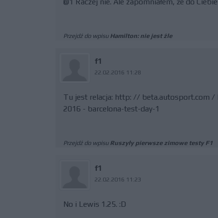
@1 Raczej nie. Ale zapomniałem, że do Ciebie t
Przejdź do wpisu
Hamilton: nie jest źle
f1
22.02.2016 11:28
Tu jest relacja: http: // beta.autosport.com 
2016 - barcelona-test-day-1
Przejdź do wpisu
Ruszyły pierwsze zimowe testy F1
f1
22.02.2016 11:23
No i Lewis 1.25. :D