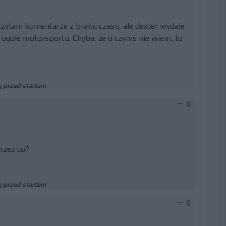
czytam komentarze z braku czasu, ale dexter wydaje
 ogóle motorsportu. Chyba, że o czymś nie wiem, to
 przed startem
0
rzez co?
 przed startem
0