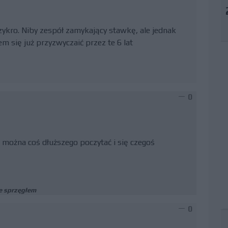
zykro. Niby zespół zamykający stawkę, ale jednak
m się już przyzwyczaić przez te 6 lat
0
ie można coś dłuższego poczytać i się czegoś
e sprzęgłem
0