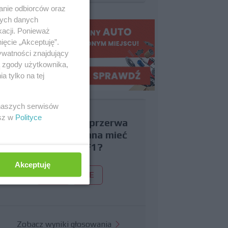
anie odbiorców oraz
nych danych
kacji. Ponieważ
ięcie „Akceptuję”.
ywatności znajdujący
ą zgody użytkownika,
 tylko na tej
 naszych serwisów
esz w
Polityce
Czy uważasz, że przerwa
wakacyjna powinna mieć
miejsce w F1?
Akceptuję
TAK
NIE
Zobacz wyniki głosowania