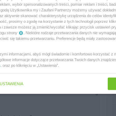
klam, wybór spersonalizowanych treści, pomiar reklam i treści, bad
iana oraz Blazefuryx mam już zablokowanego i Tobie
 zgodą Użytkownika my i Zaufani Partnerzy możemy używać dokład
az aktywnie skanować charakterystykę urządzenia do celów identyfi
ść, prosimy o zgodę na korzystanie z tych technologii poprzez klikn
a i zawsze możesz ją zmienić/wycofać klikając przycisk ustawień pr
ogu strony
. Niektóre rodzaje przetwarzania danych nie wymagaj
iwić się takiemu przetwarzaniu. Preferencje będą miały zastosowania
0
szymi informacjami, abyś mógł świadomie i komfortowo korzystać z
gółowe informacje dotyczące przetwarzania Twoich danych znajdzi
s
. oraz po kliknięciu w „Ustawienia”.
USTAWIENIA
7
0