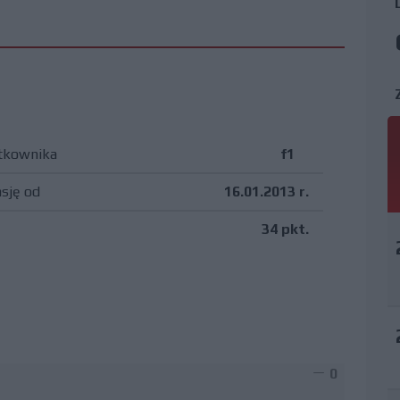
tkownika
f1
asję od
16.01.2013 r.
34 pkt.
0