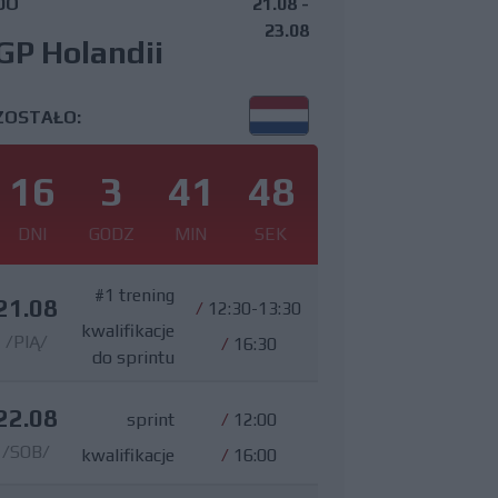
DO
21.08 -
23.08
GP Holandii
ZOSTAŁO:
16
3
41
47
DNI
GODZ
MIN
SEK
#1 trening
21.08
/
12:30-13:30
kwalifikacje
/PIĄ/
/
16:30
do sprintu
22.08
sprint
/
12:00
/SOB/
kwalifikacje
/
16:00