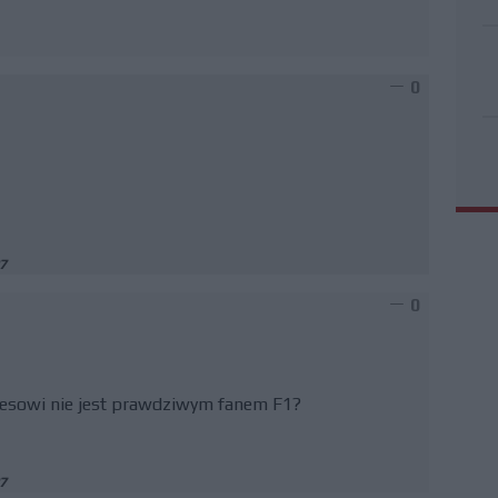
0
7
0
edesowi nie jest prawdziwym fanem F1?
7