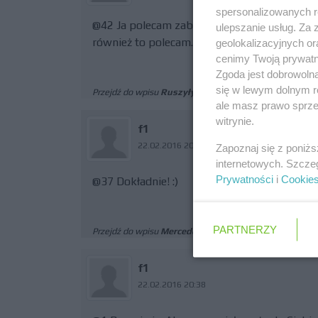
spersonalizowanych re
@42 Ja polecam zablokowanie. Ja Pana Waler
ulepszanie usług. Za
również to polecam. :)
geolokalizacyjnych or
cenimy Twoją prywatno
Zgoda jest dobrowoln
się w lewym dolnym r
Przejdź do wpisu
Ruszyły pierwsze zimowe testy F1
ale masz prawo sprzec
witrynie.
f1
22.02.2016 20:48
Zapoznaj się z poniż
internetowych. Szcze
Prywatności
i
Cookie
@37 Dokładnie! :)
PARTNERZY
Przejdź do wpisu
Mercedes pokazał zdjęcia bolidu W0
f1
22.02.2016 20:38