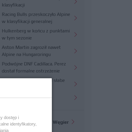
klasyfikacji
Racing Bulls przeskoczyło Alpine
w klasyfikacji generalnej
Hulkenberg w końcu z punktami
w tym sezonie
Aston Martin zagroził nawet
Alpine na Hungaroringu
Podwójne DNF Cadillaca. Perez
dostał formalne ostrzeżenie
Hungaroring potwierdził słabe
strony Williamsa
Trudny wyścig Haasa
y dostęp i
Więcej informacji o
GP Węgier
lne identyfikatory,
iania