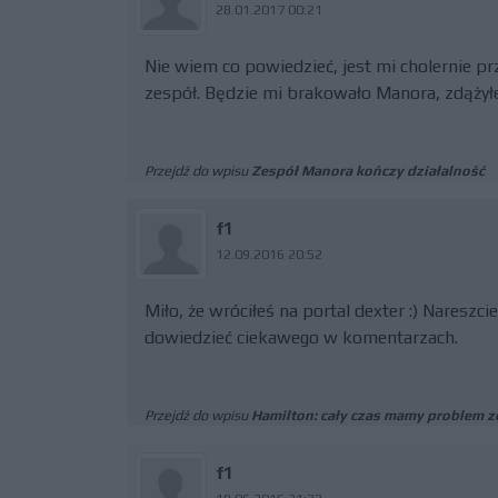
28.01.2017 00:21
Nie wiem co powiedzieć, jest mi cholernie pr
zespół. Będzie mi brakowało Manora, zdążyłe
Przejdź do wpisu
Zespół Manora kończy działalność
f1
12.09.2016 20:52
Miło, że wróciłeś na portal dexter :) Nareszc
dowiedzieć ciekawego w komentarzach.
Przejdź do wpisu
Hamilton: cały czas mamy problem z
f1