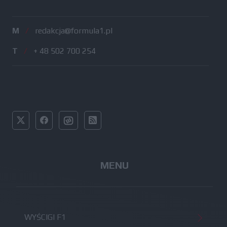
M
/
redakcja@formula1.pl
T
/
+ 48 502 700 254
MENU
WYŚCIGI F1