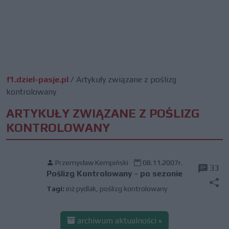
f1.dziel-pasje.pl
/
Artykuły związane z poślizg
kontrolowany
ARTYKUŁY ZWIĄZANE Z POŚLIZG
KONTROLOWANY
Przemysław Kempiński
08.11.2007r.
33
Poślizg Kontrolowany - po sezonie
Tagi:
inż pydlak
,
poślizg kontrolowany
archiwum aktualności »