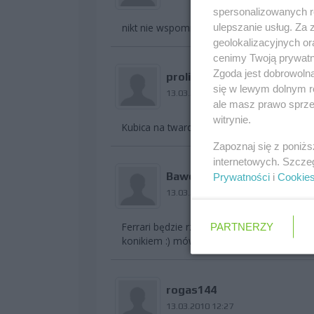
spersonalizowanych re
ulepszanie usług. Za
nikt nie wspomnial o oponach na jakich je
geolokalizacyjnych or
cenimy Twoją prywatno
Zgoda jest dobrowoln
prolim
się w lewym dolnym r
13.03.2010 12:26
ale masz prawo sprzec
witrynie.
Kubica na twardych uzyskał ten czas :). Wi
Zapoznaj się z poniż
internetowych. Szcze
Bawolinio
Prywatności
i
Cookie
13.03.2010 12:26
Ferrari będzie rządzić w tym roku :) , a K
PARTNERZY
konikiem :) mówię wam :)
rogas144
13.03.2010 12:27