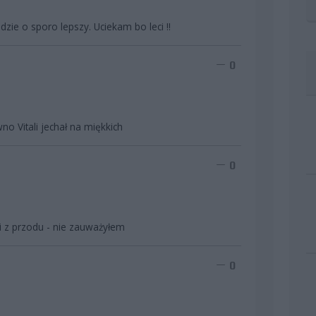
dzie o sporo lepszy. Uciekam bo leci !!
0
o Vitali jechał na miękkich
0
i z przodu - nie zauważyłem
0