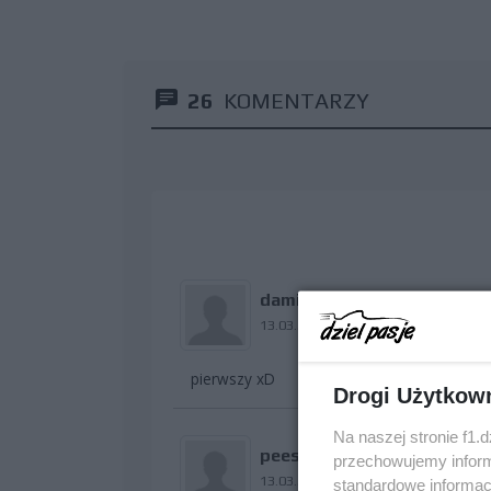
26
KOMENTARZY
damian85osg
13.03.2010 12:24
pierwszy xD
Drogi Użytkow
Na naszej stronie f1.
pees
przechowujemy informa
13.03.2010 12:26
standardowe informac