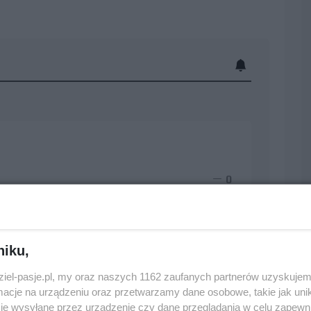
0
niku,
dziel-pasje.pl, my oraz naszych 1162 zaufanych partnerów uzyskujem
0
cje na urządzeniu oraz przetwarzamy dane osobowe, takie jak unika
je wysyłane przez urządzenie czy dane przeglądania w celu zapewn