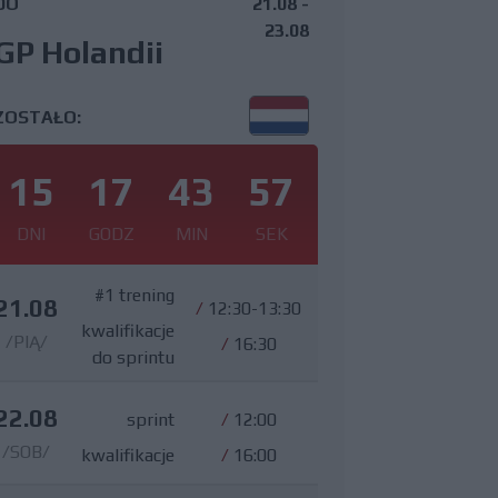
DO
21.08 -
23.08
GP Holandii
ZOSTAŁO:
15
17
43
56
DNI
GODZ
MIN
SEK
#1 trening
21.08
/
12:30-13:30
kwalifikacje
/PIĄ/
/
16:30
do sprintu
22.08
sprint
/
12:00
/SOB/
kwalifikacje
/
16:00