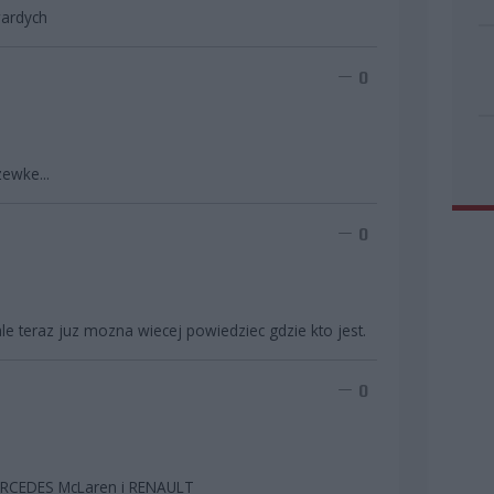
wardych
0
zewke...
0
e teraz juz mozna wiecej powiedziec gdzie kto jest.
0
MERCEDES McLaren i RENAULT