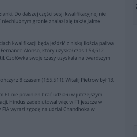
nki. Do dalszej części sesji kwalifikacyjnej nie
 niechlubnym gronie znalazł się także Jaime
ch kwalifikacji będą jeździć z niską ilością paliwa
 Fernando Alonso, który uzyskał czas 1:54,612.
Sutil. Czołówka swoje czasy uzyskała na twardszym
ńczył z 8 czasem (1:55,511). Witalij Pietrow był 13.
 F1 nie powinien brać udziału w jutrzejszym
acji. Hindus zadebiutował więc w F1 jeszcze w
y FIA wyrazi zgodę na udział Chandhoka w