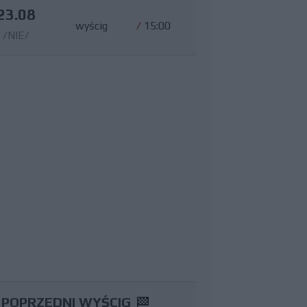
23.08
wyścig
/
15:00
/NIE/
POPRZEDNI WYŚCIG