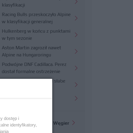
klasyfikacji
Racing Bulls przeskoczyło Alpine
w klasyfikacji generalnej
Hulkenberg w końcu z punktami
w tym sezonie
Aston Martin zagroził nawet
Alpine na Hungaroringu
Podwójne DNF Cadillaca. Perez
dostał formalne ostrzeżenie
Hungaroring potwierdził słabe
strony Williamsa
Trudny wyścig Haasa
y dostęp i
Więcej informacji o
GP Węgier
lne identyfikatory,
iania