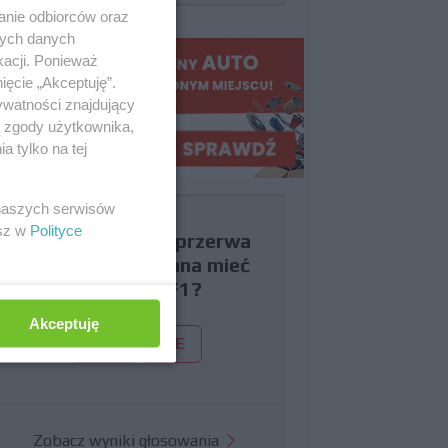
anie odbiorców oraz
nych danych
kacji. Ponieważ
ięcie „Akceptuję”.
ywatności znajdujący
ą zgody użytkownika,
 tylko na tej
 naszych serwisów
esz w
Polityce
Czy uważasz, że przerwa
wakacyjna powinna mieć
miejsce w F1?
Akceptuję
TAK
NIE
Zobacz wyniki głosowania