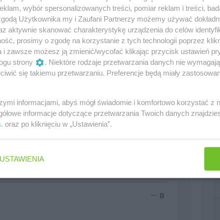
klam, wybór spersonalizowanych treści, pomiar reklam i treści, bad
 zgodą Użytkownika my i Zaufani Partnerzy możemy używać dokład
chali. @damian85osg: i mamy ci dac oskara czy co?
az aktywnie skanować charakterystykę urządzenia do celów identyfi
ść, prosimy o zgodę na korzystanie z tych technologii poprzez klikn
0
a i zawsze możesz ją zmienić/wycofać klikając przycisk ustawień pr
ogu strony
. Niektóre rodzaje przetwarzania danych nie wymagaj
iwić się takiemu przetwarzaniu. Preferencje będą miały zastosowania
ęc jest jeszcze możliwość poprawy:P
szymi informacjami, abyś mógł świadomie i komfortowo korzystać z
gółowe informacje dotyczące przetwarzania Twoich danych znajdzi
0
s
. oraz po kliknięciu w „Ustawienia”.
ubica dopiero kiedy się dogada z małym czarnym
USTAWIENIA
0