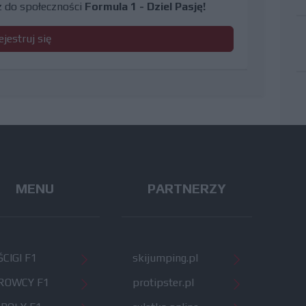
cz do społeczności
Formula 1 - Dziel Pasję!
ejestruj się
MENU
PARTNERZY
CIGI F1
skijumping.pl
ROWCY F1
protipster.pl