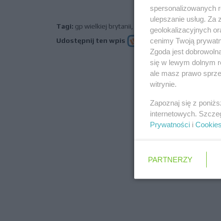
spersonalizowanych re
ulepszanie usług. Za
Tagi:
gp wielkiej brytanii
,
mclaren
,
norris
,
piastri
geolokalizacyjnych or
cenimy Twoją prywatno
Udostępnij ten wpis
Zgoda jest dobrowoln
się w lewym dolnym r
ale masz prawo sprzec
poprz
witrynie.
Zapoznaj się z poniż
internetowych. Szcze
Prywatności
i
Cookie
PARTNERZY