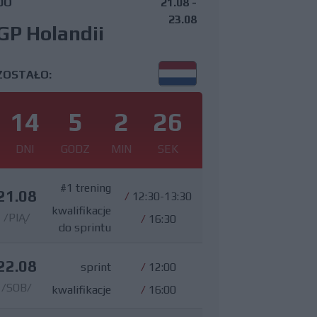
DO
21.08 -
23.08
GP Holandii
ZOSTAŁO:
14
5
2
25
DNI
GODZ
MIN
SEK
#1 trening
21.08
/
12:30-13:30
kwalifikacje
/PIĄ/
/
16:30
do sprintu
22.08
sprint
/
12:00
/SOB/
kwalifikacje
/
16:00