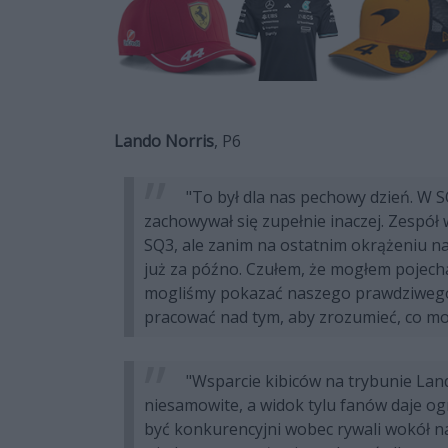
Lando Norris
, P6
"To był dla nas pechowy dzień. W S
zachowywał się zupełnie inaczej. Zespół
SQ3, ale zanim na ostatnim okrążeniu n
już za późno. Czułem, że mogłem pojechać
mogliśmy pokazać naszego prawdziwego 
pracować nad tym, aby zrozumieć, co m
"Wsparcie kibiców na trybunie Land
niesamowite, a widok tylu fanów daje o
być konkurencyjni wobec rywali wokół na