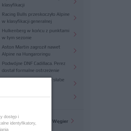
klasyfikacji
Racing Bulls przeskoczyło Alpine
w klasyfikacji generalnej
Hulkenberg w końcu z punktami
w tym sezonie
Aston Martin zagroził nawet
Alpine na Hungaroringu
Podwójne DNF Cadillaca. Perez
dostał formalne ostrzeżenie
Hungaroring potwierdził słabe
strony Williamsa
Trudny wyścig Haasa
y dostęp i
Więcej informacji o
GP Węgier
lne identyfikatory,
iania