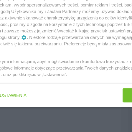
klam, wybór spersonalizowanych treści, pomiar reklam i treści, bad
 zgodą Użytkownika my i Zaufani Partnerzy możemy używać dokład
az aktywnie skanować charakterystykę urządzenia do celów identyfi
ść, prosimy o zgodę na korzystanie z tych technologii poprzez klikn
a i zawsze możesz ją zmienić/wycofać klikając przycisk ustawień pr
ogu strony
. Niektóre rodzaje przetwarzania danych nie wymagaj
iwić się takiemu przetwarzaniu. Preferencje będą miały zastosowania
edni
następny
szymi informacjami, abyś mógł świadomie i komfortowo korzystać z
gółowe informacje dotyczące przetwarzania Twoich danych znajdzi
s
. oraz po kliknięciu w „Ustawienia”.
USTAWIENIA