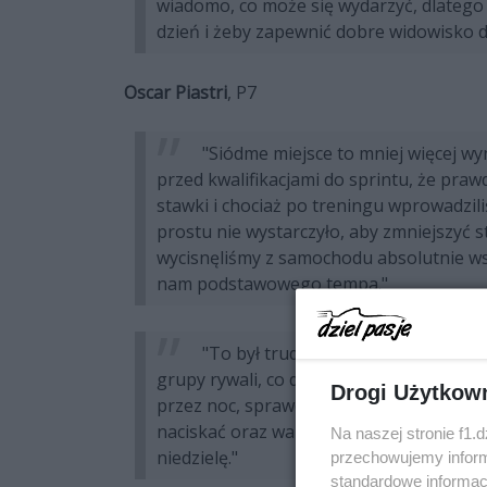
wiadomo, co może się wydarzyć, dlatego 
dzień i żeby zapewnić dobre widowisko 
Oscar Piastri
, P7
"Siódme miejsce to mniej więcej wy
przed kwalifikacjami do sprintu, że pr
stawki i chociaż po treningu wprowadzil
prostu nie wystarczyło, aby zmniejszyć s
wycisnęliśmy z samochodu absolutnie wsz
nam podstawowego tempa."
"To był trudny dzień, ale nie jesteś
grupy rywali, co daje nam punkt odniesi
Drogi Użytkow
przez noc, sprawdzimy, co możemy zopt
naciskać oraz walczyć o lepszy wynik w 
Na naszej stronie f1.
niedzielę."
przechowujemy informa
standardowe informac