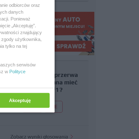
anie odbiorców oraz
nych danych
kacji. Ponieważ
ięcie „Akceptuję”.
ywatności znajdujący
ą zgody użytkownika,
 tylko na tej
 naszych serwisów
esz w
Polityce
Czy uważasz, że przerwa
wakacyjna powinna mieć
miejsce w F1?
Akceptuję
TAK
NIE
Zobacz wyniki głosowania