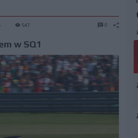
0
6
547
lem w SQ1