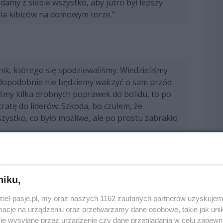
damy z siebie wszystko, aby jutro był lepszy
dla kibiców na domowym torze."
nik, którego się spodziewaliśmy. Wiedzieliśmy
awdopodobnie nie będziemy walczyć o sam przód
iśmy kilka drobnych poprawek do bolidu, to po
tratę do liderów. Szkoda, bo czułem, że
ystko, co było możliwe, ale po prostu zabrakło
my zniechęceni. Skończyliśmy blisko kolejnej
enia do dalszej pracy. Przeanalizujemy wszystko
niku,
ymalizować i jutro będziemy gotowi mocno
kwalifikacjach przed głównym wyścigiem w
dziel-pasje.pl, my oraz naszych 1162 zaufanych partnerów uzyskujem
cje na urządzeniu oraz przetwarzamy dane osobowe, takie jak unika
je wysyłane przez urządzenie czy dane przeglądania w celu zapewn