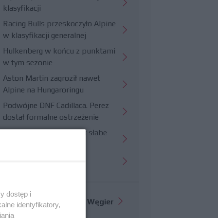
klasyfikacji
Racing Bulls przeskoczyło Alpine
w klasyfikacji generalnej
Hulkenberg w końcu z punktami
w tym sezonie
Aston Martin zagroził nawet
Alpine na Hungaroringu
Podwójne DNF Cadillaca. Perez
dostał formalne ostrzeżenie
Hungaroring potwierdził słabe
strony Williamsa
Trudny wyścig Haasa
y dostęp i
Więcej informacji o
GP Węgier
lne identyfikatory,
iania