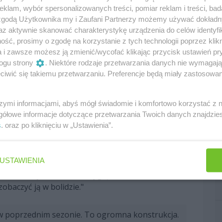
klam, wybór spersonalizowanych treści, pomiar reklam i treści, bad
ykładzie trybunie Lando Norrisa.
 zgodą Użytkownika my i Zaufani Partnerzy możemy używać dokład
az aktywnie skanować charakterystykę urządzenia do celów identyfi
ść, prosimy o zgodę na korzystanie z tych technologii poprzez klikn
m roku ogromny sukces, więc w tym roku
a i zawsze możesz ją zmienić/wycofać klikając przycisk ustawień pr
onów funtów w budowę nowej, znacznie większej
ogu strony
. Niektóre rodzaje przetwarzania danych nie wymagaj
iwić się takiemu przetwarzaniu. Preferencje będą miały zastosowania
 500 miejsc. W tym roku postawiliśmy nową
szymi informacjami, abyś mógł świadomie i komfortowo korzystać z
eści 16 600 osób, z możliwością zwiększenia
gółowe informacje dotyczące przetwarzania Twoich danych znajdzi
przypadku trybuny Lando aż 70% kibiców w
s
. oraz po kliknięciu w „Ustawienia”.
0. roku życia, a 70% z nich to osoby nowe w
USTAWIENIA
iedział: "Trybuna Lando wygląda niesamowicie.
obaczyć ją w bolidzie."
ż w poprzednim sezonie. To ogromna konstrukcja.