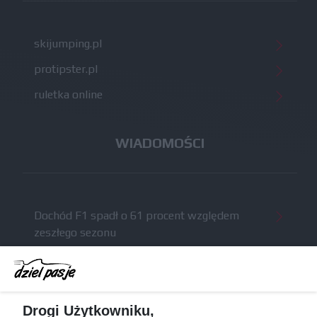
skijumping.pl
protipster.pl
ruletka online
WIADOMOŚCI
Dochód F1 spadł o 61 procent względem
zeszłego sezonu
Obecne silniki muszą polegać na uczących się
algorytmach?
Honda uświadomiła sobie skalę problemów z
Drogi Użytkowniku,
silnikiem dopiero w styczniu