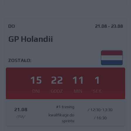
DO
21.08 - 23.08
GP Holandii
ZOSTAŁO:
15
22
11
0
DNI
GODZ
MIN
SEK
#1 trening
21.08
/
12:30-13:30
kwalifikacje do
/PIĄ/
/
16:30
sprintu