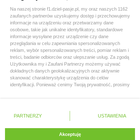
Audi planuje wprowadzić jeszcze cztery duże
Na naszej stronie f1.dziel-pasje.pl, my oraz naszych 1162
pakiety poprawek w 2026 roku
zaufanych partnerów uzyskujemy dostęp i przechowujemy
informacje na urządzeniu oraz przetwarzamy dane
Gasly dołączył do krytyki obecnych
osobowe, takie jak unikalne identyfikatory, standardowe
samochodów F1
informacje wysyłane przez urządzenie czy dane
przeglądania w celu zapewniania spersonalizowanych
reklam, wybór spersonalizowanych treści, pomiar reklam i
treści, badanie odbiorców oraz ulepszanie usług. Za zgodą
© 2004 - 2026 GPmedia
Polityka prywatności
Serwis internetowy, z którego korzystasz, używa plików
Użytkownika my i Zaufani Partnerzy możemy używać
cookies. Są to pliki instalowane w urządzeniach
Kopiowanie treści bez
dokładnych danych geolokalizacyjnych oraz aktywnie
końcowych osób korzystających z serwisu, w celu
skanować charakterystykę urządzenia do celów
zgody autorów zabronione.
administrowania serwisem, poprawy jakości
identyfikacji. Ponieważ cenimy Twoją prywatność, prosimy
świadczonych usług w tym dostosowania treści serwisu
o zgodę na korzystanie z tych technologii poprzez
do preferencji użytkownika, utrzymania sesji
kliknięcie „Akceptuję”. Zgoda jest dobrowolna i zawsze
użytkownika oraz dla celów statystycznych i
możesz ją zmienić/wycofać klikając przycisk ustawień
Ta strona jest nieoficjalną stroną internetową i nie jest
targetowania behawioralnego reklamy.
prywatności znajdujący się w lewym dolnym rogu strony
powiązana w żaden sposób z grupą przedsiębiorstw Formula
PARTNERZY
Dowiedz się więcej o naszej polityce
USTAWIENIA
. Niektóre rodzaje przetwarzania danych nie wymagają
One, oraz oznaczeniami F1, FORMULA ONE, FORMULA 1 FIA
prywatności
FORMULA ONE WORLD CHAMPIONSHIP, GRAND PRIX i innymi
zgody użytkownika, ale masz prawo sprzeciwić się
znakami powiązanymi oraz znakami towarowymi należącymi
takiemu przetwarzaniu. Preferencje będą miały
Akceptuję
ROZUMIEM
do Formula One Licensing B.V
zastosowania tylko na tej witrynie.