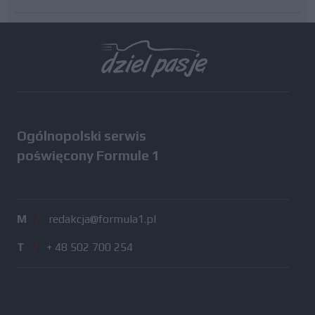
Wszystkie testy
Ogólnopolski serwis
poświęcony Formule 1
M
/
redakcja@formula1.pl
T
/
+ 48 502 700 254