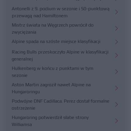
Antonelli z 9. podium w sezonie i 50-punktową
przewagą nad Hamiltonem
Mistrz świata na Węgrzech powrócił do
zwyciężania
Alpine spada na szóste miejsce klasyfikacji
Racing Bulls przeskoczyło Alpine w klasyfikacji
generalnej
Hulkenberg w końcu z punktami w tym
sezonie
Aston Martin zagroził nawet Alpine na
Hungaroringu
Podwójne DNF Cadillaca. Perez dostał formalne
ostrzeżenie
Hungaroring potwierdził słabe strony
Williamsa