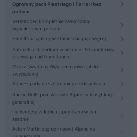
Ogromny pech Piastriego i Ferrari bez
podium
Verstappen kompletnie zaskoczony
wywalczonym podium
Hamilton: byliśmy w stanie osiągnąć więcej
Antonelli z 9. podium w sezonie i 50-punktową
przewagą nad Hamiltonem
Mistrz świata na Węgrzech powrócił do
zwyciężania
Alpine spada na szóste miejsce klasyfikacji
Racing Bulls przeskoczyło Alpine w klasyfikacji
generalnej
Hulkenberg w końcu z punktami w tym
sezonie
Aston Martin zagroził nawet Alpine na
Hungaroringu