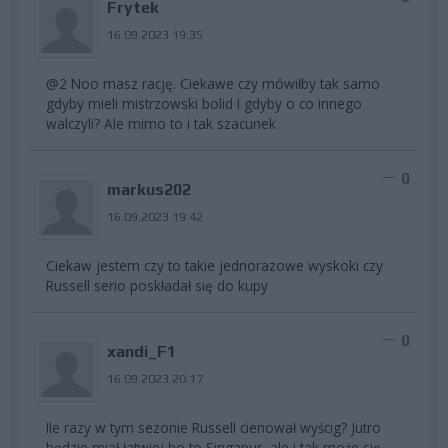
Frytek
16.09.2023 19:35
@2 Noo masz rację. Ciekawe czy mówiłby tak samo
gdyby mieli mistrzowski bolid I gdyby o co innego
walczyli? Ale mimo to i tak szacunek
0
markus202
16.09.2023 19:42
Ciekaw jestem czy to takie jednorazowe wyskoki czy
Russell serio poskładał się do kupy
0
xandi_F1
16.09.2023 20:17
Ile razy w tym sezonie Russell cienował wyścig? Jutro
będzie miał łatwiej bo to Singapur, ale i tak może się