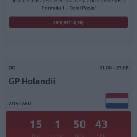
Jeśli nie masz jeszcze konta, dołącz do społeczności
Formula 1 - Dziel Pasję!
zarejestruj się
DO
21.08 - 23.08
GP Holandii
ZOSTAŁO:
15
1
50
42
DNI
GODZ
MIN
SEK