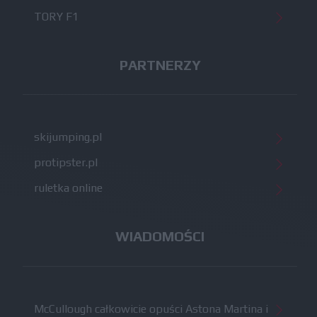
TORY F1
PARTNERZY
skijumping.pl
protipster.pl
ruletka online
WIADOMOŚCI
McCullough całkowicie opuści Astona Martina i