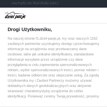
ma trafić do Red Bulla (akt.)
Dochód F1 spadł o 61 procent względem
zeszłego sezonu
Obecne silniki muszą polegać na uczących się
Drogi Użytkowniku,
algorytmach?
Honda uświadomiła sobie skalę problemów z
Na naszej stronie f1.dziel-pasje.pl, my oraz naszych 1162
silnikiem dopiero w styczniu
zaufanych partnerów uzyskujemy dostęp i przechowujemy
informacje na urządzeniu oraz przetwarzamy dane
Audi planuje wprowadzić jeszcze cztery duże
osobowe, takie jak unikalne identyfikatory, standardowe
pakiety poprawek w 2026 roku
informacje wysyłane przez urządzenie czy dane
przeglądania w celu zapewniania spersonalizowanych
reklam, wybór spersonalizowanych treści, pomiar reklam i
treści, badanie odbiorców oraz ulepszanie usług. Za zgodą
© 2004 - 2026 GPmedia
Polityka prywatności
Serwis internetowy, z którego korzystasz, używa plików
Użytkownika my i Zaufani Partnerzy możemy używać
cookies. Są to pliki instalowane w urządzeniach
Kopiowanie treści bez
dokładnych danych geolokalizacyjnych oraz aktywnie
końcowych osób korzystających z serwisu, w celu
skanować charakterystykę urządzenia do celów
zgody autorów zabronione.
administrowania serwisem, poprawy jakości
identyfikacji. Ponieważ cenimy Twoją prywatność, prosimy
świadczonych usług w tym dostosowania treści serwisu
o zgodę na korzystanie z tych technologii poprzez
do preferencji użytkownika, utrzymania sesji
kliknięcie „Akceptuję”. Zgoda jest dobrowolna i zawsze