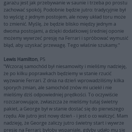
garażu jest jak przebywanie w saunie i trzeba po prostu
zachować spokój. Podobnie będzie jutro: tradycyjnie był
to wyścig z jednym postojem, ale nowy układ toru może
to zmienić. Myślę, że będzie blisko między jednym a
dwoma postojami, a dzięki dodatkowej średniej oponie
możemy wywrzeć presję na Ferrari i spróbować wymusić
błąd, aby uzyskać przewagę. Tego właśnie szukamy."
Lewis Hamilton
, P5
"Wczoraj samochód był niesamowity i mieliśmy nadzieję,
że po kilku poprawkach będziemy w stanie rzucić
wyzwanie Ferrari. Z dnia na dzień wprowadziliśmy kilka
sporych zmian, ale samochód znów mi uciekł i nie
mieliśmy dziś odpowiedniej prędkości. To oczywiście
rozczarowujące, zwłaszcza że mieliśmy tutaj świetny
pakiet, a George był w stanie dostać się do pierwszego
rzędu. Ale jutro jest nowy dzień - i jest o co walczyć. Mam
nadzieję, że George zaliczy jutro świetny start i wywrze
presję na Ferrari; byłoby wspaniale, gdyby udało mu się