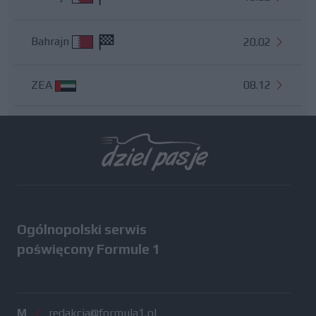
Bahrajn
20.02
ZEA
08.12
Wszystkie testy
Ogólnopolski serwis
poświęcony Formule 1
M
/
redakcja@formula1.pl