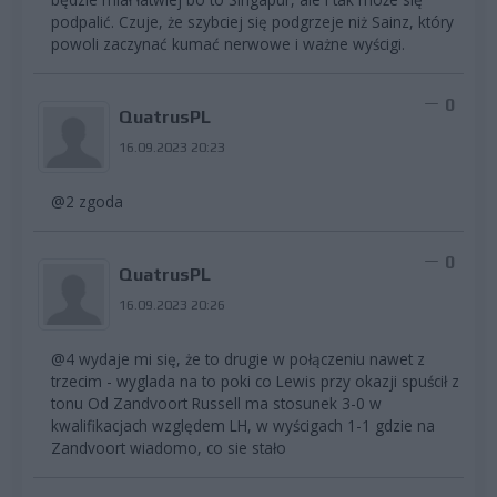
podpalić. Czuje, że szybciej się podgrzeje niż Sainz, który
powoli zaczynać kumać nerwowe i ważne wyścigi.
0
QuatrusPL
16.09.2023 20:23
@2 zgoda
0
QuatrusPL
16.09.2023 20:26
@4 wydaje mi się, że to drugie w połączeniu nawet z
trzecim - wyglada na to poki co Lewis przy okazji spuścił z
tonu Od Zandvoort Russell ma stosunek 3-0 w
kwalifikacjach względem LH, w wyścigach 1-1 gdzie na
Zandvoort wiadomo, co sie stało