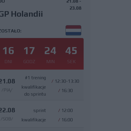
DO
21.08 -
23.08
GP Holandii
ZOSTAŁO:
16
17
24
44
DNI
GODZ
MIN
SEK
#1 trening
21.08
/
12:30-13:30
kwalifikacje
/PIĄ/
/
16:30
do sprintu
22.08
sprint
/
12:00
/SOB/
kwalifikacje
/
16:00