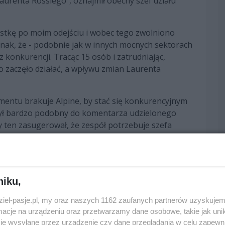
Laurenta Rossiego", oznajmił obecny szef działu
zystkę po moim odejściu i wobec tego zwolniono
dnak, że - podobnie jak w innych mocnych sektorach
z konkurencji. Tracąc 15 osób i zatrudniając,
to zaczęło działać, a wpływu zmian Laurenta
lementu brakuje Alpine, by stać się konkurencyjnym
był bardzo podobny do komentarza udzielonego
y ten zasugerował, że zespół potrzebuje szefa
Hornera:
ie duchowi oraz kulturze danej ekipy. I to właśnie
cje zostały dokonane, są zasoby, ambicje całej
- wszystko jest. A gdy team ma już wszystko,
niku,
m kierował. Siła pojedynczej jednostki, która może
dziel-pasje.pl, my oraz naszych 1162 zaufanych partnerów uzyskujem
zy."
cje na urządzeniu oraz przetwarzamy dane osobowe, takie jak unika
je wysyłane przez urządzenie czy dane przeglądania w celu zapewn