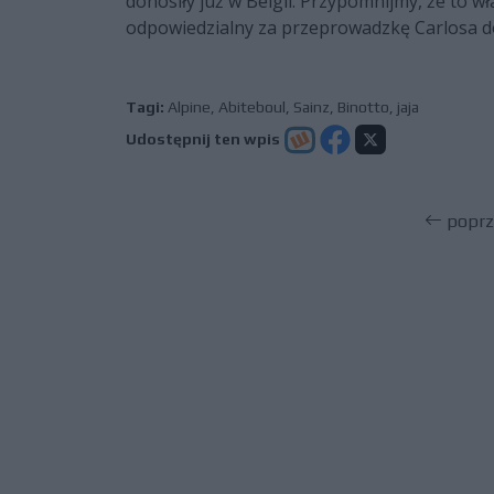
donosiły już w Belgii. Przypomnijmy, że to wł
odpowiedzialny za przeprowadzkę Carlosa d
Tagi:
Alpine
,
Abiteboul
,
Sainz
,
Binotto
,
jaja
Udostępnij ten wpis
poprz