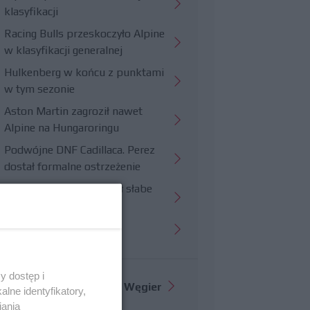
klasyfikacji
Racing Bulls przeskoczyło Alpine
w klasyfikacji generalnej
Hulkenberg w końcu z punktami
w tym sezonie
Aston Martin zagroził nawet
Alpine na Hungaroringu
Podwójne DNF Cadillaca. Perez
dostał formalne ostrzeżenie
Hungaroring potwierdził słabe
strony Williamsa
Trudny wyścig Haasa
y dostęp i
Więcej informacji o
GP Węgier
lne identyfikatory,
iania