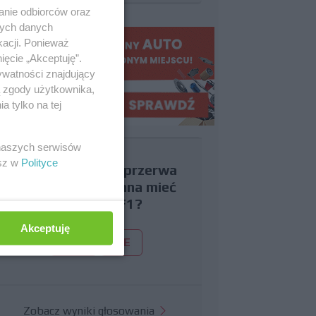
anie odbiorców oraz
nych danych
kacji. Ponieważ
ięcie „Akceptuję”.
ywatności znajdujący
ą zgody użytkownika,
 tylko na tej
 naszych serwisów
esz w
Polityce
Czy uważasz, że przerwa
wakacyjna powinna mieć
miejsce w F1?
Akceptuję
TAK
NIE
Zobacz wyniki głosowania