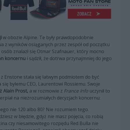
i
w obozie Alpine. Te były prawdopodobnie
 z wyników osiąganych przez zespół od początku
 osób znalazł się Otmar Szafnauer, który mocno
an koncernu
i sądził, że dotrwa przynajmniej do jego
ia z Enstone stała się łatwym podmiotem do być
a się byłemu CEO, Laurentowi Rossiemu. Swoje
ż Alain Prost,
a w rozmowie z
France Info
uczynił to
cierpiał na niezrozumiałych decyzjach koncernu:
czego nie 120 albo 80? Nie rozumiem tego.
iesz w błędzie, gdyż nie masz pojęcia, co robią
rtina czy niesamowitego rozpędu Red Bulla nie