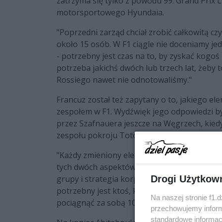
zatrzyma się tylko z powodu 99. Grand Prix 
motorsportowego Hyundaia.
"Poprzedni zarząd chciał zrobić całkowitą c
około 15 osób. W F1 ciągle nie doceniamy je
- potrzebny jest czas na to, by zyskać kogoś 
potrzeba jakichś dwóch lub trzech lat, żeby 
Rossiego nawet nie odnotowaliśmy."
Francuz został też zapytany o to, jakiego e
zespołem w F1. Wydźwięk jego odpowiedzi 
przez Szafnauera jeszcze na Węgrzech, kied
zespołu pokroju Toto Wolffa czy Christiana 
"Każdy zmieniony element zagraża potencjaln
tych dwóch aspektów brakuje Alpine. Inwesty
grupy i strategia korporacyjna marki Alpine 
Drogi Użytkow
potrzebny jest ktoś, kto będzie tym wszystki
Na naszej stronie f1.
pociągnąć za sobą 1000 osób, bardzo jednoc
przechowujemy informa
standardowe informac