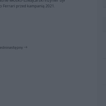
aśnie włosko-szwajcarski inżynier był
o Ferrari przed kampanią 2021.
edni
następny