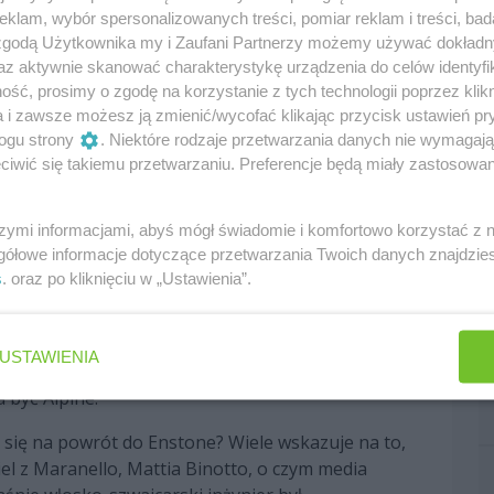
rzyczynę problemów francuskiej ekipy. Według
klam, wybór spersonalizowanych treści, pomiar reklam i treści, bad
znego lidera wśród kierowców:
 zgodą Użytkownika my i Zaufani Partnerzy możemy używać dokład
az aktywnie skanować charakterystykę urządzenia do celów identyfi
'ego], a dwa nazwiska to jedno za dużo. Kiedy jednak
ść, prosimy o zgodę na korzystanie z tych technologii poprzez klikn
li się o Lewisie Hamiltonie, mimo że Nico Rosberg
a i zawsze możesz ją zmienić/wycofać klikając przycisk ustawień pr
 z kolei o Red Bullu, najpierw przychodzi do głowy
ogu strony
. Niektóre rodzaje przetwarzania danych nie wymagaj
 druga Maxa Verstappena."
iwić się takiemu przetwarzaniu. Preferencje będą miały zastosowania
również szefem zespołu, a taka cecha ma
st bardzo konkurencyjna, a wszystkie bolidy
szymi informacjami, abyś mógł świadomie i komfortowo korzystać z
iedługo będzie już ona całkowicie wyrównana, a
gółowe informacje dotyczące przetwarzania Twoich danych znajdzi
ja."
s
. oraz po kliknięciu w „Ustawienia”.
wkomponowały się pierwsze wakacyjne doniesienia
ecnica. Zdaniem włoskiego portalu, ojciec Carlosa
USTAWIENIA
a wypadek zakończenia współpracy z Ferrari po
 być Alpine.
się na powrót do Enstone? Wiele wskazuje na to,
iel z Maranello, Mattia Binotto, o czym media