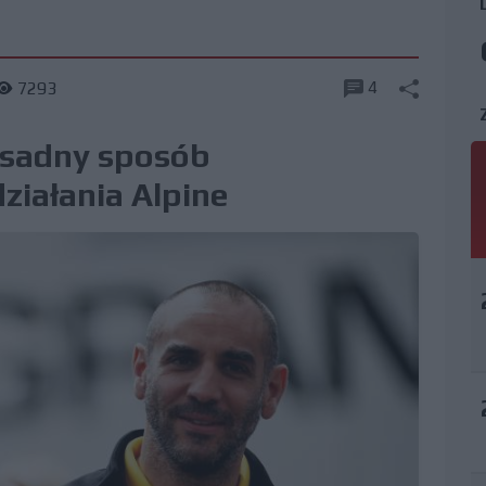
4
7293
osadny sposób
ziałania Alpine