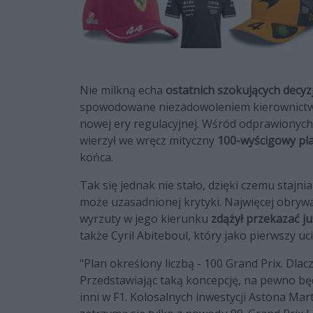
Nie milkną echa
ostatnich szokujących decyzj
spowodowane niezadowoleniem kierownictwa
nowej ery regulacyjnej. Wśród odprawionych
wierzył we wręcz mityczny
100-wyścigowy pl
końca.
Tak się jednak nie stało, dzięki czemu stajn
może uzasadnionej krytyki. Najwięcej obryw
wyrzuty w jego kierunku
zdążył przekazać ju
także Cyril Abiteboul, który jako pierwszy u
"Plan określony liczbą - 100 Grand Prix. Dla
Przedstawiając taką koncepcję, na pewno będz
inni w F1. Kolosalnych inwestycji Astona Ma