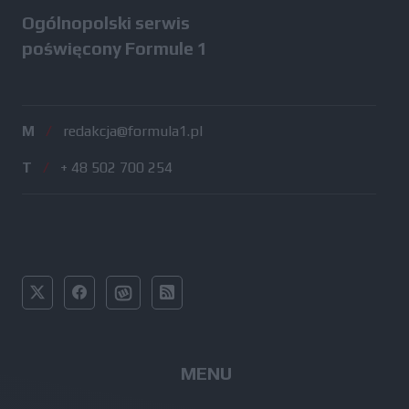
Ogólnopolski serwis
poświęcony Formule 1
M
/
redakcja@formula1.pl
T
/
+ 48 502 700 254
MENU