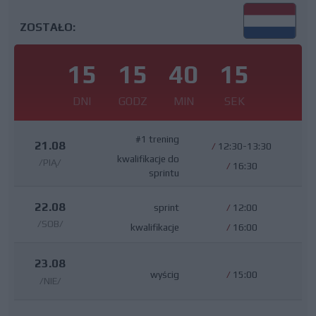
ZOSTAŁO:
15
15
40
15
DNI
GODZ
MIN
SEK
#1 trening
21.08
/
12:30-13:30
kwalifikacje do
/PIĄ/
/
16:30
sprintu
22.08
sprint
/
12:00
/SOB/
kwalifikacje
/
16:00
23.08
wyścig
/
15:00
/NIE/