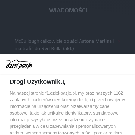
WIADOMOŚCI
McCullough całkowicie opuści Astona Martina i
ma trafić do Red Bulla (akt.)
Dochód F1 spadł o 61 procent względem
zeszłego sezonu
Obecne silniki muszą polegać na uczących się
Drogi Użytkowniku,
algorytmach?
Honda uświadomiła sobie skalę problemów z
Na naszej stronie f1.dziel-pasje.pl, my oraz naszych 1162
silnikiem dopiero w styczniu
zaufanych partnerów uzyskujemy dostęp i przechowujemy
informacje na urządzeniu oraz przetwarzamy dane
Audi planuje wprowadzić jeszcze cztery duże
osobowe, takie jak unikalne identyfikatory, standardowe
pakiety poprawek w 2026 roku
informacje wysyłane przez urządzenie czy dane
przeglądania w celu zapewniania spersonalizowanych
reklam, wybór spersonalizowanych treści, pomiar reklam i