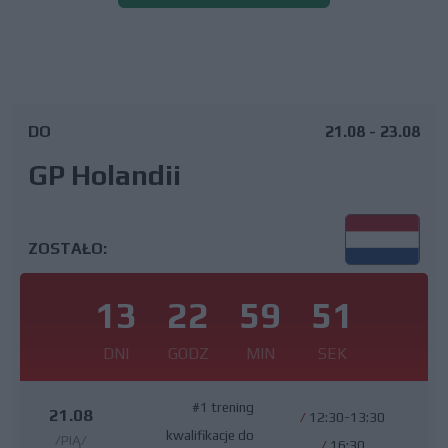
DO
21.08 - 23.08
GP Holandii
ZOSTAŁO:
13
22
59
51
DNI
GODZ
MIN
SEK
#1 trening
21.08
/
12:30-13:30
kwalifikacje do
/PIĄ/
/
16:30