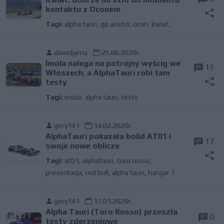
kontaktu z Oconem
Tagi:
alpha tauri
,
gp austrii
,
ocon
,
kwiat,
dawidjama
25.06.2020r.
Imola nalega na potrójny wyścig we
11
Włoszech, a AlphaTauri robi tam
testy
Tagi:
imola
,
alpha tauri
,
testy
gery141
14.02.2020r.
AlphaTauri pokazała bolid AT01 i
17
swoje nowe oblicze
Tagi:
at01
,
alphatauri
,
toro rosso
,
prezentacja
,
red bull
,
alpha tauri
,
hangar 7
gery141
17.01.2020r.
Alpha Tauri (Toro Rosso) przeszła
0
testy zderzeniowe