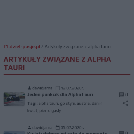
f1.dziel-pasje.pl
/
Artykuły związane z alpha tauri
ARTYKUŁY ZWIĄZANE Z ALPHA
TAURI
dawidjama
12.07.2020r.
Jeden punkcik dla AlphaTauri
0
Tagi:
alpha tauri
,
gp styrii
,
austria
,
daniił
,
kwiat
,
pierre gasly
dawidjama
05.07.2020r.
0
Kwiat: dobrze mi szło do momentu