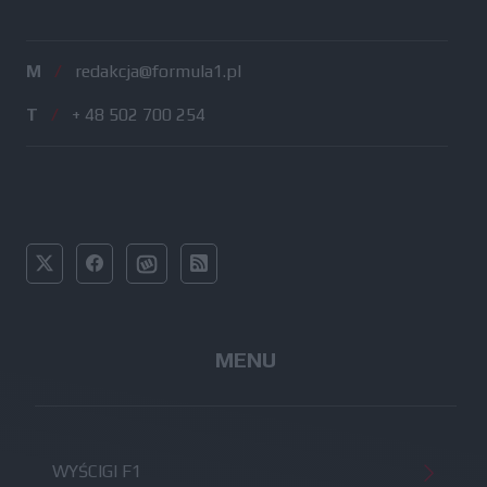
M
/
redakcja@formula1.pl
T
/
+ 48 502 700 254
MENU
WYŚCIGI F1