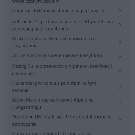
wywalczonym podium
Hamilton: byliśmy w stanie osiągnąć więcej
Antonelli z 9. podium w sezonie i 50-punktową
przewagą nad Hamiltonem
Mistrz świata na Węgrzech powrócił do
zwyciężania
Alpine spada na szóste miejsce klasyfikacji
Racing Bulls przeskoczyło Alpine w klasyfikacji
generalnej
Hulkenberg w końcu z punktami w tym
sezonie
Aston Martin zagroził nawet Alpine na
Hungaroringu
Podwójne DNF Cadillaca. Perez dostał formalne
ostrzeżenie
Hungaroring potwierdził słabe strony