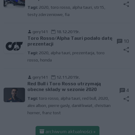
Tagi:
2020
,
toro rosso
,
alpha tauri
,
str15
,
testy zderzeniowe
,
fia
gery141
18.12.2019r.
Toro Rosso/Alpha Tauri podało datę
10
prezentacji
Tagi:
2020
,
alpha tauri
,
prezentacja
,
toro
rosso
,
honda
gery141
12.11.2019r.
Red Bull i Toro Rosso utrzymają
obecne składy w sezonie 2020
4
Tagi:
toro rosso
,
alpha tauri
,
red bull
,
2020
,
alex albon
,
pierre gasly
,
daniił kwiat
,
christian
horner
,
franz tost
archiwum aktualności »