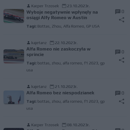
Kacper Trzosek
23.10.2023r.
0
Wyboje negatywnie wpłynęły na
osiągi Alfy Romeo w Austin
Tagi:
Bottas
,
Zhou
,
Alfa Romeo
,
GP USA
kajetanz
22.10.2023r.
Alfa Romeo nie zaskoczyła w
0
sprincie
Tagi:
bottas
,
zhou
,
alfa romeo
,
f1 2023
,
gp
usa
kajetanz
21.10.2023r.
Alfa Romeo bez niespodzianek
0
Tagi:
bottas
,
zhou
,
alfa romeo
,
f1 2023
,
gp
usa
Kacper Trzosek
08.10.2023r.