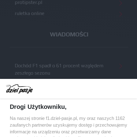
protipster.pl
ruletka online
WIADOMOŚCI
Dochód F1 spadł o 61 procent względem
zeszłego sezonu
Obecne silniki muszą polegać na uczących się
algorytmach?
Honda uświadomiła sobie skalę problemów z
Drogi Użytkowniku,
silnikiem dopiero w styczniu
Audi planuje wprowadzić jeszcze cztery duże
Na naszej stronie f1.dziel-pasje.pl, my oraz naszych 1162
pakiety poprawek w 2026 roku
zaufanych partnerów uzyskujemy dostęp i przechowujemy
informacje na urządzeniu oraz przetwarzamy dane
Gasly dołączył do krytyki obecnych