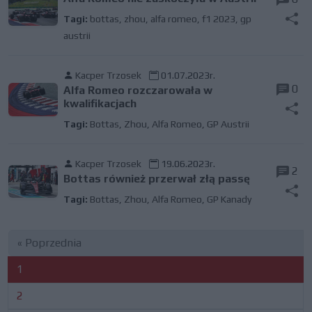
Tagi:
bottas
,
zhou
,
alfa romeo
,
f1 2023
,
gp
austrii
Kacper Trzosek
01.07.2023r.
0
Alfa Romeo rozczarowała w
kwalifikacjach
Tagi:
Bottas
,
Zhou
,
Alfa Romeo
,
GP Austrii
Kacper Trzosek
19.06.2023r.
2
Bottas również przerwał złą passę
Tagi:
Bottas
,
Zhou
,
Alfa Romeo
,
GP Kanady
« Poprzednia
1
2