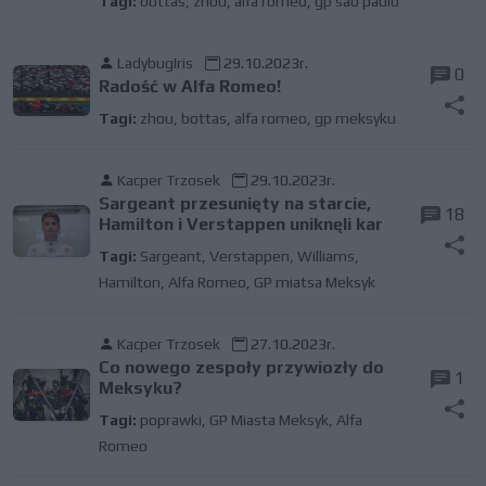
Tagi:
bottas
,
zhou
,
alfa romeo
,
gp sao paulo
LadybugIris
29.10.2023r.
0
Radość w Alfa Romeo!
Tagi:
zhou
,
bottas
,
alfa romeo
,
gp meksyku
Kacper Trzosek
29.10.2023r.
Sargeant przesunięty na starcie,
18
Hamilton i Verstappen uniknęli kar
Tagi:
Sargeant
,
Verstappen
,
Williams
,
Hamilton
,
Alfa Romeo
,
GP miatsa Meksyk
Kacper Trzosek
27.10.2023r.
Co nowego zespoły przywiozły do
1
Meksyku?
Tagi:
poprawki
,
GP Miasta Meksyk
,
Alfa
Romeo