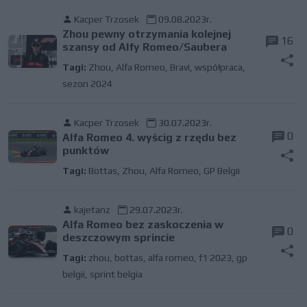
Kacper Trzosek
09.08.2023r.
Zhou pewny otrzymania kolejnej
16
szansy od Alfy Romeo/Saubera
Tagi:
Zhou
,
Alfa Romeo
,
Bravi
,
współpraca
,
sezon 2024
Kacper Trzosek
30.07.2023r.
0
Alfa Romeo 4. wyścig z rzędu bez
punktów
Tagi:
Bottas
,
Zhou
,
Alfa Romeo
,
GP Belgii
kajetanz
29.07.2023r.
Alfa Romeo bez zaskoczenia w
0
deszczowym sprincie
Tagi:
zhou
,
bottas
,
alfa romeo
,
f1 2023
,
gp
belgii
,
sprint belgia