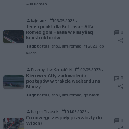
Alfa Romeo
kajetanz
03.09.2023r.
Jeden punkt dla Bottasa - Alfa
Romeo goni Haasa w klasyfiacji
0
konstruktorów
Tagi:
bottas
,
zhou
,
alfa romeo
,
f1 2023
,
gp
wloch
Przemysław Kempiński
02.09.2023r.
Kierowcy Alfy zadowoleni z
0
postępów w trakcie weekendu na
Monzy
Tagi:
bottas
,
zhou
,
alfa romeo
,
gp włoch
Kacper Trzosek
01.09.2023r.
Co nowego zespoły przywiozły do
0
Włoch?