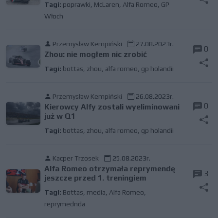
Tagi:
poprawki
,
McLaren
,
Alfa Romeo
,
GP
Włoch
Przemysław Kempiński
27.08.2023r.
0
Zhou: nie mogłem nic zrobić
Tagi:
bottas
,
zhou
,
alfa romeo
,
gp holandii
Przemysław Kempiński
26.08.2023r.
0
Kierowcy Alfy zostali wyeliminowani
już w Q1
Tagi:
bottas
,
zhou
,
alfa romeo
,
gp holandii
Kacper Trzosek
25.08.2023r.
Alfa Romeo otrzymała reprymendę
3
jeszcze przed 1. treningiem
Tagi:
Bottas
,
media
,
Alfa Romeo
,
reprymednda