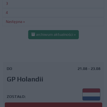
3
4
Następna »
archiwum aktualności »
DO
21.08 - 23.08
GP Holandii
ZOSTAŁO: