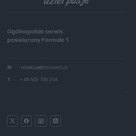
Ogólnopolski serwis
poświęcony Formule 1
M
/
redakcja@formula1.pl
T
/
+ 48 502 700 254