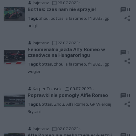
kajetanz
28.07.2023r.
Bottas: czas nam nie sprzyjał
0
Tagi:
zhou
,
bottas
,
alfa romeo
,
f1 2023
,
gp
belgii
kajetanz
22.07.2023r.
Fenomenalna jazda Alfy Romeo w
1
czasówce na Hungaroringu
Tagi:
bottas
,
zhou
,
alfa romeo
,
f1 2023
,
gp
wegier
Kacper Trzosek
08.07.2023r.
Poprawki nie pomogły Alfie Romeo
0
Tagi:
Bottas
,
Zhou
,
Alfa Romeo
,
GP Wielkiej
Brytanii
kajetanz
02.07.2023r.
Alfa Romeo nie zaskoczyła w Austrii
0