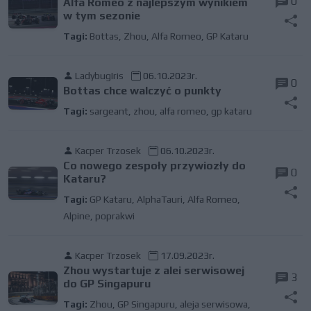
0
Alfa Romeo z najlepszym wynikiem
w tym sezonie
Tagi:
Bottas
,
Zhou
,
Alfa Romeo
,
GP Kataru
LadybugIris
06.10.2023r.
0
Bottas chce walczyć o punkty
Tagi:
sargeant
,
zhou
,
alfa romeo
,
gp kataru
Kacper Trzosek
06.10.2023r.
Co nowego zespoły przywiozły do
0
Kataru?
Tagi:
GP Kataru
,
AlphaTauri
,
Alfa Romeo
,
Alpine
,
poprakwi
Kacper Trzosek
17.09.2023r.
Zhou wystartuje z alei serwisowej
3
do GP Singapuru
Tagi:
Zhou
,
GP Singapuru
,
aleja serwisowa
,