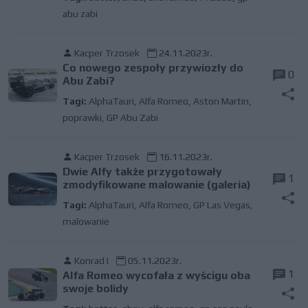
abu zabi
Kacper Trzosek
24.11.2023r.
Co nowego zespoły przywiozły do
0
Abu Zabi?
Tagi:
AlphaTauri
,
Alfa Romeo
,
Aston Martin
,
poprawki
,
GP Abu Zabi
Kacper Trzosek
16.11.2023r.
Dwie Alfy także przygotowały
1
zmodyfikowane malowanie (galeria)
Tagi:
AlphaTauri
,
Alfa Romeo
,
GP Las Vegas
,
malowanie
Konrad I
05.11.2023r.
1
Alfa Romeo wycofała z wyścigu oba
swoje bolidy