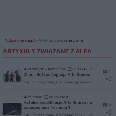
f1.dziel-pasje.pl
/
Artykuły związane z alfa
ARTYKUŁY ZWIĄZANE Z ALFA
Przemysław Kempiński
26.11.2023r.
1
Zhou i Bottas żegnają Alfę Romeo
Tagi:
bottas
,
zhou
,
alfa romeo
,
gp abu zabi
kajetanz
25.11.2023r.
Fatalne kwalifikacje Alfy Romeo na
0
pożegnanie z Formułą 1
Tagi:
bottas
,
zhou
,
alfa romeo
,
f1 2023
,
gp