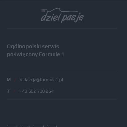
Wszystkie testy
Ogólnopolski serwis
poświęcony Formule 1
M
/
redakcja@formula1.pl
T
/
+ 48 502 700 254