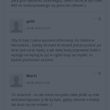
parą (pod dyktando Schumiego), zatem raczej w tym roku
IMO nic kontuzjowanego się jemu nie odnowi ;)
0
gobl
26.06.2010 13:23
Oby to były z palca wyssane informacje, bo Kubica w
Mercedesie... byłoby do bani! W renault jest przyszłość już
teraz jest coraz lepiej, a jak dalej będą poprawiać bolid z
wyścigu na wyścig to już w ogóle boję się myśleć co
będzie pod koniec sezonu!
0
Marti
26.06.2010 13:26
10. dziarmol - no ale mimo wszystko takie plotki są mile
widziane/słyszane ;)) źle by było, gdyby obecnie o Kubicy
tak dużo się nie mówiło ;-)