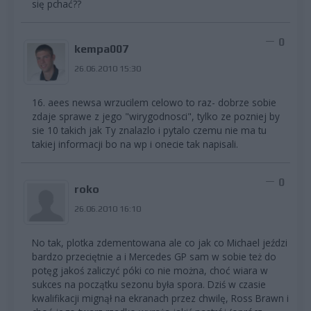
się pchać??
0
kempa007
26.06.2010 15:30
16. aees newsa wrzucilem celowo to raz- dobrze sobie
zdaje sprawe z jego "wirygodnosci", tylko ze pozniej by
sie 10 takich jak Ty znalazlo i pytalo czemu nie ma tu
takiej informacji bo na wp i onecie tak napisali.
0
roko
26.06.2010 16:10
No tak, plotka zdementowana ale co jak co Michael jeździ
bardzo przeciętnie a i Mercedes GP sam w sobie też do
potęg jakoś zaliczyć póki co nie można, choć wiara w
sukces na początku sezonu była spora. Dziś w czasie
kwalifikacji mignął na ekranach przez chwilę, Ross Brawn i