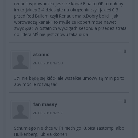
renault wprowadziło jeszcze kanał-F na to GP to dałoby
im to jakieś 2-4 dziesiąte na okrążeniu czyli jakieś 0,3
przed Red Bullem czyli Renault ma b.Dobry bolid....Jak
wprowadzą kanał-F to myśle że Robert może nawet
zwyciężać w ostatnich wyścigach sezonu a przeciez strata
do lidera MŚ nie jest znowu taka duża
0
atomic
26.06.2010 12:50
3@ nie będę się kłócił ale wszelkie umowy są m.in po to
aby móc je rozwiązać
0
fan massy
26.06.2010 12:52
Schumiego nie chce w F1 niech go Kubica zastompi albo
Hullkenberg, lub Raikkonen