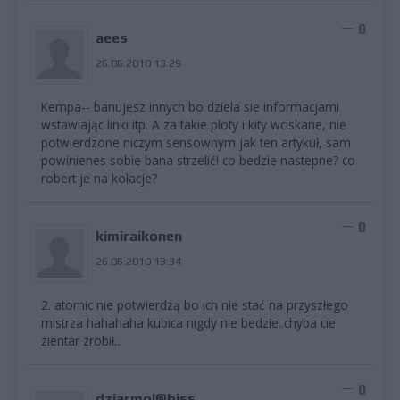
0
aees
26.06.2010 13:29
Kempa-- banujesz innych bo dziela sie informacjami
wstawiając linki itp. A za takie ploty i kity wciskane, nie
potwierdzone niczym sensownym jak ten artykuł, sam
powinienes sobie bana strzelić! co bedzie nastepne? co
robert je na kolacje?
0
kimiraikonen
26.06.2010 13:34
2. atomic nie potwierdzą bo ich nie stać na przyszłego
mistrza hahahaha kubica nigdy nie bedzie..chyba cie
zientar zrobił...
0
dziarmol@biss