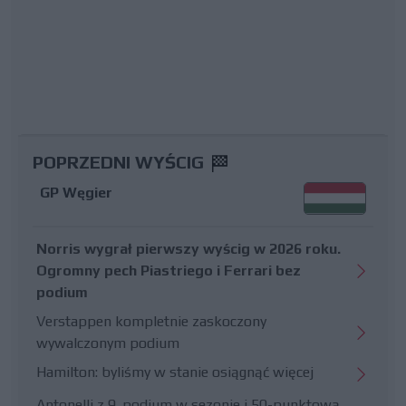
POPRZEDNI WYŚCIG
GP Węgier
Norris wygrał pierwszy wyścig w 2026 roku.
Ogromny pech Piastriego i Ferrari bez
podium
Verstappen kompletnie zaskoczony
wywalczonym podium
Hamilton: byliśmy w stanie osiągnąć więcej
Antonelli z 9. podium w sezonie i 50-punktową