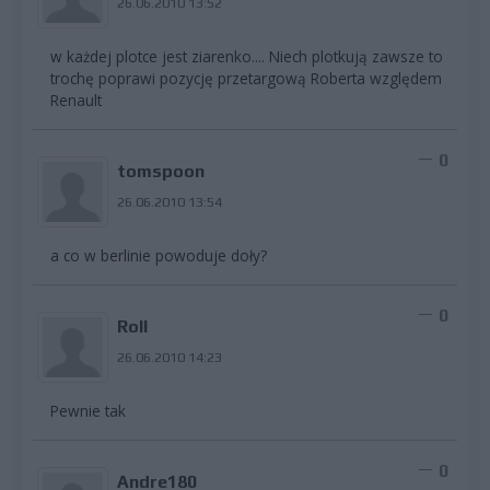
26.06.2010 13:52
w każdej plotce jest ziarenko.... Niech plotkują zawsze to
trochę poprawi pozycję przetargową Roberta względem
Renault
0
tomspoon
26.06.2010 13:54
a co w berlinie powoduje doły?
0
Roll
26.06.2010 14:23
Pewnie tak
0
Andre180