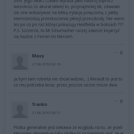
choć jego twarz rzadko wyraża jakiś nastrój (oprócz
wesołości co akurat łatwe) to, przynajmniej Mi, zdawało
sie one wskazywać na lekką irytację połączoną z jakby
niemożnością przeskoczenia jakiejś przeszkody. Nie wiem
też po co po raz któryś pokazują Heidfelda w boksach ???.
P.S. Szczerze, to Mi Schumacher raczej zawsze kojarzyć
się będzie z Ferrari niż Mercem.
0
Maxy
27.06.2010 02:19
Ja bym tam roberta nie chciał widziec.. :) Renault to jest to
co mu potrzeba teraz. przez jeszcze sezon moze dwa.
0
franko
27.06.2010 09:11
Plotka generalnie jest ciekawa ze względu na to, że jeżeli
Mercedes dementuje taką plotkę to oczywistym jest, że w