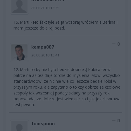
26.06.2010 13:35
15. Marti - No fakt tyle że ja wczoraj wróciłem z Berlina i
mam jeszcze doła ;-)) pozd.
0
kempa007
26.06.2010 13:41
12. Marti co by nie bylo bedzie dobrze :) Kubica teraz
patrze na as tez daje torche do myslenia. Mowi wszystko
standardwoow, ze nic nie wie co jeszcze bedzie robil w
przyszlym roku, ale zapytano o to czy dobrze ze czolowe
zespoly tak wczesniej podaly sklady na przyszly rok,
odpowiada, ze dobrze jest wiedziec co i jak jezeli sprawa
jest pewna.
0
tomspoon