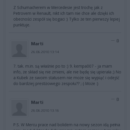
Z Schumacherem w Mercedesie jest trochę jak z
Petrovem w Renault, nikt ich tam nie chce ale dzięki ich
obecności zespół się bogaci :) Tylko że ten pierwszy lepiej
punktuje.
0
Marti
26.06.2010 13:14
7. tak. m.in. są właśnie po to :) 9. kempa007 - ja mam
info, że skład się nie zmieni, ale nie będę się upierała ;) No
a Kubek ze swoim statusem nie może się wypiąć i odejść
do bardziej prestiżowego zespołu?? ;-) Może :)
0
Marti
26.06.2010 13:16
P.S. W Mercu prace nad bolidem na nowy sezon idą pełna