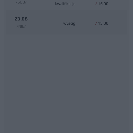
/SOB/
kwalifikacje
/
16:00
23.08
wyścig
/
15:00
/NIE/