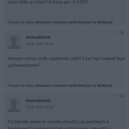
cont ratto-a-robert-kubica-per-il-2 011
Przejdź do wpisu
Renault z nowym wydechem już w Walencji
0
nomadwcm
24.06.2010 18:23
kempa czemu znak zapytania znikł? Czyż byś znalazł tego
potwierdzenie?
Przejdź do wpisu
Renault z nowym wydechem już w Walencji
0
nomadwcm
24.06.2010 18:20
f1chlebak wiem że na kilku(nastu) już portalach o
tematyce f1 podano już taką informację, ale nikt z