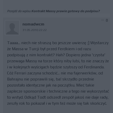
Przejdź do wpisu
Kontrakt Massy prawie gotowy do podpisu?
0
nomadwcm
31.05.2010 22:22
Taaaa... niech nie straszą bo jeszcze uwierzę ;] Wystarczy
że Massa w Turcji był przed Ferdkiem i od razu
podpisują z nim kontrakt? Hah? Dopiero jedna 'czysta'
przewaga Massy na torze który niby lubi, to nie znaczy że
i w kolejnych wyścigach będzie szybszy od Ferdinanda.
Cóż Ferrari zaczyna schodzić... nie ma fajerwerków, od
Bahrajnu nie poprawili się, ba! skrzydło przednie
pozostało identyczne jak na początku. Mieć takie
zaplecze sponsorskie i techniczne a tego nie wykorzystać
to wstyd. Odkąd Todt odszedł zespół jakoś nie daje rady,
zeszły rok to pokazał i w tym też może się tak skończyć.