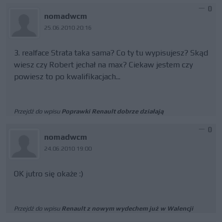
0
nomadwcm
25.06.2010 20:16
3. realface Strata taka sama? Co ty tu wypisujesz? Skąd
wiesz czy Robert jechał na max? Ciekaw jestem czy
powiesz to po kwalifikacjach...
Przejdź do wpisu
Poprawki Renault dobrze działają
0
nomadwcm
24.06.2010 19:00
OK jutro się okaże :)
Przejdź do wpisu
Renault z nowym wydechem już w Walencji