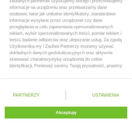
zaufanych partnerów uzyskujemy dostęp i przechowujemy
informacje na urządzeniu oraz przetwarzamy dane
osobowe, takie jak unikalne identyfikatory, standardowe
znaczy miało to być do Lotusa! :P
informacje wysyłane przez urządzenie czy dane
przeglądania w celu zapewniania spersonalizowanych
reklam, wybór spersonalizowanych treści, pomiar reklam i
Przejdź do wpisu
Williams musi jeszcze dużo popracować
treści, badanie odbiorców oraz ulepszanie usług. Za zgodą
Serwis internetowy, z którego korzystasz, używa plików
Użytkownika my i Zaufani Partnerzy możemy używać
cookies. Są to pliki instalowane w urządzeniach
dokładnych danych geolokalizacyjnych oraz aktywnie
końcowych osób korzystających z serwisu, w celu
skanować charakterystykę urządzenia do celów
administrowania serwisem, poprawy jakości
identyfikacji. Ponieważ cenimy Twoją prywatność, prosimy
świadczonych usług w tym dostosowania treści serwisu
o zgodę na korzystanie z tych technologii poprzez
do preferencji użytkownika, utrzymania sesji
kliknięcie „Akceptuję”. Zgoda jest dobrowolna i zawsze
DO
21.08 - 23.08
użytkownika oraz dla celów statystycznych i
możesz ją zmienić/wycofać klikając przycisk ustawień
targetowania behawioralnego reklamy.
GP Holandii
prywatności znajdujący się w lewym dolnym rogu strony
PARTNERZY
Dowiedz się więcej o naszej polityce
USTAWIENIA
. Niektóre rodzaje przetwarzania danych nie wymagają
prywatności
zgody użytkownika, ale masz prawo sprzeciwić się
takiemu przetwarzaniu. Preferencje będą miały
Akceptuję
ZOSTAŁO:
ROZUMIEM
zastosowania tylko na tej witrynie.
Zapoznaj się z poniższymi informacjami, abyś mógł