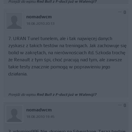
Przejdź do wpisu
Red Bull z F-duct już w Walencji?
0
nomadwcm
18.06.2010 20:13
7. URAN Tunel tunelem, ale i tak najwięcej danych
zyskasz z takich testów na treningach. Jak zachowuje się
bolid w zakrętach, na nierównościach itd. Szkoda trochę
że Renault z tym śpi, choć pracują nad tym, ale zawsze
takie testy znacznie pomogą w poprawieniu jego
działania.
Przejdź do wpisu
Red Bull z F-duct już w Walencji?
0
nomadwcm
18.06.2010 19:45
2. xdomino996 Nie, dopiero na Silverstone. Teraz będzie