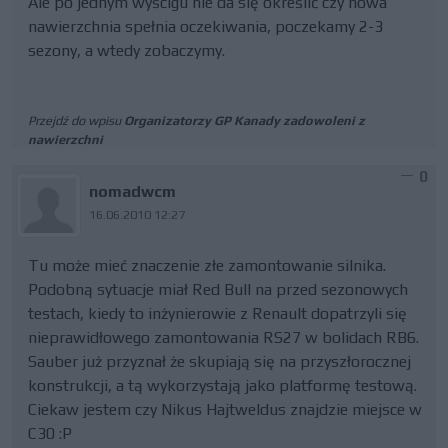
Ale po jednym wyścigu nie da się określić czy nowa
nawierzchnia spełnia oczekiwania, poczekamy 2-3
sezony, a wtedy zobaczymy.
Przejdź do wpisu
Organizatorzy GP Kanady zadowoleni z
nawierzchni
0
nomadwcm
16.06.2010 12:27
Tu może mieć znaczenie złe zamontowanie silnika.
Podobną sytuacje miał Red Bull na przed sezonowych
testach, kiedy to inżynierowie z Renault dopatrzyli się
nieprawidłowego zamontowania RS27 w bolidach RB6.
Sauber już przyznał że skupiają się na przyszłorocznej
konstrukcji, a tą wykorzystają jako platformę testową.
Ciekaw jestem czy Nikus Hajtweldus znajdzie miejsce w
C30 :P