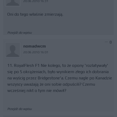
20.06.2010 16:31
Oni do tego właśnie zmierzają.
Przejdź do wpisu
0
nomadwcm
20.06.2010 16:01
11. RoyalFlesh F1 Nie kolego, to że opony 'rozlatywały'
się po 5 okrążeniach, było wynikiem złego ich dobrania
na wyścig przez Bridgestone'a. Czemu nagle po Kanadzie
wszyscy uważają że oni sobie odpuścili? Czemu
wcześniej nikt o tym nie mówił?
Przejdź do wpisu