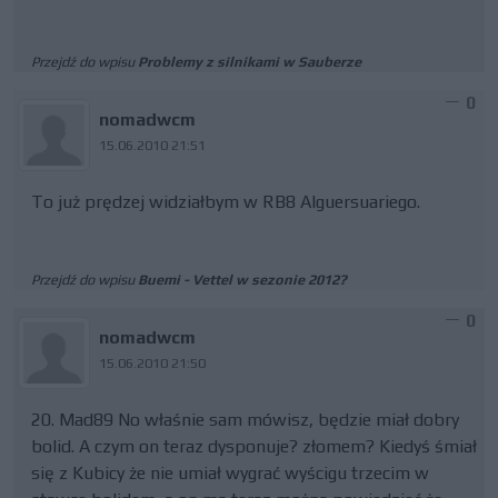
Przejdź do wpisu
Problemy z silnikami w Sauberze
0
nomadwcm
15.06.2010 21:51
To już prędzej widziałbym w RB8 Alguersuariego.
Przejdź do wpisu
Buemi - Vettel w sezonie 2012?
0
nomadwcm
15.06.2010 21:50
20. Mad89 No właśnie sam mówisz, będzie miał dobry
bolid. A czym on teraz dysponuje? złomem? Kiedyś śmiał
się z Kubicy że nie umiał wygrać wyścigu trzecim w