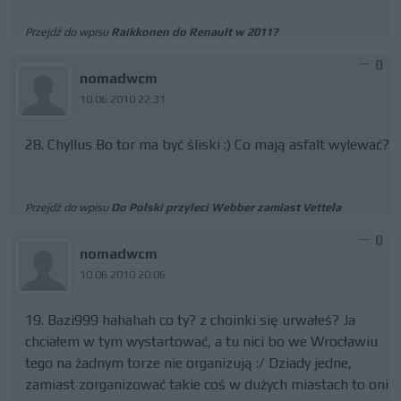
Przejdź do wpisu
Raikkonen do Renault w 2011?
0
nomadwcm
10.06.2010 22:31
28. Chyllus Bo tor ma być śliski :) Co mają asfalt wylewać?
Przejdź do wpisu
Do Polski przyleci Webber zamiast Vettela
0
nomadwcm
10.06.2010 20:06
19. Bazi999 hahahah co ty? z choinki się urwałeś? Ja
chciałem w tym wystartować, a tu nici bo we Wrocławiu
tego na żadnym torze nie organizują :/ Dziady jedne,
zamiast zorganizować takie coś w dużych miastach to oni