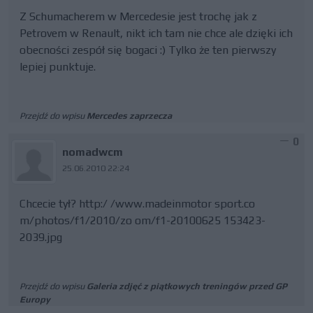
Z Schumacherem w Mercedesie jest trochę jak z
Petrovem w Renault, nikt ich tam nie chce ale dzięki ich
obecności zespół się bogaci :) Tylko że ten pierwszy
lepiej punktuje.
Przejdź do wpisu
Mercedes zaprzecza
0
nomadwcm
25.06.2010 22:24
Chcecie tył? http:/ /www.madeinmotor sport.co
m/photos/f1/2010/zo om/f1-20100625 153423-
2039.jpg
Przejdź do wpisu
Galeria zdjęć z piątkowych treningów przed GP
Europy