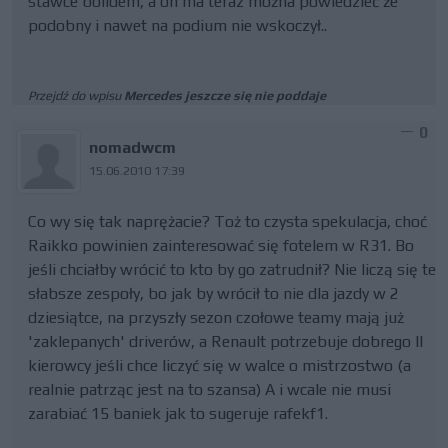
stawce bolidem, a on ma teraz można powiedzieć że
podobny i nawet na podium nie wskoczył..
Przejdź do wpisu
Mercedes jeszcze się nie poddaje
0
nomadwcm
15.06.2010 17:39
Co wy się tak naprężacie? Toż to czysta spekulacja, choć
Raikko powinien zainteresować się fotelem w R31. Bo
jeśli chciałby wrócić to kto by go zatrudnił? Nie liczą się te
słabsze zespoły, bo jak by wrócił to nie dla jazdy w 2
dziesiątce, na przyszły sezon czołowe teamy mają już
'zaklepanych' driverów, a Renault potrzebuje dobrego II
kierowcy jeśli chce liczyć się w walce o mistrzostwo (a
realnie patrząc jest na to szansa) A i wcale nie musi
zarabiać 15 baniek jak to sugeruje rafekf1.