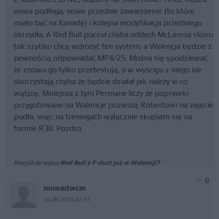
nowa podłoga, nowe przednie zawieszenie (to które
miało być na Kanadę) i kolejna modyfikacja przedniego
skrzydła. A Red Bull poczuł chyba oddech McLarena skoro
tak szybko chcą wdrożyć ten system, a Walencja będzie z
pewnością odpowiadać MP4/25. Można się spodziewać
że znowu go tylko przetestują, a w wyścigu z niego nie
skorzystają chyba że będzie działał jak należy w co
wątpię. Mniejsza z tym Permane liczy że poprawki
przygotowane na Walencje pozwolą Robertowi na zajęcie
pudła, więc na treningach wyłącznie skupiam się na
formie R30. Pozdro.
Przejdź do wpisu
Red Bull z F-duct już w Walencji?
0
nomadwcm
16.06.2010 22:11