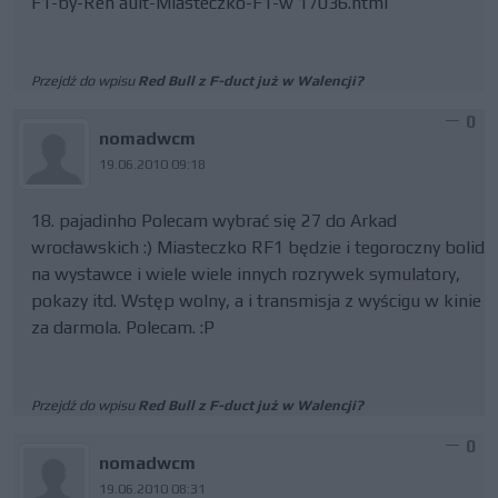
F1-by-Ren ault-Miasteczko-F1-w 17036.html
Przejdź do wpisu
Red Bull z F-duct już w Walencji?
0
nomadwcm
19.06.2010 09:18
18. pajadinho Polecam wybrać się 27 do Arkad
wrocławskich :) Miasteczko RF1 będzie i tegoroczny bolid
na wystawce i wiele wiele innych rozrywek symulatory,
pokazy itd. Wstęp wolny, a i transmisja z wyścigu w kinie
za darmola. Polecam. :P
Przejdź do wpisu
Red Bull z F-duct już w Walencji?
0
nomadwcm
19.06.2010 08:31