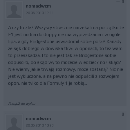
0
nomadwcm
20.06.2010 12:11
A czy to zle? Wszyscy strasznie narzekali na początku że
F1 jest nudna do duppy nie ma wyprzedzania i w ogóle
lipa, a gdy Bridgestone uświadomił sobie po GP Kanady
że sęk dobrego widowiska tkwi w oponach, to też wam
to przeszkadza. I to nie jest tak że Bridgestone sobie
odpuściło, bo skąd wy to możecie wiedzieć? no? skąd?
Nie wiemy jakie trwają rozmowy, może zostaną? Nic nie
jest wykluczone, a na pewno nie odpuścili z rozwojem
opon, nie tylko dla Formuły 1 je robią...
Przejdź do wpisu
0
nomadwcm
20.06.2010 10:23