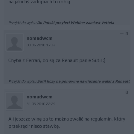
na jakichś zadupiach to robią.
Przejdź do wpisu
Do Polski przyleci Webber zamiast Vettela
0
nomadwcm
03.06.2010 17:32
Chyba z Ferrari, bo są za Renault panie Sutil ;]
Przejdź do wpisu
Sutil liczy na ponowne nawiązanie walki z Renault
0
nomadwcm
31.05.2010 22:29
A i jeszcze winę za to można zwalić na regulamin, który
przekręcił nieco stawkę.