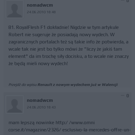
0
nomadwcm
24.06.2010 18:48
81. RoyalFlesh F1 dokładnie! Nigdzie w tym artykule
Robert nie sugeruje że posiadają nowy wydech. W
zagranicznych portalach też są takie info że potwierda, a
wcale tak nie jest bo tylko mówi że "liczy że jakiś tam
element" da im trochę siły docisku, a to wcale nie znaczy
że będą mieli nowy wydech!
Przejdź do wpisu
Renault z nowym wydechem już w Walencji
0
nomadwcm
24.06.2010 18:43
mam lepszą nowinke http:/ /www.omni
corse.it/magazine/2326/ esclusivo-la-mercedes-offre-un-