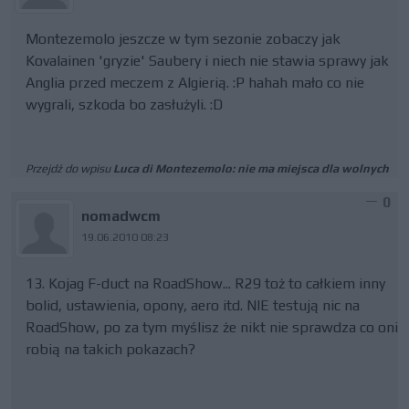
Montezemolo jeszcze w tym sezonie zobaczy jak
Kovalainen 'gryzie' Saubery i niech nie stawia sprawy jak
Anglia przed meczem z Algierią. :P hahah mało co nie
wygrali, szkoda bo zasłużyli. :D
Przejdź do wpisu
Luca di Montezemolo: nie ma miejsca dla wolnych
0
nomadwcm
19.06.2010 08:23
13. Kojag F-duct na RoadShow... R29 toż to całkiem inny
bolid, ustawienia, opony, aero itd. NIE testują nic na
RoadShow, po za tym myślisz że nikt nie sprawdza co oni
robią na takich pokazach?