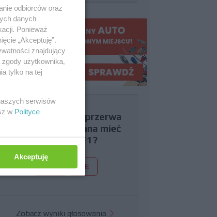
anie odbiorców oraz
nych danych
kacji. Ponieważ
ięcie „Akceptuję”.
ywatności znajdujący
ą zgody użytkownika,
 tylko na tej
 naszych serwisów
esz w
Polityce
Czy uważasz, że przerwa
wakacyjna powinna mieć
miejsce w F1?
Akceptuję
TAK
NIE
Zobacz wyniki głosowania