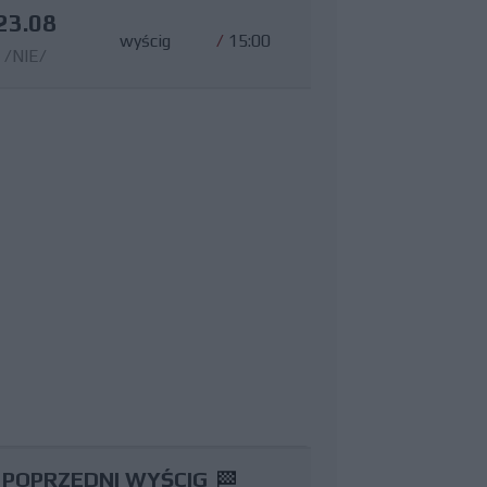
23.08
wyścig
/
15:00
/NIE/
POPRZEDNI WYŚCIG