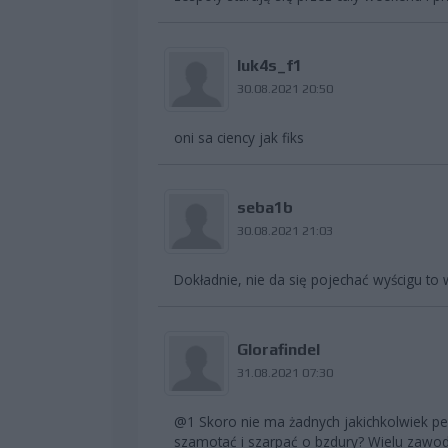
luk4s_f1
30.08.2021 20:50
oni sa ciency jak fiks
seba1b
30.08.2021 21:03
Dokładnie, nie da się pojechać wyścigu to 
Glorafindel
31.08.2021 07:30
@1 Skoro nie ma żadnych jakichkolwiek per
szamotać i szarpać o bzdury? Wielu zawod