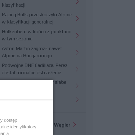
klasyfikacji
Racing Bulls przeskoczyło Alpine
w klasyfikacji generalnej
Hulkenberg w końcu z punktami
w tym sezonie
Aston Martin zagroził nawet
Alpine na Hungaroringu
Podwójne DNF Cadillaca. Perez
dostał formalne ostrzeżenie
Hungaroring potwierdził słabe
strony Williamsa
Trudny wyścig Haasa
y dostęp i
Więcej informacji o
GP Węgier
lne identyfikatory,
iania