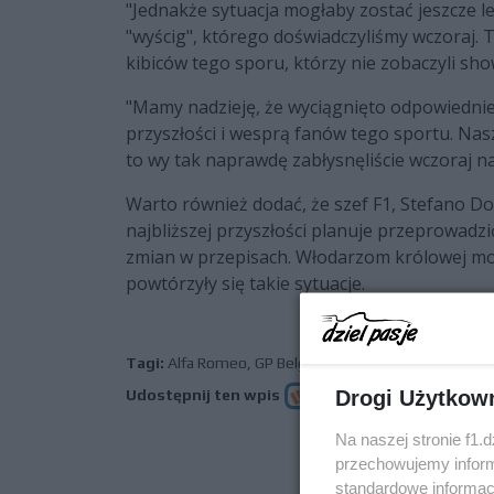
"Jednakże sytuacja mogłaby zostać jeszcze le
"wyścig", którego doświadczyliśmy wczoraj. Ta
kibiców tego sporu, którzy nie zobaczyli show,
"Mamy nadzieję, że wyciągnięto odpowiednie 
przyszłości i wesprą fanów tego sportu. Nas
to wy tak naprawdę zabłysnęliście wczoraj na
Warto również dodać, że szef F1, Stefano Do
najbliższej przyszłości planuje przeprowadz
zmian w przepisach. Włodarzom królowej mot
powtórzyły się takie sytuacje.
Tagi:
Alfa Romeo
,
GP Belgii
Drogi Użytkow
Udostępnij ten wpis
Na naszej stronie f1.
przechowujemy informa
poprz
standardowe informac