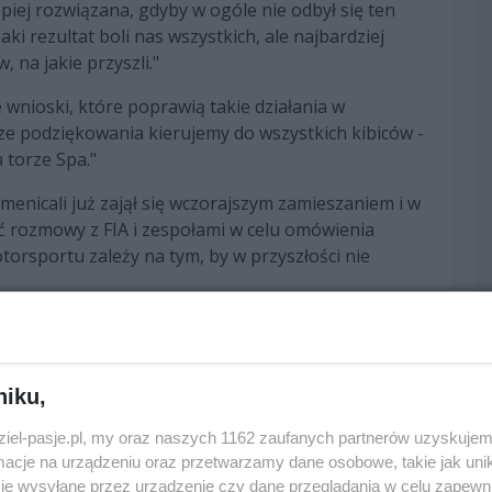
piej rozwiązana, gdyby w ogóle nie odbył się ten
ki rezultat boli nas wszystkich, ale najbardziej
 na jakie przyszli."
wnioski, które poprawią takie działania w
ze podziękowania kierujemy do wszystkich kibiców -
 torze Spa."
menicali już zajął się wczorajszym zamieszaniem i w
ić rozmowy z FIA i zespołami w celu omówienia
orsportu zależy na tym, by w przyszłości nie
niku,
dziel-pasje.pl, my oraz naszych 1162 zaufanych partnerów uzyskujem
cje na urządzeniu oraz przetwarzamy dane osobowe, takie jak unika
edni
następny
je wysyłane przez urządzenie czy dane przeglądania w celu zapewn