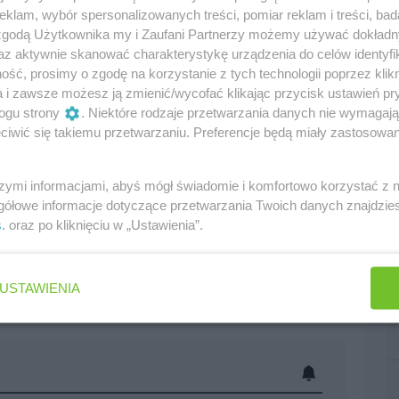
klam, wybór spersonalizowanych treści, pomiar reklam i treści, bad
 zgodą Użytkownika my i Zaufani Partnerzy możemy używać dokład
az aktywnie skanować charakterystykę urządzenia do celów identyfi
ść, prosimy o zgodę na korzystanie z tych technologii poprzez klikn
a i zawsze możesz ją zmienić/wycofać klikając przycisk ustawień pr
ogu strony
. Niektóre rodzaje przetwarzania danych nie wymagaj
iwić się takiemu przetwarzaniu. Preferencje będą miały zastosowania
szymi informacjami, abyś mógł świadomie i komfortowo korzystać z
gółowe informacje dotyczące przetwarzania Twoich danych znajdzi
s
. oraz po kliknięciu w „Ustawienia”.
USTAWIENIA