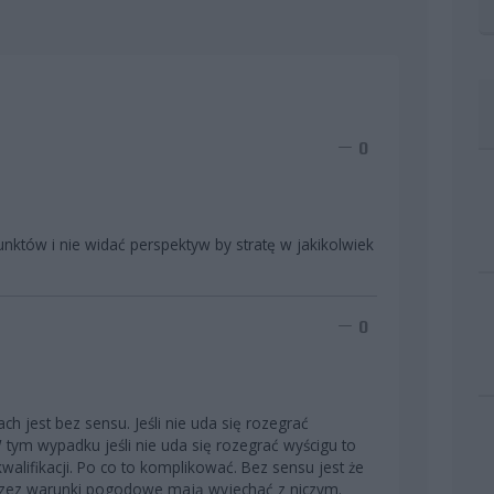
0
punktów i nie widać perspektyw by stratę w jakikolwiek
0
h jest bez sensu. Jeśli nie uda się rozegrać
. W tym wypadku jeśli nie uda się rozegrać wyścigu to
lifikacji. Po co to komplikować. Bez sensu jest że
 przez warunki pogodowe mają wyjechać z niczym.