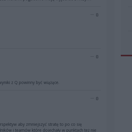
0
0
wyniki z Q powinny być wiążące.
0
spektyw aby zmniejszyć stratę to po co się
ników i teamów które dojechały w punktach też nie