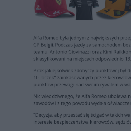
Alfa Romeo była jednym z największych przeg
GP Belgii. Podczas jazdy za samochodem be
teamu, Antonio Giovinazzi oraz Kimi Raikkone
sklasyfikowani na miejscach odpowiednio 13. 
Brak jakiejkolwiek zdobyczy punktowej był d
10 "oczek" zainkasowanych przez kierowców 
punktów przewagi nad swoim rywalem w walce
Nic więc dziwnego, że Alfa Romeo ubolewa 
zawodów i z tego powodu wydała oświadczen
"Decyzja, aby przestać się ścigać w takich w
interesie bezpieczeństwa kierowców, sędzió