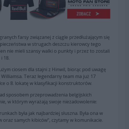
ranych farsy związanej z ciągle przedłużającym się
zpieczeństwa w strugach deszczu kierowcy tego
n nie mieli szansy walki o punkty i przez to zostali
i 18.
użym ciosem dla stajni z Hinwil, biorąc pod uwagę
Williamsa. Teraz legendarny team ma już 17
 o 8. lokatę w klasyfikacji konstruktorów.
nad sposobem przeprowadzenia belgijskich
ie, w którym wyrażają swoje niezadowolenie:
arunkach była jak najbardziej słuszna. Była ona w
w oraz samych kibiców", czytamy w komunikacie.