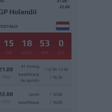
DO
21.08 -
23.08
GP Holandii
ZOSTAŁO:
15
18
52
59
DNI
GODZ
MIN
SEK
#1 trening
21.08
/
12:30-13:30
kwalifikacje
/PIĄ/
/
16:30
do sprintu
22.08
sprint
/
12:00
/SOB/
kwalifikacje
/
16:00