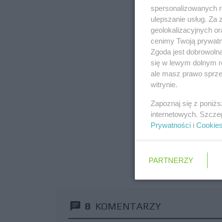
spersonalizowanych re
ulepszanie usług. Za
geolokalizacyjnych or
cenimy Twoją prywatno
Zgoda jest dobrowoln
się w lewym dolnym r
ale masz prawo sprzec
witrynie.
Zapoznaj się z poniż
internetowych. Szcze
Prywatności
i
Cookie
PARTNERZY
8
KOMENTARZY