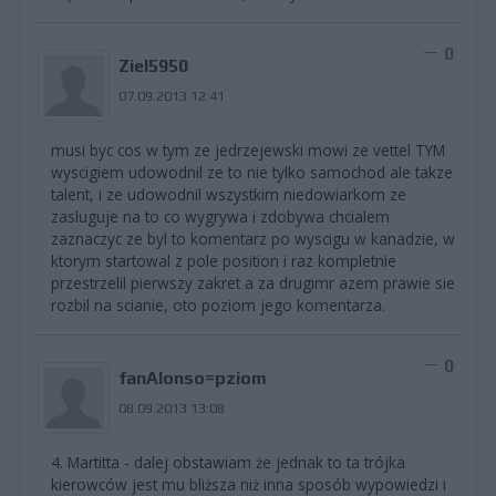
0
Ziel5950
07.09.2013 12:41
musi byc cos w tym ze jedrzejewski mowi ze vettel TYM
wyscigiem udowodnil ze to nie tylko samochod ale takze
talent, i ze udowodnil wszystkim niedowiarkom ze
zasluguje na to co wygrywa i zdobywa chcialem
zaznaczyc ze byl to komentarz po wyscigu w kanadzie, w
ktorym startowal z pole position i raz kompletnie
przestrzelil pierwszy zakret a za drugimr azem prawie sie
rozbil na scianie, oto poziom jego komentarza.
0
fanAlonso=pziom
08.09.2013 13:08
4. Martitta - dalej obstawiam że jednak to ta trójka
kierowców jest mu bliższa niż inna sposób wypowiedzi i