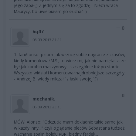
jego zapał ;) Z jednym się za to zgodzę - Niech wraca
Maurycy, bo uwielbiałam go słuchać ;)
0
6q47
06.09.2013 21:21
1. fanAlonso=pziom Jak wrzucę sobie nagranie z czasów,
kiedy komentował M.S., to wierz mi, jak nie pamiętasz, ze
był jak karabin maszynowy... szczególnie tuż po starcie.
Wszystko widział i komentował najdrobniejsze szczegóły
- Andrzej B. wtedy milczał "z łaski swojej":))
0
mechanik.
06.09.2013 23:13
MÓWI Alonso: "Odczucia mam dokładnie takie same jak
w każdy inny..." czyli oglądanie pleców Sebastiana tudzież
wąchanie spalin bolidu RBR, biedny ferdek...