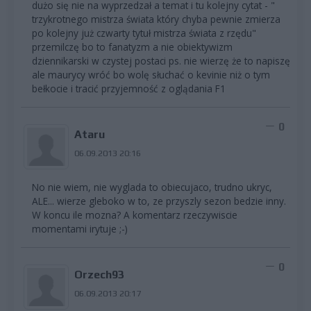
dużo się nie na wyprzedzał a temat i tu kolejny cytat - "
trzykrotnego mistrza świata który chyba pewnie zmierza
po kolejny już czwarty tytuł mistrza świata z rzędu"
przemilczę bo to fanatyzm a nie obiektywizm
dziennikarski w czystej postaci ps. nie wierzę że to napiszę
ale maurycy wróć bo wolę słuchać o kevinie niż o tym
bełkocie i tracić przyjemność z oglądania F1
0
Ataru
06.09.2013 20:16
No nie wiem, nie wyglada to obiecujaco, trudno ukryc,
ALE... wierze gleboko w to, ze przyszly sezon bedzie inny.
W koncu ile mozna? A komentarz rzeczywiscie
momentami irytuje ;-)
0
Orzech93
06.09.2013 20:17