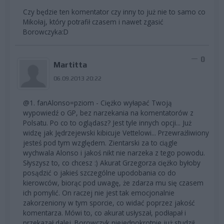
Czy będzie ten komentator czy inny to już nie to samo co
Mikołaj, który potrafił czasem i nawet zgasić
Borowczyka:D
0
Martitta
06.09.2013 20:22
@1. fanAlonso=pziom - Ciężko wyłapać Twoją
wypowiedź o GP, bez narzekania na komentatorów z
Polsatu. Po co to oglądasz? Jest tyle innych opcji... Już
widzę jak Jędrzejewski kibicuje Vettelowi... Przewrażliwiony
jesteś pod tym względem. Zientarski za to ciągle
wychwala Alonso i jakoś nikt nie narzeka z tego powodu.
Słyszysz to, co chcesz :) Akurat Grzegorza ciężko byłoby
posądzić o jakieś szczególne upodobania co do
kierowców, biorąc pod uwagę, że zdarza mu się czasem
ich pomylić. On raczej nie jest tak emocjonalnie
zakorzeniony w tym sporcie, co widać poprzez jakość
komentarza. Mówi to, co akurat usłyszał, podłapał i
przekazał dalej. Borowczyk niejednokrotnie już studził