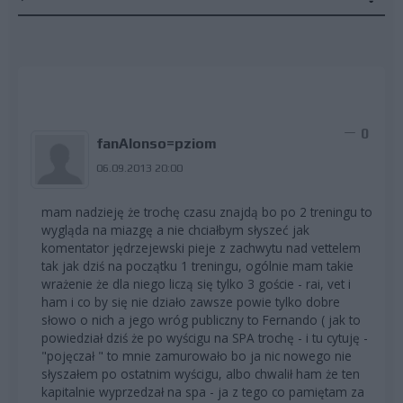
0
fanAlonso=pziom
06.09.2013 20:00
mam nadzieję że trochę czasu znajdą bo po 2 treningu to
wygląda na miazgę a nie chciałbym słyszeć jak
komentator jędrzejewski pieje z zachwytu nad vettelem
tak jak dziś na początku 1 treningu, ogólnie mam takie
wrażenie że dla niego liczą się tylko 3 goście - rai, vet i
ham i co by się nie działo zawsze powie tylko dobre
słowo o nich a jego wróg publiczny to Fernando ( jak to
powiedział dziś że po wyścigu na SPA trochę - i tu cytuję -
"pojęczał " to mnie zamurowało bo ja nic nowego nie
słyszałem po ostatnim wyścigu, albo chwalił ham że ten
kapitalnie wyprzedzał na spa - ja z tego co pamiętam za