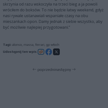
skrzynia od razu wskoczyła na trzeci bieg a ja powoli
wróciłem do boksów. To nie będzie łatwy weekend, gdyż
nasi rywale ustanawiali wspaniałe czasy na obu
mieszankach opon. Damy jednak z siebie wszystko, aby
być możliwie najlepiej przygotowani.”
Tagi:
alonso
,
massa
,
ferrari
,
gp włoch
Udostępnij ten wpis
poprzedni
następny