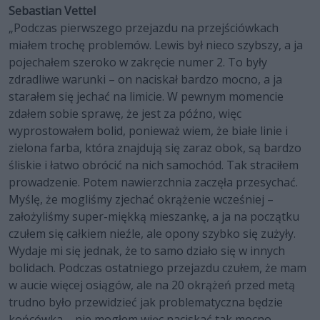
Sebastian Vettel
„Podczas pierwszego przejazdu na przejściówkach
miałem trochę problemów. Lewis był nieco szybszy, a ja
pojechałem szeroko w zakręcie numer 2. To były
zdradliwe warunki – on naciskał bardzo mocno, a ja
starałem się jechać na limicie. W pewnym momencie
zdałem sobie sprawę, że jest za późno, więc
wyprostowałem bolid, ponieważ wiem, że białe linie i
zielona farba, która znajdują się zaraz obok, są bardzo
śliskie i łatwo obrócić na nich samochód. Tak straciłem
prowadzenie. Potem nawierzchnia zaczęła przesychać.
Myślę, że mogliśmy zjechać okrążenie wcześniej –
założyliśmy super-miękką mieszankę, a ja na początku
czułem się całkiem nieźle, ale opony szybko się zużyły.
Wydaje mi się jednak, że to samo działo się w innych
bolidach. Podczas ostatniego przejazdu czułem, że mam
w aucie więcej osiągów, ale na 20 okrążeń przed metą
trudno było przewidzieć jak problematyczna będzie
końcówka – nie mogłem więc naciskać tak mocno,