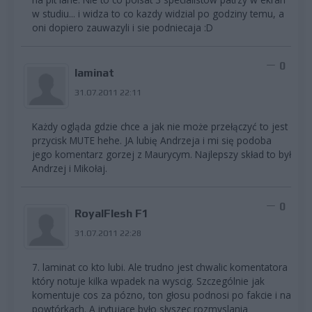
w studiu... i widza to co kazdy widzial po godziny temu, a
oni dopiero zauwazyli i sie podniecaja :D
0
laminat
31.07.2011 22:11
Każdy ogląda gdzie chce a jak nie może przełączyć to jest
przycisk MUTE hehe. JA lubię Andrzeja i mi się podoba
jego komentarz gorzej z Maurycym. Najlepszy skład to był
Andrzej i Mikołaj.
0
RoyalFlesh F1
31.07.2011 22:28
7. laminat co kto lubi. Ale trudno jest chwalic komentatora
który notuje kilka wpadek na wyscig. Szczególnie jak
komentuje cos za pózno, ton głosu podnosi po fakcie i na
powtórkach. A irytujace było słyszec rozmyslania