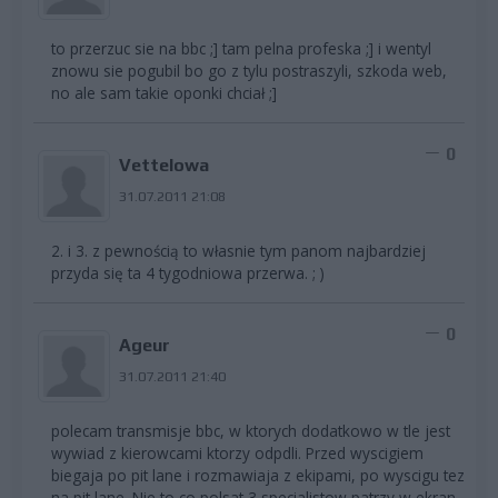
to przerzuc sie na bbc ;] tam pelna profeska ;] i wentyl
znowu sie pogubil bo go z tylu postraszyli, szkoda web,
no ale sam takie oponki chciał ;]
0
Vettelowa
31.07.2011 21:08
2. i 3. z pewnością to własnie tym panom najbardziej
przyda się ta 4 tygodniowa przerwa. ; )
0
Ageur
31.07.2011 21:40
polecam transmisje bbc, w ktorych dodatkowo w tle jest
wywiad z kierowcami ktorzy odpdli. Przed wyscigiem
biegaja po pit lane i rozmawiaja z ekipami, po wyscigu tez
na pit lane. Nie to co polsat 3 specialistow patrzy w ekran