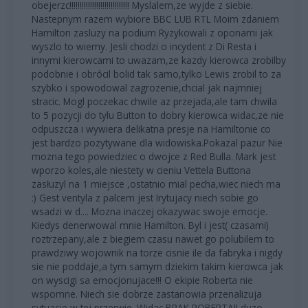
obejerzc!!!!!!!!!!!!!!!!!!!!!!!!!!!!! Myslalem,ze wyjde z siebie.
Nastepnym razem wybiore BBC LUB RTL Moim zdaniem
Hamilton zasluzy na podium Ryzykowali z oponami jak
wyszlo to wiemy. Jesli chodzi o incydent z Di Resta i
innymi kierowcami to uwazam,ze kazdy kierowca zrobilby
podobnie i obrócil bolid tak samo,tylko Lewis zrobil to za
szybko i spowodowal zagrozenie,chcial jak najmniej
stracic. Mogl poczekac chwile az przejada,ale tam chwila
to 5 pozycji do tylu Button to dobry kierowca widac,ze nie
odpuszcza i wywiera delikatna presje na Hamiltonie co
jest bardzo pozytywane dla widowiska.Pokazal pazur Nie
mozna tego powiedziec o dwojce z Red Bulla. Mark jest
wporzo koles,ale niestety w cieniu Vettela Buttona
zasłuzyl na 1 miejsce ,ostatnio mial pecha,wiec niech ma
:) Gest ventyla z palcem jest Irytujacy niech sobie go
wsadzi w d.... Mozna inaczej okazywac swoje emocje.
Kiedys denerwowal mnie Hamilton. Byl i jest( czasami)
roztrzepany,ale z biegiem czasu nawet go polubilem to
prawdziwy wojownik na torze cisnie ile da fabryka i nigdy
sie nie poddaje,a tym samym dziekim takim kierowca jak
on wyscigi sa emocjonujace!!! O ekipie Roberta nie
wspomne. Niech sie dobrze zastanowia przenalizuja
sytuacje w tej przerwie. Widac,BRAK ROBERTA!! duzo