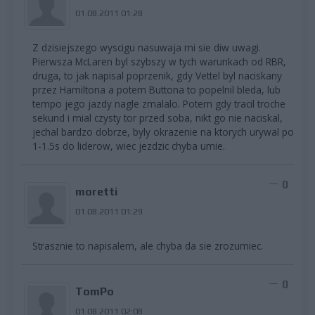
01.08.2011 01:28
Z dzisiejszego wyscigu nasuwaja mi sie diw uwagi.
Pierwsza McLaren byl szybszy w tych warunkach od RBR,
druga, to jak napisal poprzenik, gdy Vettel byl naciskany
przez Hamiltona a potem Buttona to popelnil bleda, lub
tempo jego jazdy nagle zmalalo. Potem gdy tracil troche
sekund i mial czysty tor przed soba, nikt go nie naciskal,
jechal bardzo dobrze, byly okrazenie na ktorych urywal po
1-1.5s do liderow, wiec jezdzic chyba umie.
0
moretti
01.08.2011 01:29
Strasznie to napisalem, ale chyba da sie zrozumiec.
0
TomPo
01.08.2011 02:08