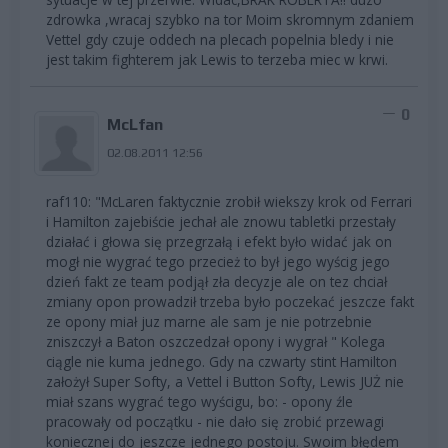
zdrowka ,wracaj szybko na tor Moim skromnym zdaniem
Vettel gdy czuje oddech na plecach popelnia bledy i nie
jest takim fighterem jak Lewis to terzeba miec w krwi.
0
McLfan
02.08.2011 12:56
raf110: "McLaren faktycznie zrobił wiekszy krok od Ferrari
i Hamilton zajebiście jechał ale znowu tabletki przestały
działać i głowa się przegrzałą i efekt było widać jak on
mogł nie wygrać tego przecież to był jego wyścig jego
dzień fakt ze team podjął zła decyzje ale on tez chciał
zmiany opon prowadził trzeba było poczekać jeszcze fakt
ze opony miał juz marne ale sam je nie potrzebnie
zniszczył a Baton oszczedzał opony i wygrał " Kolega
ciągle nie kuma jednego. Gdy na czwarty stint Hamilton
założył Super Softy, a Vettel i Button Softy, Lewis JUŻ nie
miał szans wygrać tego wyścigu, bo: - opony źle
pracowały od początku - nie dało się zrobić przewagi
koniecznej do jeszcze jednego postoju. Swoim błędem