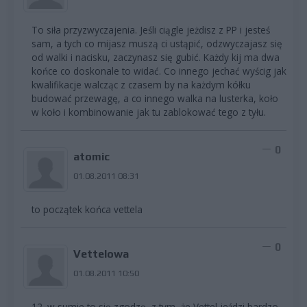
To siła przyzwyczajenia. Jeśli ciągle jeżdisz z PP i jesteś
sam, a tych co mijasz muszą ci ustąpić, odzwyczajasz się
od walki i nacisku, zaczynasz się gubić. Każdy kij ma dwa
końce co doskonale to widać. Co innego jechać wyścig jak
kwalifikacje walcząc z czasem by na każdym kółku
budować przewagę, a co innego walka na lusterka, koło
w koło i kombinowanie jak tu zablokować tego z tyłu.
0
atomic
01.08.2011 08:31
to początek końca vettela
0
Vettelowa
01.08.2011 10:50
12. w sumie to się zgodzę, z tym, że Vettel jeździ bardzo