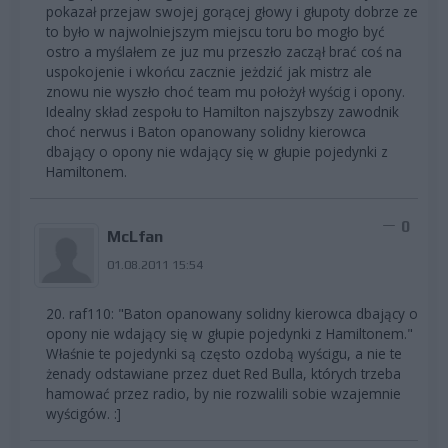
pokazał przejaw swojej gorącej głowy i głupoty dobrze ze
to było w najwolniejszym miejscu toru bo mogło być
ostro a myślałem ze juz mu przeszło zaczął brać coś na
uspokojenie i wkońcu zacznie jeżdzić jak mistrz ale
znowu nie wyszło choć team mu położył wyścig i opony.
Idealny skład zespołu to Hamilton najszybszy zawodnik
choć nerwus i Baton opanowany solidny kierowca
dbający o opony nie wdający się w głupie pojedynki z
Hamiltonem.
0
McLfan
01.08.2011 15:54
20. raf110: "Baton opanowany solidny kierowca dbający o
opony nie wdający się w głupie pojedynki z Hamiltonem."
Właśnie te pojedynki są często ozdobą wyścigu, a nie te
żenady odstawiane przez duet Red Bulla, których trzeba
hamować przez radio, by nie rozwalili sobie wzajemnie
wyścigów. :]