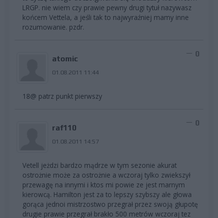
LRGP. nie wiem czy prawie pewny drugi tytuł nazywasz
końcem Vettela, a jeśli tak to najwyraźniej mamy inne
rozumowanie. pzdr.
0
atomic
01.08.2011 11:44
18@ patrz punkt pierwszy
0
raf110
01.08.2011 14:57
Vetell jeżdzi bardzo mądrze w tym sezonie akurat
ostrożnie może za ostrożnie a wczoraj tylko zwiekszył
przewagę na innymi i ktos mi powie ze jest marnym
kierowcą. Hamilton jest za to lepszy szybszy ale głowa
gorąca jednoi mistrzostwo przegrał przez swoją głupotę
drugie prawie przegrał brakło 500 metrów wczoraj tez