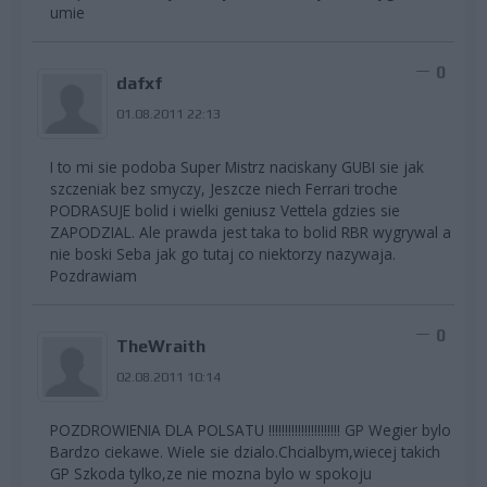
umie
0
dafxf
01.08.2011 22:13
I to mi sie podoba Super Mistrz naciskany GUBI sie jak
szczeniak bez smyczy, Jeszcze niech Ferrari troche
PODRASUJE bolid i wielki geniusz Vettela gdzies sie
ZAPODZIAL. Ale prawda jest taka to bolid RBR wygrywal a
nie boski Seba jak go tutaj co niektorzy nazywaja.
Pozdrawiam
0
TheWraith
02.08.2011 10:14
POZDROWIENIA DLA POLSATU !!!!!!!!!!!!!!!!!!!!!! GP Wegier bylo
Bardzo ciekawe. Wiele sie dzialo.Chcialbym,wiecej takich
GP Szkoda tylko,ze nie mozna bylo w spokoju