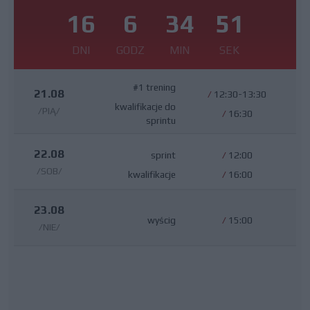
16
6
34
50
DNI
GODZ
MIN
SEK
#1 trening
21.08
/
12:30-13:30
kwalifikacje do
/PIĄ/
/
16:30
sprintu
22.08
sprint
/
12:00
/SOB/
kwalifikacje
/
16:00
23.08
wyścig
/
15:00
/NIE/