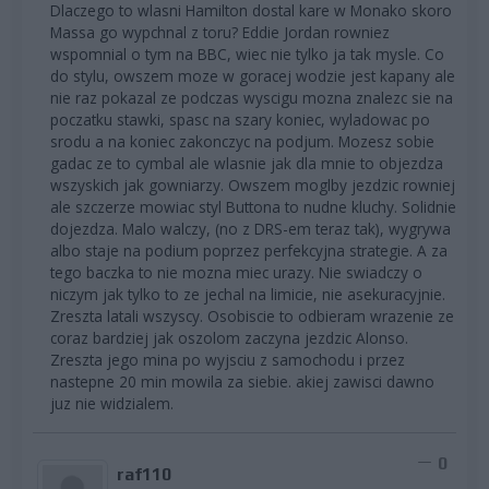
Dlaczego to wlasni Hamilton dostal kare w Monako skoro
Massa go wypchnal z toru? Eddie Jordan rowniez
wspomnial o tym na BBC, wiec nie tylko ja tak mysle. Co
do stylu, owszem moze w goracej wodzie jest kapany ale
nie raz pokazal ze podczas wyscigu mozna znalezc sie na
poczatku stawki, spasc na szary koniec, wyladowac po
srodu a na koniec zakonczyc na podjum. Mozesz sobie
gadac ze to cymbal ale wlasnie jak dla mnie to objezdza
wszyskich jak gowniarzy. Owszem moglby jezdzic rowniej
ale szczerze mowiac styl Buttona to nudne kluchy. Solidnie
dojezdza. Malo walczy, (no z DRS-em teraz tak), wygrywa
albo staje na podium poprzez perfekcyjna strategie. A za
tego baczka to nie mozna miec urazy. Nie swiadczy o
niczym jak tylko to ze jechal na limicie, nie asekuracyjnie.
Zreszta latali wszyscy. Osobiscie to odbieram wrazenie ze
coraz bardziej jak oszolom zaczyna jezdzic Alonso.
Zreszta jego mina po wyjsciu z samochodu i przez
nastepne 20 min mowila za siebie. akiej zawisci dawno
juz nie widzialem.
0
raf110