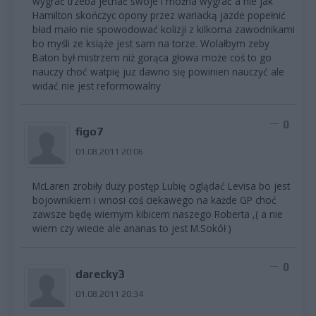
wygrać trzeba jechać swoje i można wygrać a nie jak
Hamilton skończyc opony przez wariacką jazde popełnić
bład mało nie spowodować kolizji z kilkoma zawodnikami
bo myśli ze książe jest sam na torze. Wolałbym zeby
Baton był mistrzem niż gorąca głowa może coś to go
nauczy choć watpię juz dawno się powinien nauczyć ale
widać nie jest reformowalny
0
figo7
01.08.2011 20:06
McLaren zrobiły duży postęp Lubię oglądać Levisa bo jest
bojownikiem i wnosi coś ciekawego na każde GP choć
zawsze będę wiernym kibicem naszego Roberta ,( a nie
wiem czy wiecie ale ananas to jest M.Sokół )
0
darecky3
01.08.2011 20:34