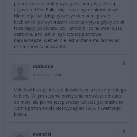
pojechał bardzo dobry wyścig, McLareny były dzisiaj
szybsze od Red Bulla, więc ciężko było z nimi walczyć.
Niemiec jechał dziś przyzwoitym tempem, prawie
bezbłędnie (już wyobrażam sobie tę krytykę gdyby zrobił
takie błędy jak Alonso, czy Hamilton) i co najważniejsze
ostrożnie, a to jest w jego sytuacji punktowej
najważniejsze. Webber nie jest w stanie mu dorównać i
dzisiaj znów to udowodnił.
0
dddudus
31.07.2011 22:40
Vettelowi brakuje troszke doświadczenia i pokory dlatego
te błedy. W tym sezonie praktycznie prowadzil od startu
do mety, ale jak nie jest pierwszy lub ktos go naciska to
juz nie potrafi sie skupic i wyciagnac 100% z świetnego
bolidu.
0
moretti