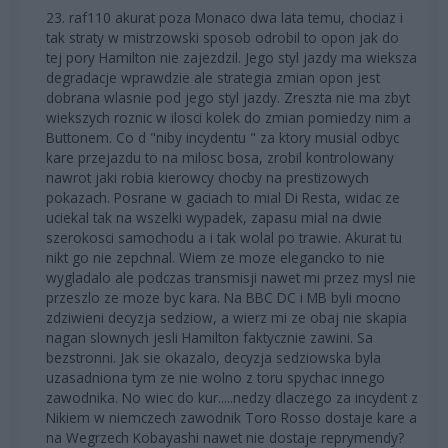
23. raf110 akurat poza Monaco dwa lata temu, chociaz i
tak straty w mistrzowski sposob odrobil to opon jak do
tej pory Hamilton nie zajezdzil. Jego styl jazdy ma wieksza
degradacje wprawdzie ale strategia zmian opon jest
dobrana wlasnie pod jego styl jazdy. Zreszta nie ma zbyt
wiekszych roznic w ilosci kolek do zmian pomiedzy nim a
Buttonem. Co d "niby incydentu " za ktory musial odbyc
kare przejazdu to na milosc bosa, zrobil kontrolowany
nawrot jaki robia kierowcy chocby na prestizowych
pokazach. Posrane w gaciach to mial Di Resta, widac ze
uciekal tak na wszelki wypadek, zapasu mial na dwie
szerokosci samochodu a i tak wolal po trawie. Akurat tu
nikt go nie zepchnal. Wiem ze moze elegancko to nie
wygladalo ale podczas transmisji nawet mi przez mysl nie
przeszlo ze moze byc kara. Na BBC DC i MB byli mocno
zdziwieni decyzja sedziow, a wierz mi ze obaj nie skapia
nagan slownych jesli Hamilton faktycznie zawini. Sa
bezstronni. Jak sie okazalo, decyzja sedziowska byla
uzasadniona tym ze nie wolno z toru spychac innego
zawodnika. No wiec do kur.....nedzy dlaczego za incydent z
Nikiem w niemczech zawodnik Toro Rosso dostaje kare a
na Wegrzech Kobayashi nawet nie dostaje reprymendy?