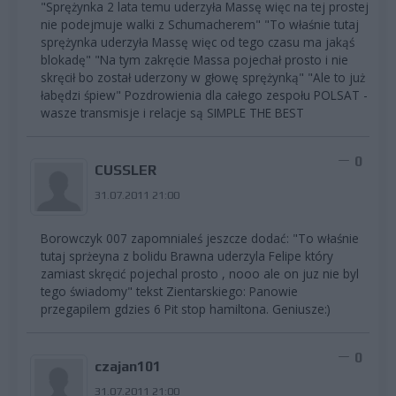
"Sprężynka 2 lata temu uderzyła Massę więc na tej prostej
nie podejmuje walki z Schumacherem" "To właśnie tutaj
sprężynka uderzyła Massę więc od tego czasu ma jakąś
blokadę" "Na tym zakręcie Massa pojechał prosto i nie
skręcił bo został uderzony w głowę sprężynką" "Ale to już
łabędzi śpiew" Pozdrowienia dla całego zespołu POLSAT -
wasze transmisje i relacje są SIMPLE THE BEST
0
CUSSLER
31.07.2011 21:00
Borowczyk 007 zapomnialeś jeszcze dodać: "To właśnie
tutaj sprżeyna z bolidu Brawna uderzyla Felipe który
zamiast skręcić pojechal prosto , nooo ale on juz nie byl
tego świadomy" tekst Zientarskiego: Panowie
przegapilem gdzies 6 Pit stop hamiltona. Geniusze:)
0
czajan101
31.07.2011 21:00