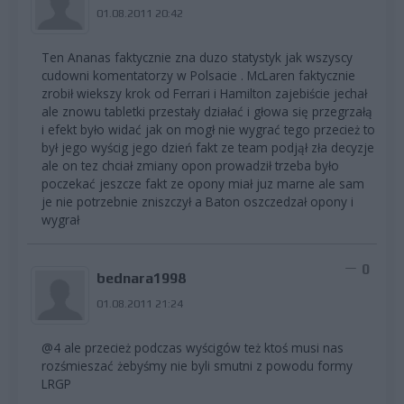
01.08.2011 20:42
Ten Ananas faktycznie zna duzo statystyk jak wszyscy
cudowni komentatorzy w Polsacie . McLaren faktycznie
zrobił wiekszy krok od Ferrari i Hamilton zajebiście jechał
ale znowu tabletki przestały działać i głowa się przegrzałą
i efekt było widać jak on mogł nie wygrać tego przecież to
był jego wyścig jego dzień fakt ze team podjął zła decyzje
ale on tez chciał zmiany opon prowadził trzeba było
poczekać jeszcze fakt ze opony miał juz marne ale sam
je nie potrzebnie zniszczył a Baton oszczedzał opony i
wygrał
0
bednara1998
01.08.2011 21:24
@4 ale przecież podczas wyścigów też ktoś musi nas
rozśmieszać żebyśmy nie byli smutni z powodu formy
LRGP