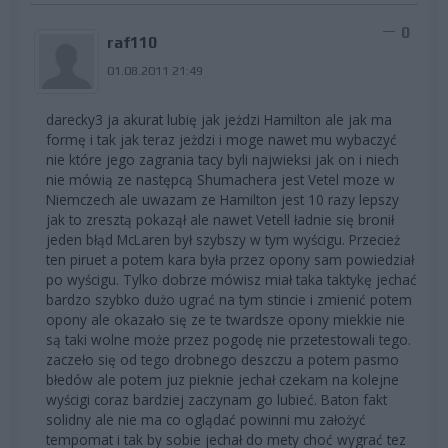
0
raf110
01.08.2011 21:49
darecky3 ja akurat lubię jak jeżdzi Hamilton ale jak ma
formę i tak jak teraz jeżdzi i moge nawet mu wybaczyć
nie które jego zagrania tacy byli najwieksi jak on i niech
nie mówią ze następcą Shumachera jest Vetel moze w
Niemczech ale uwazam ze Hamilton jest 10 razy lepszy
jak to zresztą pokazął ale nawet Vetell ładnie się bronił
jeden błąd McLaren był szybszy w tym wyścigu. Przecież
ten piruet a potem kara była przez opony sam powiedział
po wyścigu. Tylko dobrze mówisz miał taka taktykę jechać
bardzo szybko dużo ugrać na tym stincie i zmienić potem
opony ale okazało się ze te twardsze opony miekkie nie
są taki wolne może przez pogodę nie przetestowali tego.
zaczeło się od tego drobnego deszczu a potem pasmo
błedów ale potem juz pieknie jechał czekam na kolejne
wyścigi coraz bardziej zaczynam go lubieć. Baton fakt
solidny ale nie ma co oglądać powinni mu założyć
tempomat i tak by sobie jechał do mety choć wygrać tez