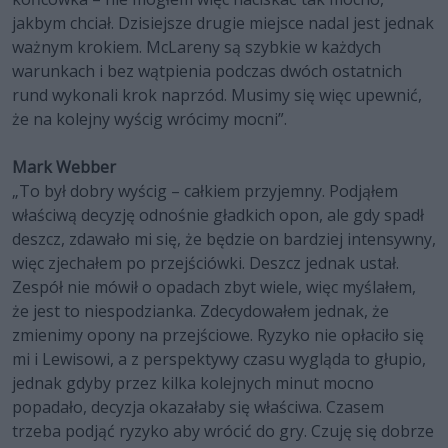
jakbym chciał. Dzisiejsze drugie miejsce nadal jest jednak
ważnym krokiem. McLareny są szybkie w każdych
warunkach i bez wątpienia podczas dwóch ostatnich
rund wykonali krok naprzód. Musimy się więc upewnić,
że na kolejny wyścig wrócimy mocni”.
Mark Webber
„To był dobry wyścig – całkiem przyjemny. Podjąłem
właściwą decyzję odnośnie gładkich opon, ale gdy spadł
deszcz, zdawało mi się, że będzie on bardziej intensywny,
więc zjechałem po przejściówki. Deszcz jednak ustał.
Zespół nie mówił o opadach zbyt wiele, więc myślałem,
że jest to niespodzianka. Zdecydowałem jednak, że
zmienimy opony na przejściowe. Ryzyko nie opłaciło się
mi i Lewisowi, a z perspektywy czasu wygląda to głupio,
jednak gdyby przez kilka kolejnych minut mocno
popadało, decyzja okazałaby się właściwa. Czasem
trzeba podjąć ryzyko aby wrócić do gry. Czuję się dobrze