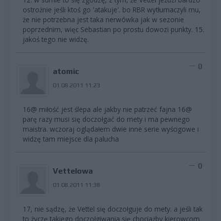
ostrożnie jeśli ktoś go 'atakuje'. bo RBR wytłumaczyli mu,
że nie potrzebna jest taka nerwówka jak w sezonie
poprzednim, więc Sebastian po prostu dowozi punkty. 15.
jakoś tego nie widzę.
0
atomic
01.08.2011 11:23
16@ miłość jest ślepa ale jakby nie patrzeć fajna 16@
parę razy musi się doczołgać do mety i ma pewnego
maistra. wczoraj oglądałem dwie inne serie wyścigowe i
widzę tam miejsce dla palucha
0
Vettelowa
01.08.2011 11:38
17, nie sądzę, że Vettel się doczołguje do mety. a jeśli tak
to życzę takiego doczołgiwania się chociażby kierowcom