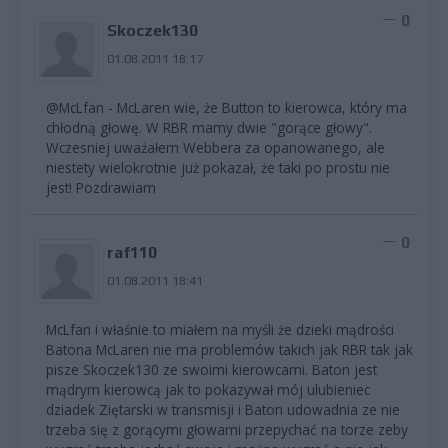
0
Skoczek130
01.08.2011 18:17
@McLfan - McLaren wie, że Button to kierowca, który ma
chłodną głowę. W RBR mamy dwie "gorące głowy".
Wczesniej uważałem Webbera za opanowanego, ale
niestety wielokrotnie już pokazał, że taki po prostu nie
jest! Pozdrawiam
0
raf110
01.08.2011 18:41
McLfan i właśnie to miałem na myśli że dzieki mądrości
Batona McLaren nie ma problemów takich jak RBR tak jak
pisze Skoczek130 ze swoimi kierowcami. Baton jest
mądrym kierowcą jak to pokazywał mój ulubieniec
dziadek Ziętarski w transmisji i Baton udowadnia ze nie
trzeba się z gorącymi głowami przepychać na torze zeby