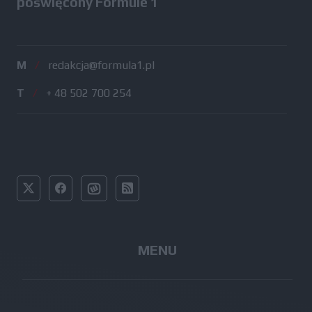
poświęcony Formule 1
M
/
redakcja@formula1.pl
T
/
+ 48 502 700 254
MENU