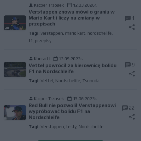
Kacper Trzosek
12.03.2026r.
Verstappen znowu mówi o graniu w
Mario Kart i liczy na zmiany w
1
przepisach
Tagi:
verstappen
,
mario kart
,
nordschelife
,
f1
,
przepisy
Konrad I
13.09.2023r.
9
Vettel powrócił za kierownicę bolidu
F1 na Nordschleife
Tagi:
Vettel
,
Nordschelife
,
Tsunoda
Kacper Trzosek
15.06.2023r.
Red Bull nie pozwolił Verstappenowi
22
wypróbować bolidu F1 na
Nordschleife
Tagi:
Verstappen
,
testy
,
Nordschelife