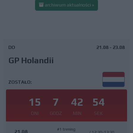
archiwum aktualności »
DO
21.08 - 23.08
GP Holandii
ZOSTAŁO:
15
7
42
53
DNI
GODZ
MIN
SEK
#1 trening
21.08
/
12:30-13:30