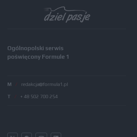
Wszystkie testy
Ogólnopolski serwis
poświęcony Formule 1
M
/
redakcja@formula1.pl
T
/
+ 48 502 700 254