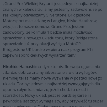
„Grand Prix Wielkiej Brytanii jest jednym z najbardziej
znanych w kalendarzu, a my jesteśmy zadowoleni, że po
raz kolejny odwiedzamy Silverstone. Bridgestone
Motorsport ma siedzibę w Langley, blisko Heathrow,
więc jest to nasze domowe Grand Prix. Jestem
zadowolony, że Formuła 1 będzie miała możliwość
sprawdzenia nowego układu toru, który Bridgestone
sprawdzało już przy okazji wyścigu MotoGP.
Bridgestone UK bardzo wspiera nasz program F1 i
zapewni sporo ciekawych wydarzeń tam.”
Hirohide Hamashima
, dyrektor ds. Rozwoju ogumienia
„Bardzo dobrze znamy Silverstone z wielu wyścigów,
niemniej teraz mamy nowe wyzwanie w postaci nowego
układu. Tor był jednym z najbardziej wymagających dla
opon w całym kalendarzu, jeżeli chodzi o układ i
szorstkości. Nowy układ, jeszcze bardziej karze i z
pewnością jest zbyt wymagający, aby przywieźć tu super
miękką mieszankę. Dodatkowa prosta oznacza, że