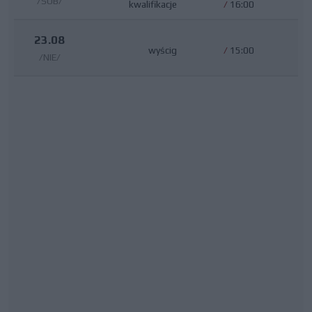
/SOB/
kwalifikacje
/
16:00
23.08
wyścig
/
15:00
/NIE/