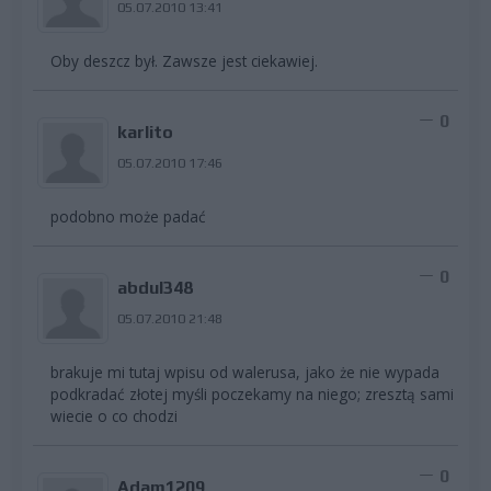
05.07.2010 13:41
Oby deszcz był. Zawsze jest ciekawiej.
0
karlito
05.07.2010 17:46
podobno może padać
0
abdul348
05.07.2010 21:48
brakuje mi tutaj wpisu od walerusa, jako że nie wypada
podkradać złotej myśli poczekamy na niego; zresztą sami
wiecie o co chodzi
0
Adam1209