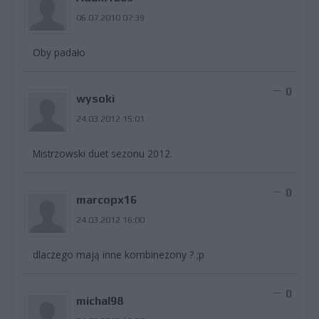
06.07.2010 07:39
Oby padało
0
wysoki
24.03.2012 15:01
Mistrzowski duet sezonu 2012.
0
marcopx16
24.03.2012 16:00
dlaczego mają inne kombinezony ? ;p
0
michal98