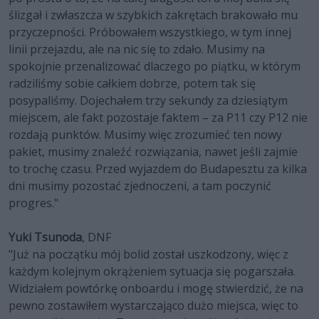
ślizgał i zwłaszcza w szybkich zakrętach brakowało mu
przyczepności. Próbowałem wszystkiego, w tym innej
linii przejazdu, ale na nic się to zdało. Musimy na
spokojnie przenalizować dlaczego po piątku, w którym
radziliśmy sobie całkiem dobrze, potem tak się
posypaliśmy. Dojechałem trzy sekundy za dziesiątym
miejscem, ale fakt pozostaje faktem – za P11 czy P12 nie
rozdają punktów. Musimy więc zrozumieć ten nowy
pakiet, musimy znaleźć rozwiązania, nawet jeśli zajmie
to trochę czasu. Przed wyjazdem do Budapesztu za kilka
dni musimy pozostać zjednoczeni, a tam poczynić
progres."
Yuki Tsunoda
, DNF
"Już na początku mój bolid został uszkodzony, więc z
każdym kolejnym okrążeniem sytuacja się pogarszała.
Widziałem powtórkę onboardu i mogę stwierdzić, że na
pewno zostawiłem wystarczająco dużo miejsca, więc to