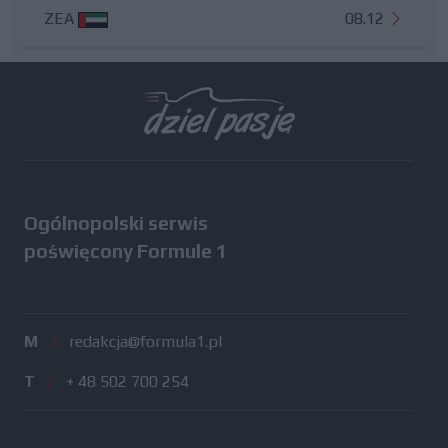
ZEA
08.12
Wszystkie testy
Ogólnopolski serwis
poświęcony Formule 1
M
/
redakcja@formula1.pl
T
/
+ 48 502 700 254