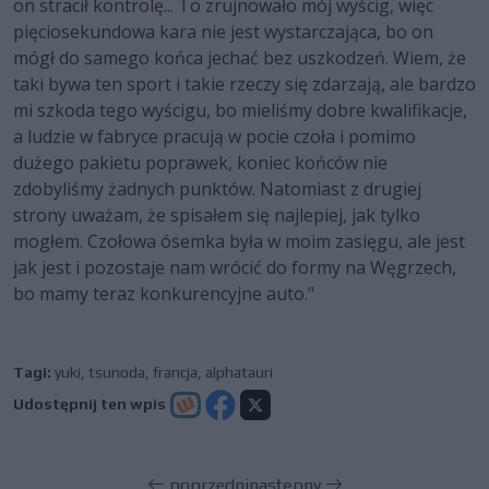
on stracił kontrolę... To zrujnowało mój wyścig, więc
pięciosekundowa kara nie jest wystarczająca, bo on
mógł do samego końca jechać bez uszkodzeń. Wiem, że
taki bywa ten sport i takie rzeczy się zdarzają, ale bardzo
mi szkoda tego wyścigu, bo mieliśmy dobre kwalifikacje,
a ludzie w fabryce pracują w pocie czoła i pomimo
dużego pakietu poprawek, koniec końców nie
zdobyliśmy żadnych punktów. Natomiast z drugiej
strony uważam, że spisałem się najlepiej, jak tylko
mogłem. Czołowa ósemka była w moim zasięgu, ale jest
jak jest i pozostaje nam wrócić do formy na Węgrzech,
bo mamy teraz konkurencyjne auto."
Tagi:
yuki
,
tsunoda
,
francja
,
alphatauri
Udostępnij ten wpis
poprzedni
następny