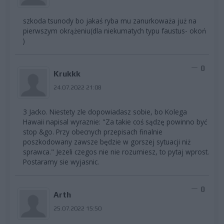
szkoda tsunody bo jakaś ryba mu zanurkoważa już na
pierwszym okrążeniu(dla niekumatych typu faustus- okoń
)
0
Krukkk
24.07.2022 21:08
3 Jacko. Niestety zle dopowiadasz sobie, bo Kolega
Hawaii napisal wyraznie: "Za takie coś sądzę powinno być
stop &go. Przy obecnych przepisach finalnie
poszkodowany zawsze będzie w gorszej sytuacji niż
sprawca." Jezeli czegos nie nie rozumiesz, to pytaj wprost.
Postaramy sie wyjasnic.
0
Arth
25.07.2022 15:50