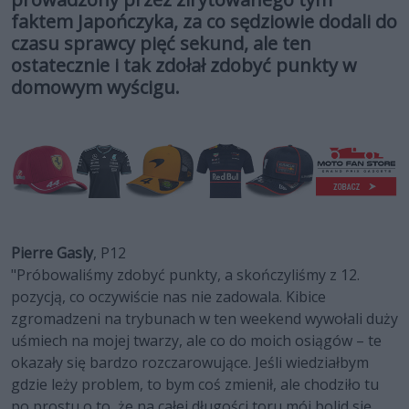
faktem Japończyka, za co sędziowie dodali do
czasu sprawcy pięć sekund, ale ten
ostatecznie i tak zdołał zdobyć punkty w
domowym wyścigu.
Pierre Gasly
, P12
"Próbowaliśmy zdobyć punkty, a skończyliśmy z 12.
pozycją, co oczywiście nas nie zadowala. Kibice
zgromadzeni na trybunach w ten weekend wywołali duży
uśmiech na mojej twarzy, ale co do moich osiągów – te
okazały się bardzo rozczarowujące. Jeśli wiedziałbym
gdzie leży problem, to bym coś zmienił, ale chodziło tu
po prostu o to, że na całej długości toru mój bolid się