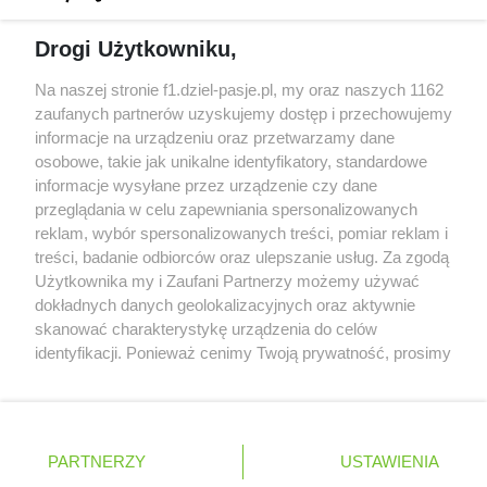
Dochód F1 spadł o 61 procent względem
Drogi Użytkowniku,
zeszłego sezonu
Obecne silniki muszą polegać na uczących się
Na naszej stronie f1.dziel-pasje.pl, my oraz naszych 1162
algorytmach?
zaufanych partnerów uzyskujemy dostęp i przechowujemy
informacje na urządzeniu oraz przetwarzamy dane
Honda uświadomiła sobie skalę problemów z
osobowe, takie jak unikalne identyfikatory, standardowe
silnikiem dopiero w styczniu
informacje wysyłane przez urządzenie czy dane
przeglądania w celu zapewniania spersonalizowanych
reklam, wybór spersonalizowanych treści, pomiar reklam i
treści, badanie odbiorców oraz ulepszanie usług. Za zgodą
© 2004 - 2026 GPmedia
Polityka prywatności
Serwis internetowy, z którego korzystasz, używa plików
Użytkownika my i Zaufani Partnerzy możemy używać
cookies. Są to pliki instalowane w urządzeniach
Kopiowanie treści bez
dokładnych danych geolokalizacyjnych oraz aktywnie
końcowych osób korzystających z serwisu, w celu
skanować charakterystykę urządzenia do celów
zgody autorów zabronione.
administrowania serwisem, poprawy jakości
identyfikacji. Ponieważ cenimy Twoją prywatność, prosimy
świadczonych usług w tym dostosowania treści serwisu
o zgodę na korzystanie z tych technologii poprzez
do preferencji użytkownika, utrzymania sesji
kliknięcie „Akceptuję”. Zgoda jest dobrowolna i zawsze
użytkownika oraz dla celów statystycznych i
możesz ją zmienić/wycofać klikając przycisk ustawień
Ta strona jest nieoficjalną stroną internetową i nie jest
targetowania behawioralnego reklamy.
prywatności znajdujący się w lewym dolnym rogu strony
powiązana w żaden sposób z grupą przedsiębiorstw Formula
PARTNERZY
Dowiedz się więcej o naszej polityce
USTAWIENIA
. Niektóre rodzaje przetwarzania danych nie wymagają
One, oraz oznaczeniami F1, FORMULA ONE, FORMULA 1 FIA