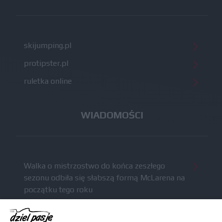
skijumping.pl
protipster.pl
ruletka online
WIADOMOŚCI
Walka o mistrzostwo do końca zeszłego
sezonu odbiła się słabszą formą McLarena na
początku tego roku
McCullough całkowicie opuści Astona Martina i
ma trafić do Red Bulla (akt.)