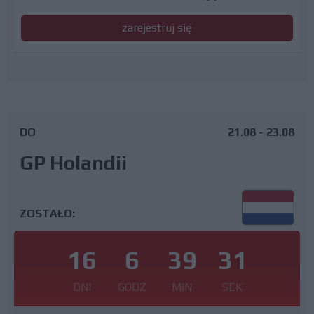
zarejestruj się
DO
21.08 - 23.08
GP Holandii
ZOSTAŁO:
16
6
39
31
DNI
GODZ
MIN
SEK