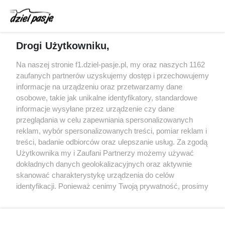
Audi planuje wprowadzić jeszcze cztery duże
pakiety poprawek w 2026 roku
Gasly dołączył do krytyki obecnych
Drogi Użytkowniku,
samochodów F1
McCullough opuści Astona Martina z końcem
Na naszej stronie f1.dziel-pasje.pl, my oraz naszych 1162
2026 roku
zaufanych partnerów uzyskujemy dostęp i przechowujemy
informacje na urządzeniu oraz przetwarzamy dane
Poszkodowani kibice z GP Las Vegas 2023
osobowe, takie jak unikalne identyfikatory, standardowe
otrzymają częściowy zwrot pieniędzy
informacje wysyłane przez urządzenie czy dane
przeglądania w celu zapewniania spersonalizowanych
reklam, wybór spersonalizowanych treści, pomiar reklam i
treści, badanie odbiorców oraz ulepszanie usług. Za zgodą
© 2004 - 2026 GPmedia
Polityka prywatności
Serwis internetowy, z którego korzystasz, używa plików
Użytkownika my i Zaufani Partnerzy możemy używać
cookies. Są to pliki instalowane w urządzeniach
Kopiowanie treści bez
dokładnych danych geolokalizacyjnych oraz aktywnie
końcowych osób korzystających z serwisu, w celu
zgody autorów zabronione.
skanować charakterystykę urządzenia do celów
administrowania serwisem, poprawy jakości
identyfikacji. Ponieważ cenimy Twoją prywatność, prosimy
świadczonych usług w tym dostosowania treści serwisu
o zgodę na korzystanie z tych technologii poprzez
do preferencji użytkownika, utrzymania sesji
kliknięcie „Akceptuję”. Zgoda jest dobrowolna i zawsze
użytkownika oraz dla celów statystycznych i
możesz ją zmienić/wycofać klikając przycisk ustawień
Ta strona jest nieoficjalną stroną internetową i nie jest