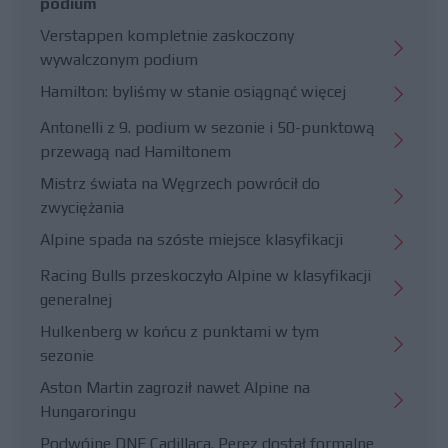
podium
Verstappen kompletnie zaskoczony
wywalczonym podium
Hamilton: byliśmy w stanie osiągnąć więcej
Antonelli z 9. podium w sezonie i 50-punktową
przewagą nad Hamiltonem
Mistrz świata na Węgrzech powrócił do
zwyciężania
Alpine spada na szóste miejsce klasyfikacji
Racing Bulls przeskoczyło Alpine w klasyfikacji
generalnej
Hulkenberg w końcu z punktami w tym
sezonie
Aston Martin zagroził nawet Alpine na
Hungaroringu
Podwójne DNF Cadillaca. Perez dostał formalne