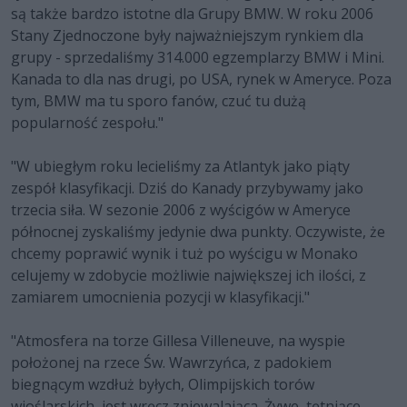
są także bardzo istotne dla Grupy BMW. W roku 2006
Stany Zjednoczone były najważniejszym rynkiem dla
grupy - sprzedaliśmy 314.000 egzemplarzy BMW i Mini.
Kanada to dla nas drugi, po USA, rynek w Ameryce. Poza
tym, BMW ma tu sporo fanów, czuć tu dużą
popularność zespołu."
"W ubiegłym roku lecieliśmy za Atlantyk jako piąty
zespół klasyfikacji. Dziś do Kanady przybywamy jako
trzecia siła. W sezonie 2006 z wyścigów w Ameryce
północnej zyskaliśmy jedynie dwa punkty. Oczywiste, że
chcemy poprawić wynik i tuż po wyścigu w Monako
celujemy w zdobycie możliwie największej ich ilości, z
zamiarem umocnienia pozycji w klasyfikacji."
"Atmosfera na torze Gillesa Villeneuve, na wyspie
położonej na rzece Św. Wawrzyńca, z padokiem
biegnącym wzdłuż byłych, Olimpijskich torów
wioślarskich, jest wręcz zniewalająca. Żywe, tętniące