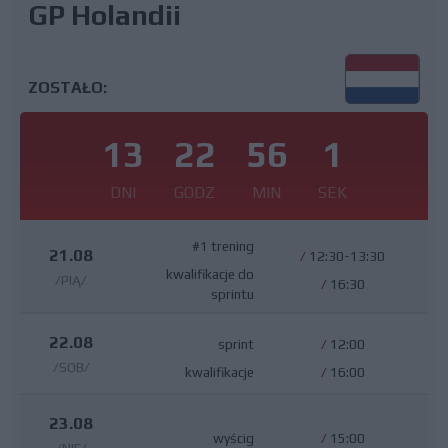
GP Holandii
ZOSTAŁO:
13
22
56
0
DNI
GODZ
MIN
SEK
#1 trening
21.08
/
12:30-13:30
kwalifikacje do
/PIĄ/
/
16:30
sprintu
22.08
sprint
/
12:00
/SOB/
kwalifikacje
/
16:00
23.08
wyścig
/
15:00
/NIE/