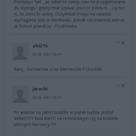
Pomijając fakt , że zabierze cenny czas na przygotowania
do wyścigu i gdyby miał używać jeszcze bolidu K. , czy też
H., to cieno to widzę. Oczywiście mając na uwadze
wymagania toru w Montrealu. Jednak niezmiennie wierzę ,
że Robert powalczy . Pozdrówka
0
obi216
02.06.2007 16:24
Rany - kierowców a nie Klerowców !! Chochlik.
0
jarecki
02.06.2007 18:27
no właśnie na jakim bolidzie w piątek będzie jeździł
Vettel????? ktoś wie??/ na rezerwowym czy na bolidzie
któregos kierowcy.???