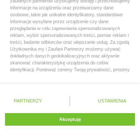
zaufanych partnerów uzyskujemy dostęp i przechowujemy
MENU
informacje na urządzeniu oraz przetwarzamy dane
osobowe, takie jak unikalne identyfikatory, standardowe
informacje wysyłane przez urządzenie czy dane
przeglądania w celu zapewniania spersonalizowanych
WYŚCIGI F1
reklam, wybór spersonalizowanych treści, pomiar reklam i
treści, badanie odbiorców oraz ulepszanie usług. Za zgodą
KIEROWCY F1
Serwis internetowy, z którego korzystasz, używa plików
Użytkownika my i Zaufani Partnerzy możemy używać
cookies. Są to pliki instalowane w urządzeniach
dokładnych danych geolokalizacyjnych oraz aktywnie
ZESPOŁY F1
końcowych osób korzystających z serwisu, w celu
skanować charakterystykę urządzenia do celów
administrowania serwisem, poprawy jakości
TORY F1
identyfikacji. Ponieważ cenimy Twoją prywatność, prosimy
świadczonych usług w tym dostosowania treści serwisu
o zgodę na korzystanie z tych technologii poprzez
do preferencji użytkownika, utrzymania sesji
kliknięcie „Akceptuję”. Zgoda jest dobrowolna i zawsze
użytkownika oraz dla celów statystycznych i
PARTNERZY
możesz ją zmienić/wycofać klikając przycisk ustawień
targetowania behawioralnego reklamy.
prywatności znajdujący się w lewym dolnym rogu strony
PARTNERZY
Dowiedz się więcej o naszej polityce
USTAWIENIA
. Niektóre rodzaje przetwarzania danych nie wymagają
prywatności
zgody użytkownika, ale masz prawo sprzeciwić się
takiemu przetwarzaniu. Preferencje będą miały
Akceptuję
ROZUMIEM
skijumping.pl
zastosowania tylko na tej witrynie.
protipster.pl
Zapoznaj się z poniższymi informacjami, abyś mógł