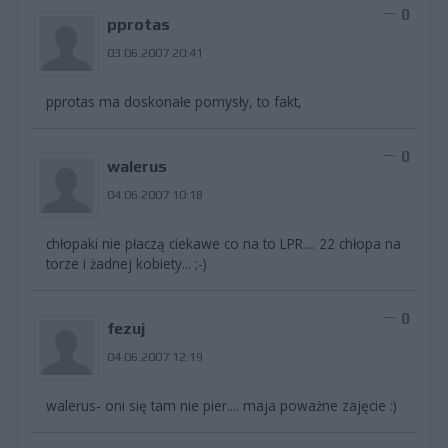
0
pprotas
03.06.2007 20:41
pprotas ma doskonałe pomysły, to fakt,
0
walerus
04.06.2007 10:18
chłopaki nie płaczą ciekawe co na to LPR.... 22 chłopa na
torze i żadnej kobiety... ;-)
0
fezuj
04.06.2007 12:19
walerus- oni się tam nie pier.... maja poważne zajęcie :)