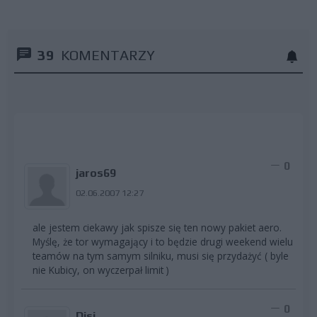
39
KOMENTARZY
0
jaros69
02.06.2007 12:27
ale jestem ciekawy jak spisze się ten nowy pakiet aero.
Myślę, że tor wymagający i to będzie drugi weekend wielu
teamów na tym samym silniku, musi się przydażyć ( byle
nie Kubicy, on wyczerpał limit )
0
Disi