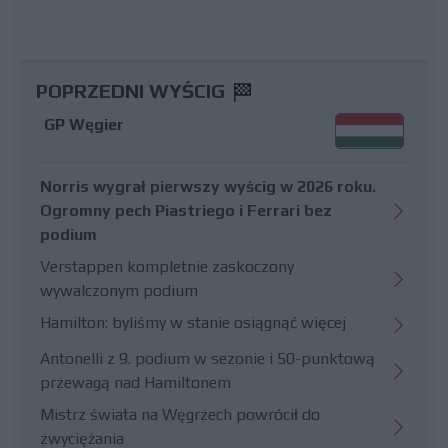
POPRZEDNI WYŚCIG
GP Węgier
Norris wygrał pierwszy wyścig w 2026 roku.
Ogromny pech Piastriego i Ferrari bez
podium
Verstappen kompletnie zaskoczony
wywalczonym podium
Hamilton: byliśmy w stanie osiągnąć więcej
Antonelli z 9. podium w sezonie i 50-punktową
przewagą nad Hamiltonem
Mistrz świata na Węgrzech powrócił do
zwyciężania