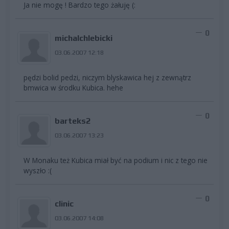
Ja nie mogę ! Bardzo tego żałuję (:
0
michalchlebicki
03.06.2007 12:18
pędzi bolid pedzi, niczym blyskawica hej z zewnątrz
bmwica w środku Kubica. hehe
0
barteks2
03.06.2007 13:23
W Monaku też Kubica miał być na podium i nic z tego nie
wyszło :(
0
clinic
03.06.2007 14:08