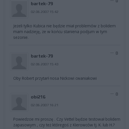
0
bartek-79
02.06.2007 15:42
Jeżeli tylko Kubica nie będzie miał problemów z bolidem
mam nadzieję, że w końcu staniena podjum w tym
sezonie.
0
bartek-79
02.06.2007 15:43
Oby Robert przytarł nosa Nickowi cwaniakowi
0
obi216
02.06.2007 16:21
Powiedzcie mi proszę . Czy Vettel będzie testował bolidem
zapasowym , czy też któregoś z KIerowców tj. K. lub H.?