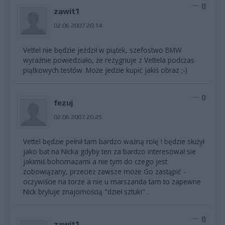
0
zawit1
02.06.2007 20:14
Vettel nie będzie jeździł w piątek, szefostwo BMW
wyraźnie powiedziało, że rezygnuje z Vettela podczas
piątkowych testów. Może jedzie kupić jakiś obraz ;-)
0
fezuj
02.06.2007 20:25
Vettel będzie pełnił tam bardzo ważną rolę ! będzie służył
jako bat na Nicka gdyby ten za bardzo interesował sie
jakimiś bohomazami a nie tym do czego jest
zobowiązany, przecież zawsze może Go zastąpić -
oczywiście na torze a nie u marszanda tam to zapewne
Nick bryluje znajomością "dzieł sztuki" .
0
zawit1