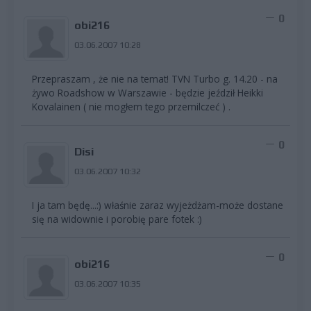
0
obi216
03.06.2007 10:28
Przepraszam , że nie na temat! TVN Turbo g. 14.20 - na
żywo Roadshow w Warszawie - będzie jeździł Heikki
Kovalainen ( nie mogłem tego przemilczeć ) .
0
Disi
03.06.2007 10:32
I ja tam będę...:) właśnie zaraz wyjeżdżam-może dostane
się na widownie i porobię pare fotek :)
0
obi216
03.06.2007 10:35