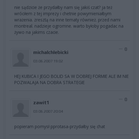
nie sądzicie że przydałby nam się jakiś czat? ja też
wróciłem z tej imprezy i chetnie powymieniałbym
wrażenia. zresztą na inne tematy również. przed nami
montreal. nadzieje ogromne. warto byłoby pogadac na
żywo na jakims czacie.
0
michalchlebicki
03.06.2007 19:02
HEJ KUBICA I JEGO BOLID SA W DOBREJ FORMIE ALE IM NIE
POZWALAJA NA DOBRA STRATEGIE
0
zawit1
03.06.2007 20:04
popieram pomysł pprotasa-przydałby się chat