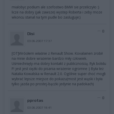
mialobyc podium ale szefostwo BMW sie przeliczyło :)
licze na dobry (jak zawsze) wystep Roberta i zeby moze
wkoncu stanal na tym pudle bo zasluguje:)
0
Disi
03.06.2007 17:37
[OT]Wróciłem właśnie z Renault Show. Kovalainen zrobił
na mnie dobre wrażenie-bardzo miły człowiek.
Uśmiechnięty-ma dobry kontakt z publicznością. Ryk bolidu
F! jest jest ciężki do pisania-wrażenie ogromne :) Była też
Natalia Kowalska w Renault 2.0. Ogólnie super choć mogli
wybrać lepsze miejsce do pokazu(most jest wąski i była
tylko jazda po prostej-bączki jedynie na padokach)
0
pprotas
03.06.2007 18:41