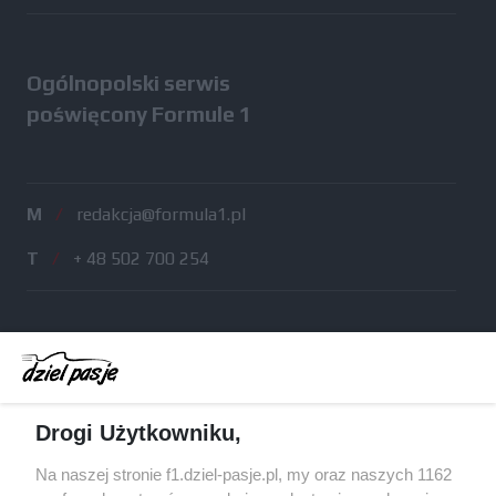
Ogólnopolski serwis
poświęcony Formule 1
M
/
redakcja@formula1.pl
T
/
+ 48 502 700 254
Drogi Użytkowniku,
Na naszej stronie f1.dziel-pasje.pl, my oraz naszych 1162