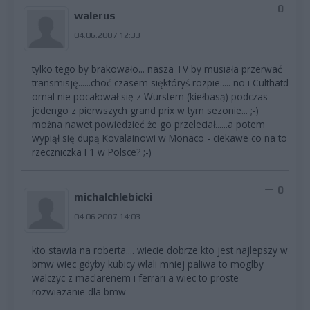
0
walerus
04.06.2007 12:33
tylko tego by brakowało... nasza TV by musiała przerwać
transmisję......choć czasem sięktóryś rozpie..... no i Culthatd
omal nie pocałował się z Wurstem (kiełbasą) podczas
jedengo z pierwszych grand prix w tym sezonie... ;-)
można nawet powiedzieć że go przeleciał......a potem
wypiął się dupą Kovalainowi w Monaco - ciekawe co na to
rzeczniczka F1 w Polsce? ;-)
0
michalchlebicki
04.06.2007 14:03
kto stawia na roberta.... wiecie dobrze kto jest najlepszy w
bmw wiec gdyby kubicy wlali mniej paliwa to moglby
walczyc z maclarenem i ferrari a wiec to proste
rozwiazanie dla bmw