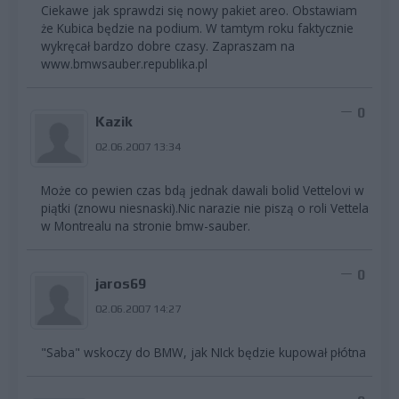
Ciekawe jak sprawdzi się nowy pakiet areo. Obstawiam
że Kubica będzie na podium. W tamtym roku faktycznie
wykręcał bardzo dobre czasy. Zapraszam na
www.bmwsauber.republika.pl
0
Kazik
02.06.2007 13:34
Może co pewien czas bdą jednak dawali bolid Vettelovi w
piątki (znowu niesnaski).Nic narazie nie piszą o roli Vettela
w Montrealu na stronie bmw-sauber.
0
jaros69
02.06.2007 14:27
"Saba" wskoczy do BMW, jak NIck będzie kupował płótna