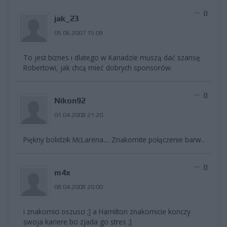
0
jak_23
05.06.2007 15:09
To jest biznes i dlatego w Kanadzie muszą dać szansę
Robertowi, jak chcą mieć dobrych sponsorów.
0
Nikon92
01.04.2008 21:20
Piękny bolidzik McLarena.... Znakomite połączenie barw..
0
m4x
08.04.2008 20:00
i znakomici oszusci ;] a Hamilton znakomicie konczy
swoja kariere bo zjada go stres ;]