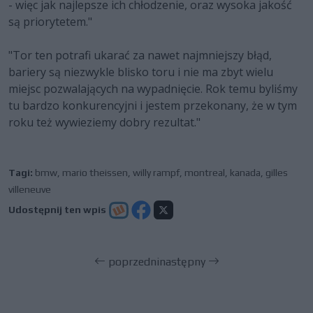
- więc jak najlepsze ich chłodzenie, oraz wysoka jakość
są priorytetem."
"Tor ten potrafi ukarać za nawet najmniejszy błąd,
bariery są niezwykle blisko toru i nie ma zbyt wielu
miejsc pozwalających na wypadnięcie. Rok temu byliśmy
tu bardzo konkurencyjni i jestem przekonany, że w tym
roku też wywieziemy dobry rezultat."
Tagi:
bmw
,
mario theissen
,
willy rampf
,
montreal
,
kanada
,
gilles
villeneuve
Udostępnij ten wpis
poprzedni
następny