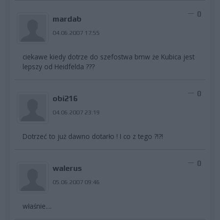
0
mardab
04.06.2007 17:55
ciekawe kiedy dotrze do szefostwa bmw że Kubica jest
lepszy od Heidfelda ???
0
obi216
04.06.2007 23:19
Dotrzeć to już dawno dotarło ! I co z tego ?!?!
0
walerus
05.06.2007 09:46
właśnie....