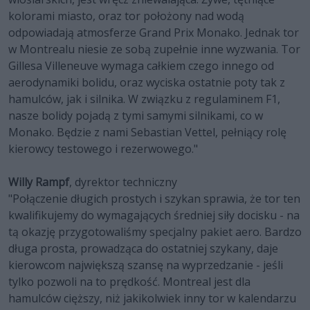
kolorami miasto, oraz tor położony nad wodą
odpowiadają atmosferze Grand Prix Monako. Jednak tor
w Montrealu niesie ze sobą zupełnie inne wyzwania. Tor
Gillesa Villeneuve wymaga całkiem czego innego od
aerodynamiki bolidu, oraz wyciska ostatnie poty tak z
hamulców, jak i silnika. W związku z regulaminem F1,
nasze bolidy pojadą z tymi samymi silnikami, co w
Monako. Będzie z nami Sebastian Vettel, pełniący rolę
kierowcy testowego i rezerwowego."
Willy Rampf
, dyrektor techniczny
"Połączenie długich prostych i szykan sprawia, że tor ten
kwalifikujemy do wymagających średniej siły docisku - na
tą okazję przygotowaliśmy specjalny pakiet aero. Bardzo
długa prosta, prowadząca do ostatniej szykany, daje
kierowcom największą szansę na wyprzedzanie - jeśli
tylko pozwoli na to prędkość. Montreal jest dla
hamulców cięższy, niż jakikolwiek inny tor w kalendarzu