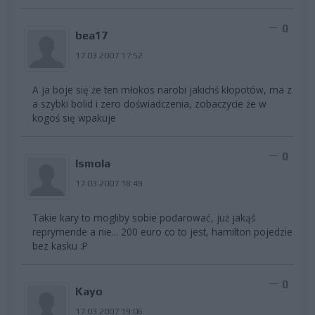
0
bea17
17.03.2007 17:52
A ja boje się że ten młokos narobi jakichś kłopotów, ma z
a szybki bolid i zero doświadczenia, zobaczycie że w
kogoś się wpakuje
0
Ismola
17.03.2007 18:49
Takie kary to mogliby sobie podarować, już jakąś
reprymende a nie... 200 euro co to jest, hamilton pojedzie
bez kasku :P
0
Kayo
17.03.2007 19:06