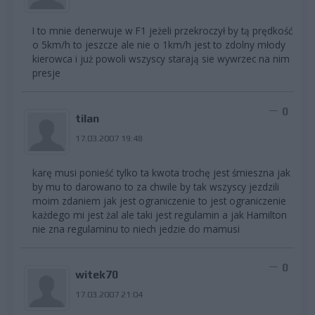
I to mnie denerwuje w F1 jeżeli przekroczył by tą prędkość
o 5km/h to jeszcze ale nie o 1km/h jest to zdolny młody
kierowca i już powoli wszyscy starają sie wywrzec na nim
presje
0
tilan
17.03.2007 19:48
karę musi ponieść tylko ta kwota trochę jest śmieszna jak
by mu to darowano to za chwile by tak wszyscy jezdzili
moim zdaniem jak jest ograniczenie to jest ograniczenie
każdego mi jest żal ale taki jest regulamin a jak Hamilton
nie zna regulaminu to niech jedzie do mamusi
0
witek70
17.03.2007 21:04