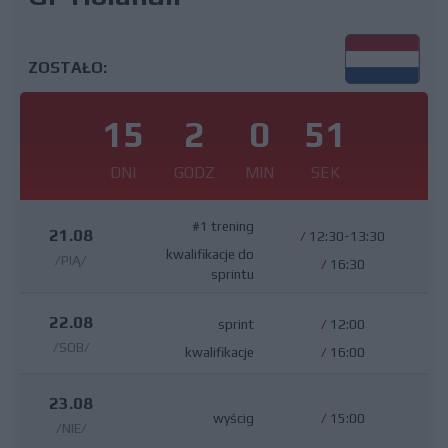
ZOSTAŁO:
15
2
0
50
DNI
GODZ
MIN
SEK
#1 trening
21.08
/
12:30-13:30
kwalifikacje do
/PIĄ/
/
16:30
sprintu
22.08
sprint
/
12:00
/SOB/
kwalifikacje
/
16:00
23.08
wyścig
/
15:00
/NIE/