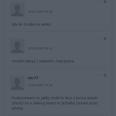
0
18.03.2007 01:36
tyle ile zrzutka na winko
0
18.03.2007 01:41
musieli stanąć z radarem, miał pecha.
0
elo77
19.03.2007 13:26
Podejrzewam ze jakby zrobil to ktos z konca stawki
(chodzi mi o slabszy team) to jechalby za kare przez
pitstop.