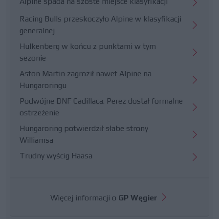
Alpine spada na szóste miejsce klasyfikacji
Racing Bulls przeskoczyło Alpine w klasyfikacji
generalnej
Hulkenberg w końcu z punktami w tym
sezonie
Aston Martin zagroził nawet Alpine na
Hungaroringu
Podwójne DNF Cadillaca. Perez dostał formalne
ostrzeżenie
Hungaroring potwierdził słabe strony
Williamsa
Trudny wyścig Haasa
Więcej informacji o
GP Węgier