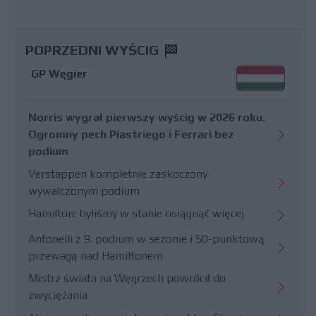
POPRZEDNI WYŚCIG
GP Węgier
Norris wygrał pierwszy wyścig w 2026 roku.
Ogromny pech Piastriego i Ferrari bez
podium
Verstappen kompletnie zaskoczony
wywalczonym podium
Hamilton: byliśmy w stanie osiągnąć więcej
Antonelli z 9. podium w sezonie i 50-punktową
przewagą nad Hamiltonem
Mistrz świata na Węgrzech powrócił do
zwyciężania