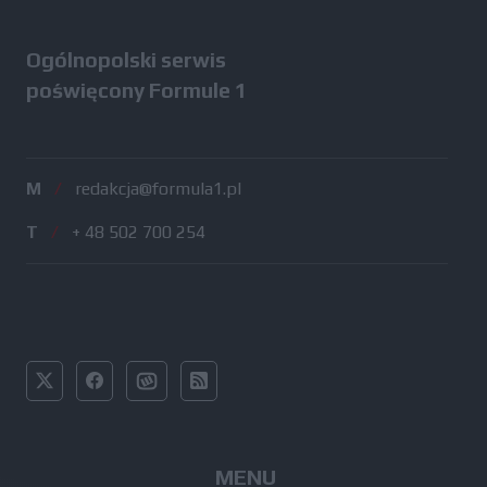
Ogólnopolski serwis
poświęcony Formule 1
M
/
redakcja@formula1.pl
T
/
+ 48 502 700 254
MENU