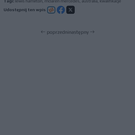
Tagi:
lewis hamilton
,
mclaren mercedes
,
australia
,
kwalifikacje
Udostępnij ten wpis
poprzedni
następny