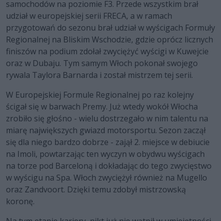
samochodów na poziomie F3. Przede wszystkim brał
udział w europejskiej serii FRECA, a w ramach
przygotowań do sezonu brał udział w wyścigach Formuły
Regionalnej na Bliskim Wschodzie, gdzie oprócz licznych
finiszów na podium zdołał zwyciężyć wyścigi w Kuwejcie
oraz w Dubaju. Tym samym Włoch pokonał swojego
rywala Taylora Barnarda i został mistrzem tej serii.
W Europejskiej Formule Regionalnej po raz kolejny
ścigał się w barwach Premy. Już wtedy wokół Włocha
zrobiło się głośno - wielu dostrzegało w nim talentu na
miarę największych gwiazd motorsportu. Sezon zaczął
się dla niego bardzo dobrze - zajął 2. miejsce w debiucie
na Imoli, powtarzając ten wyczyn w obydwu wyścigach
na torze pod Barceloną i dokładając do tego zwycięstwo
w wyścigu na Spa. Włoch zwyciężył również na Mugello
oraz Zandvoort. Dzięki temu zdobył mistrzowską
koronę.
Na tym etapie kariery, nikt już nie wątpił w umiejętności