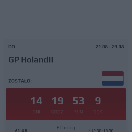
DO
21.08 - 23.08
GP Holandii
ZOSTAŁO:
14
19
53
8
DNI
GODZ
MIN
SEK
#1 trening
21.08
/
12:30-13:30