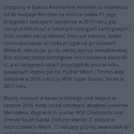
Urodzony w Bolonii Andrea Kimi Antonelli to największa
od lat nadzieja Włochów na mistrza świata F1. Jego
przygoda z wyścigami zaczęła się w 2014 roku, gdy
zaczął uczestniczyć w lokalnych wyścigach kartingowych.
Dość szybko zaczął odnosić znaczące sukcesy, dzięki
czemu pod swoje skrzydła przygarnął go Giovanni
Minardi, rekrutując go do swojej agencji menadżerskiej.
Rok później zdobył kartingowe mistrzostwo w klasie 60
cc, a w następnych latach przystąpił do jeszcze kilku
poważnych imprez jak np. Puchar Włoch i Trofeo delle
Industrie w 2016 roku czy WSK Super Master Series w
2017 roku.
Ważny moment w karierze Kimiego miał miejsce w
sezonie 2018, kiedy został członkiem akademii juniorów
Mercedesa. Wygrał m.in. puchar WSK Champions oraz
zimowy South Garda. Dołożył również 2. miejsce w
mistrzostwach Włoch. 12 miesięcy później awansował do
wyższej kategorii kartingowej, w której wygrał szereg