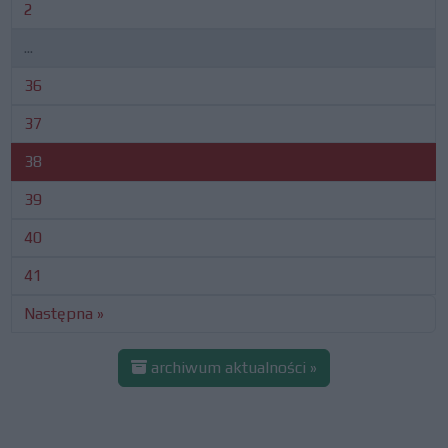
2
...
36
37
38
39
40
41
Następna »
archiwum aktualności »