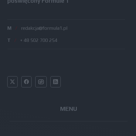
poświęcony Formule 1
M
/
redakcja@formula1.pl
T
/
+ 48 502 700 254
MENU