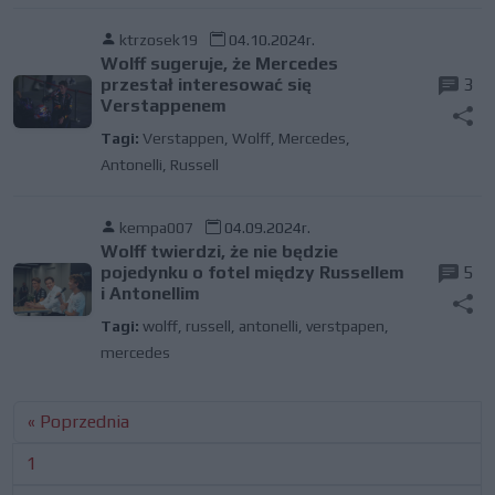
ktrzosek19
04.10.2024r.
Wolff sugeruje, że Mercedes
przestał interesować się
3
Verstappenem
Tagi:
Verstappen
,
Wolff
,
Mercedes
,
Antonelli
,
Russell
kempa007
04.09.2024r.
Wolff twierdzi, że nie będzie
pojedynku o fotel między Russellem
5
i Antonellim
Tagi:
wolff
,
russell
,
antonelli
,
verstpapen
,
mercedes
« Poprzednia
1