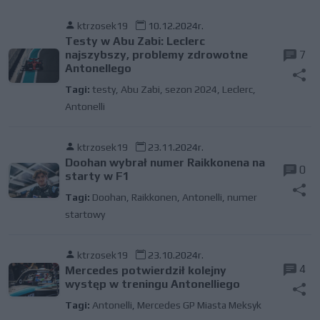
ktrzosek19
10.12.2024r.
Testy w Abu Zabi: Leclerc
najszybszy, problemy zdrowotne
7
Antonellego
Tagi:
testy
,
Abu Zabi
,
sezon 2024
,
Leclerc
,
Antonelli
ktrzosek19
23.11.2024r.
Doohan wybrał numer Raikkonena na
0
starty w F1
Tagi:
Doohan
,
Raikkonen
,
Antonelli
,
numer
startowy
ktrzosek19
23.10.2024r.
4
Mercedes potwierdził kolejny
występ w treningu Antonelliego
Tagi:
Antonelli
,
Mercedes GP Miasta Meksyk