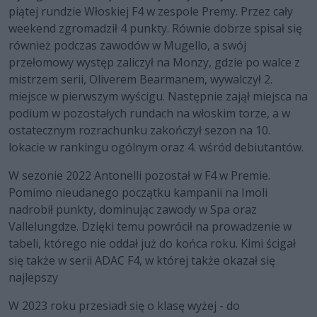
piątej rundzie Włoskiej F4 w zespole Premy. Przez cały
weekend zgromadził 4 punkty. Równie dobrze spisał się
również podczas zawodów w Mugello, a swój
przełomowy występ zaliczył na Monzy, gdzie po walce z
mistrzem serii, Oliverem Bearmanem, wywalczył 2.
miejsce w pierwszym wyścigu. Następnie zajął miejsca na
podium w pozostałych rundach na włoskim torze, a w
ostatecznym rozrachunku zakończył sezon na 10.
lokacie w rankingu ogólnym oraz 4. wśród debiutantów.
W sezonie 2022 Antonelli pozostał w F4 w Premie.
Pomimo nieudanego początku kampanii na Imoli
nadrobił punkty, dominując zawody w Spa oraz
Vallelungdze. Dzięki temu powrócił na prowadzenie w
tabeli, którego nie oddał już do końca roku. Kimi ścigał
się także w serii ADAC F4, w której także okazał się
najlepszy
W 2023 roku przesiadł się o klasę wyżej - do