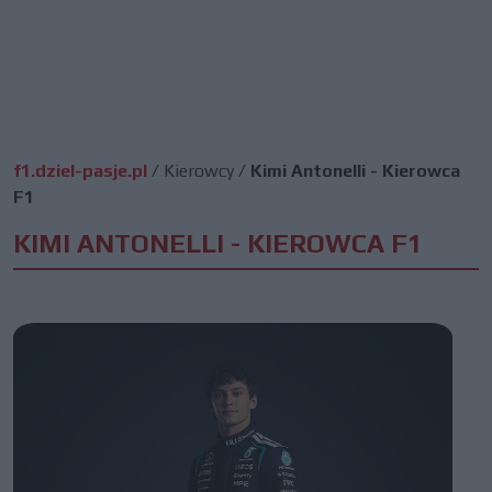
f1.dziel-pasje.pl
/
Kierowcy
/
Kimi Antonelli - Kierowca
F1
KIMI ANTONELLI - KIEROWCA F1