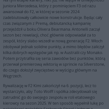
juniora Mercedesa, który z pominięciem F3 od razu
awansował do F2, w której w sezonie 2024
zadebiutowały całkowicie nowe konstrukcje. Będąc cały
czas związanym z Premą, debiutancką kampanię
przejeździł u boku Olivera Bearmana. Antonelli zaczął
sezon bez rewelacji, choć głównie odpowiadał za to
zespół, który słabo wszedł w nową generację F2. Włoch
zdobywał jednak solidne punkty, a mimo błędów zaliczył
kilka dobrych występów jak np. w Australii czy Monako.
Potem przytrafiła się seria zawodów bez punktów, którą
przerwał premierową wiktorią w sprincie na Silverstone,
do czego dołożył zwycięstwo w wyścigu głównym na
Węgrzech.
Rywalizację w F2 Kimi zakończył na 6. pozycji, lecz to
wystarczyło, aby Toto Wolff i spółka zdecydowali się
zatrudnić go do swojego zespołu w roli etatowego
kierowcy na sezon 2025. W ten sposób wypełnił lukę po
największej gwieździe Srebrnych Strzał i jednym z