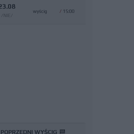
23.08
wyścig
/
15:00
/NIE/
POPRZEDNI WYŚCIG