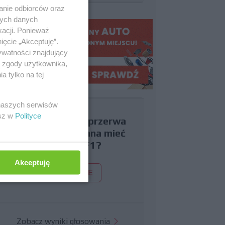
anie odbiorców oraz
nych danych
kacji. Ponieważ
ięcie „Akceptuję”.
ywatności znajdujący
ą zgody użytkownika,
 tylko na tej
 naszych serwisów
esz w
Polityce
Czy uważasz, że przerwa
wakacyjna powinna mieć
miejsce w F1?
Akceptuję
TAK
NIE
Zobacz wyniki głosowania