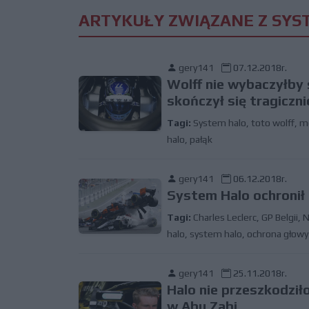
ARTYKUŁY ZWIĄZANE Z SYS
gery141
07.12.2018r.
Wolff nie wybaczyłby 
skończył się tragiczni
Tagi:
System halo
,
toto wolff
,
m
halo
,
pałąk
gery141
06.12.2018r.
System Halo ochronił 
Tagi:
Charles Leclerc
,
GP Belgii
,
N
halo
,
system halo
,
ochrona głowy
gery141
25.11.2018r.
Halo nie przeszkodzi
w Abu Zabi