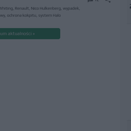
Whiting
,
Renault
,
Nico Hulkenberg
,
wypadek
,
owy
,
ochrona kokpitu
,
system Halo
um aktualności »