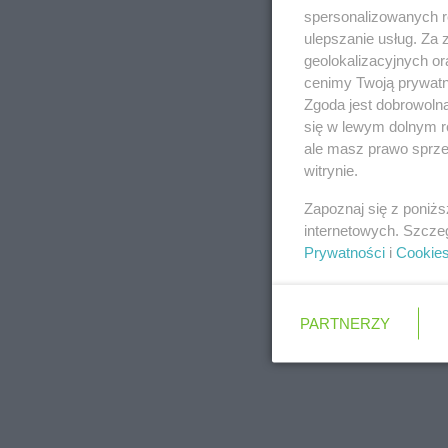
spersonalizowanych re
ulepszanie usług. Za
geolokalizacyjnych or
cenimy Twoją prywatno
Zgoda jest dobrowoln
się w lewym dolnym r
ale masz prawo sprzec
witrynie.
Zapoznaj się z poniż
internetowych. Szcze
Prywatności
i
Cookie
PARTNERZY