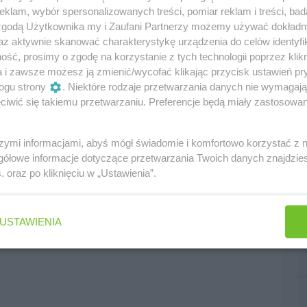
klam, wybór spersonalizowanych treści, pomiar reklam i treści, bad
 zgodą Użytkownika my i Zaufani Partnerzy możemy używać dokład
az aktywnie skanować charakterystykę urządzenia do celów identyfi
ść, prosimy o zgodę na korzystanie z tych technologii poprzez klikn
a i zawsze możesz ją zmienić/wycofać klikając przycisk ustawień pr
ogu strony
. Niektóre rodzaje przetwarzania danych nie wymagaj
iwić się takiemu przetwarzaniu. Preferencje będą miały zastosowania
szymi informacjami, abyś mógł świadomie i komfortowo korzystać z
gółowe informacje dotyczące przetwarzania Twoich danych znajdzi
s
. oraz po kliknięciu w „Ustawienia”.
USTAWIENIA