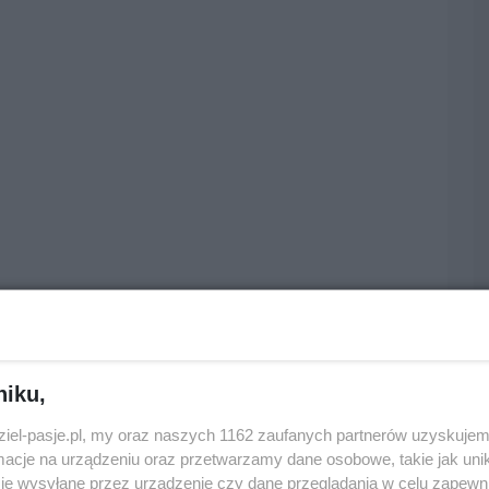
niku,
dziel-pasje.pl, my oraz naszych 1162 zaufanych partnerów uzyskujem
cje na urządzeniu oraz przetwarzamy dane osobowe, takie jak unika
je wysyłane przez urządzenie czy dane przeglądania w celu zapewn