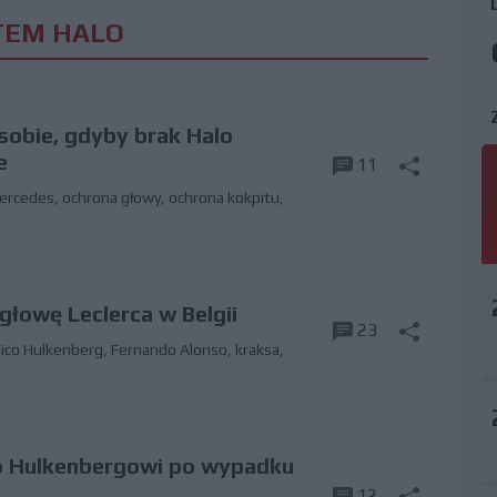
TEM HALO
sobie, gdyby brak Halo
e
11
ercedes
,
ochrona głowy
,
ochrona kokpitu
,
głowę Leclerca w Belgii
23
ico Hulkenberg
,
Fernando Alonso
,
kraksa
,
ło Hulkenbergowi po wypadku
12