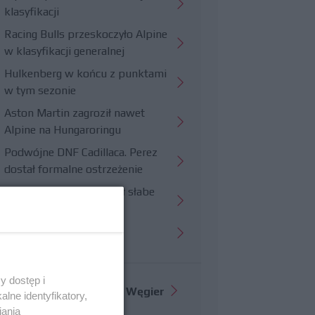
klasyfikacji
Racing Bulls przeskoczyło Alpine
w klasyfikacji generalnej
Hulkenberg w końcu z punktami
w tym sezonie
Aston Martin zagroził nawet
Alpine na Hungaroringu
Podwójne DNF Cadillaca. Perez
dostał formalne ostrzeżenie
Hungaroring potwierdził słabe
strony Williamsa
Trudny wyścig Haasa
y dostęp i
Więcej informacji o
GP Węgier
lne identyfikatory,
iania