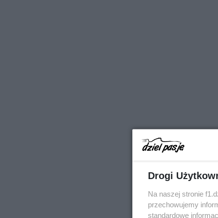
Drogi Użytkow
Na naszej stronie f1.
przechowujemy informa
standardowe informac