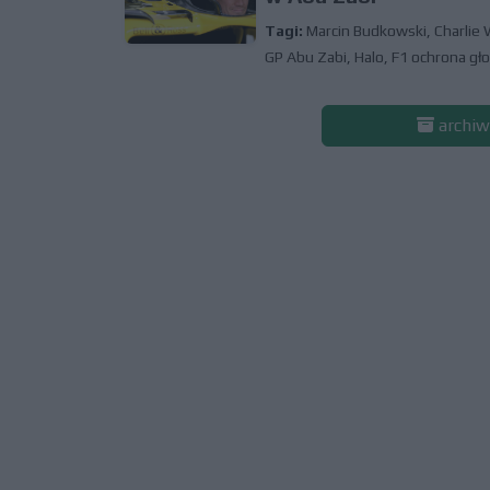
Tagi:
Marcin Budkowski
,
Charlie 
GP Abu Zabi
,
Halo
,
F1 ochrona gł
archiw