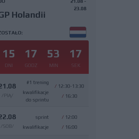
DO
21.08 -
23.08
GP Holandii
ZOSTAŁO:
15
17
53
16
DNI
GODZ
MIN
SEK
#1 trening
21.08
/
12:30-13:30
kwalifikacje
/PIĄ/
/
16:30
do sprintu
22.08
sprint
/
12:00
/SOB/
kwalifikacje
/
16:00